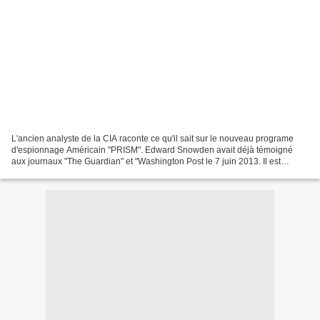
L'ancien analyste de la CIA raconte ce qu'il sait sur le nouveau programe
d'espionnage Américain "PRISM". Edward Snowden avait déjà témoigné
aux journaux "The Guardian" et "Washington Post le 7 juin 2013. Il est
interrogé alors qu'il se trouvait à Honk...