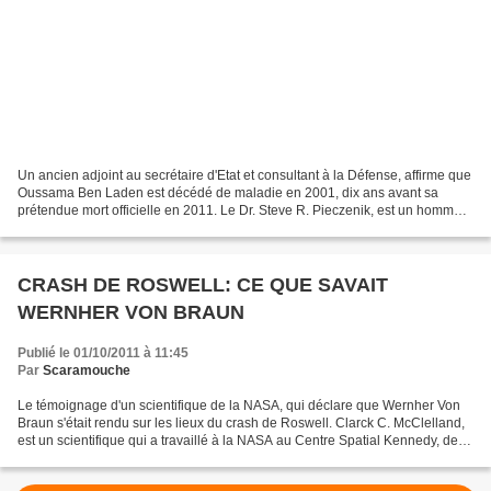
Un ancien adjoint au secrétaire d'Etat et consultant à la Défense, affirme que
Oussama Ben Laden est décédé de maladie en 2001, dix ans avant sa
prétendue mort officielle en 2011. Le Dr. Steve R. Pieczenik, est un homme
qui a tenu différentes positions...
CRASH DE ROSWELL: CE QUE SAVAIT
WERNHER VON BRAUN
Publié le 01/10/2011 à 11:45
Par
Scaramouche
Le témoignage d'un scientifique de la NASA, qui déclare que Wernher Von
Braun s'était rendu sur les lieux du crash de Roswell. Clarck C. McClelland,
est un scientifique qui a travaillé à la NASA au Centre Spatial Kennedy, de
1958 à 1992, avec Wernher...