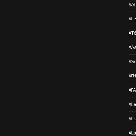
#At
#Le
#Té
#As
#So
#l'H
#l'A
#Le
#Li
#La