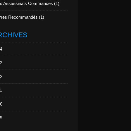
s Assassinats Commandés (1)
vres Recommandés (1)
RCHIVES
4
3
2
1
0
9