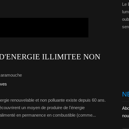
Le 
lum
oubl
ser
D'ENERGIE ILLIMITEE NON
caramouche
ives
N
rgie renouvelable et non polluante existe depuis 60 ans.
écouvrirent un moyen de produire de l'énergie
Abo
re alimenté en permanence en combustible (comme...
nou