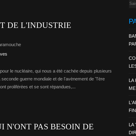
Ema
P
T DE L'INDUSTRIE
BA
PA
aramouche
ives
CO
LE
m pour le nucléaire, qui nous a été cachée depuis plusieurs
la seconde guerre mondiale et de l'avènement de "l'ère
LA
ont proliférées et se sont répandues,...
ME
L'
FI
I N'ONT PAS BESOIN DE
LA
DI