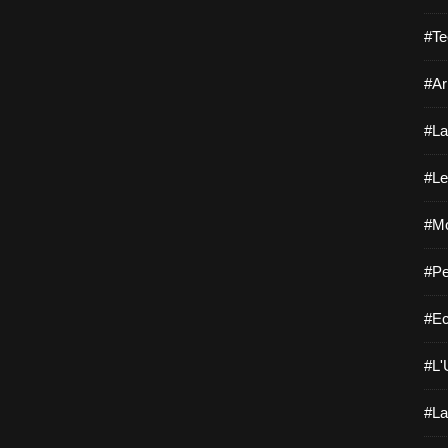
#Te
#Ar
#La
#Le
#Mo
#Pe
#Ec
#L'
#La