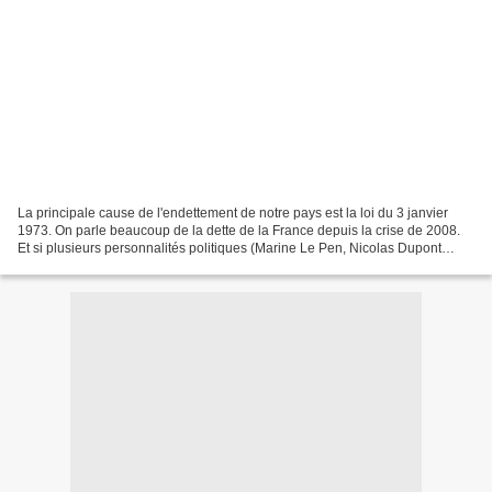
La principale cause de l'endettement de notre pays est la loi du 3 janvier
1973. On parle beaucoup de la dette de la France depuis la crise de 2008.
Et si plusieurs personnalités politiques (Marine Le Pen, Nicolas Dupont
Aignan, Jean Luc Mélenchon, Michel...