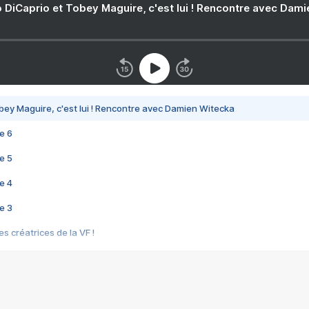
 DiCaprio et Tobey Maguire, c'est lui ! Rencontre avec Dam
bey Maguire, c'est lui ! Rencontre avec Damien Witecka
e 6
e 5
e 4
e 3
s créatrices de la VF !
e 2
e 1
e Mektoub My Love arrive enfin ! Rencontre avec Shaïn Boumedine et Sal