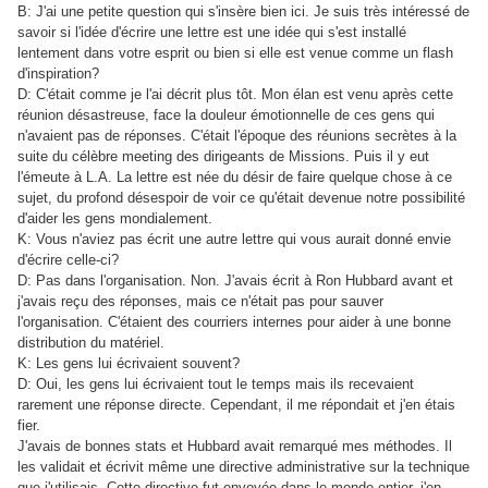
B: J'ai une petite question qui s'insère bien ici. Je suis très intéressé de
savoir si l'idée d'écrire une lettre est une idée qui s'est installé
lentement dans votre esprit ou bien si elle est venue comme un flash
d'inspiration?
D: C'était comme je l'ai décrit plus tôt. Mon élan est venu après cette
réunion désastreuse, face la douleur émotionnelle de ces gens qui
n'avaient pas de réponses. C'était l'époque des réunions secrètes à la
suite du célèbre meeting des dirigeants de Missions. Puis il y eut
l'émeute à L.A. La lettre est née du désir de faire quelque chose à ce
sujet, du profond désespoir de voir ce qu'était devenue notre possibilité
d'aider les gens mondialement.
K: Vous n'aviez pas écrit une autre lettre qui vous aurait donné envie
d'écrire celle-ci?
D: Pas dans l'organisation. Non. J'avais écrit à Ron Hubbard avant et
j'avais reçu des réponses, mais ce n'était pas pour sauver
l'organisation. C'étaient des courriers internes pour aider à une bonne
distribution du matériel.
K: Les gens lui écrivaient souvent?
D: Oui, les gens lui écrivaient tout le temps mais ils recevaient
rarement une réponse directe. Cependant, il me répondait et j'en étais
fier.
J'avais de bonnes stats et Hubbard avait remarqué mes méthodes. Il
les validait et écrivit même une directive administrative sur la technique
que j'utilisais. Cette directive fut envoyée dans le monde entier, j'en