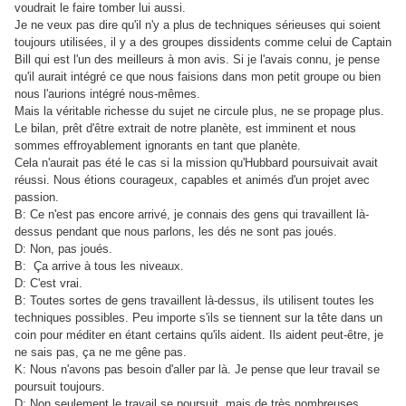
voudrait le faire tomber lui aussi.
Je ne veux pas dire qu'il n'y a plus de techniques sérieuses qui soient
toujours utilisées, il y a des groupes dissidents comme celui de Captain
Bill qui est l'un des meilleurs à mon avis. Si je l'avais connu, je pense
qu'il aurait intégré ce que nous faisions dans mon petit groupe ou bien
nous l'aurions intégré nous-mêmes.
Mais la véritable richesse du sujet ne circule plus, ne se propage plus.
Le bilan, prêt d'être extrait de notre planète, est imminent et nous
sommes effroyablement ignorants en tant que planète.
Cela n'aurait pas été le cas si la mission qu'Hubbard poursuivait avait
réussi. Nous étions courageux, capables et animés d'un projet avec
passion.
B: Ce n'est pas encore arrivé, je connais des gens qui travaillent là-
dessus pendant que nous parlons, les dés ne sont pas joués.
D: Non, pas joués.
B: Ça arrive à tous les niveaux.
D: C'est vrai.
B: Toutes sortes de gens travaillent là-dessus, ils utilisent toutes les
techniques possibles. Peu importe s'ils se tiennent sur la tête dans un
coin pour méditer en étant certains qu'ils aident. Ils aident peut-être, je
ne sais pas, ça ne me gêne pas.
K: Nous n'avons pas besoin d'aller par là. Je pense que leur travail se
poursuit toujours.
D: Non seulement le travail se poursuit, mais de très nombreuses