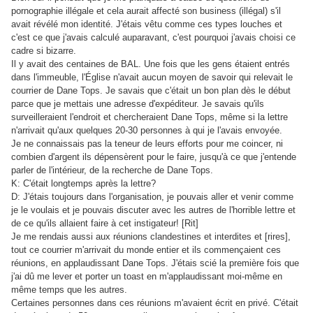
pornographie illégale et cela aurait affecté son business (illégal) s'il
avait révélé mon identité. J'étais vêtu comme ces types louches et
c'est ce que j'avais calculé auparavant, c'est pourquoi j'avais choisi ce
cadre si bizarre.
Il y avait des centaines de BAL. Une fois que les gens étaient entrés
dans l'immeuble, l'Église n'avait aucun moyen de savoir qui relevait le
courrier de Dane Tops. Je savais que c'était un bon plan dès le début
parce que je mettais une adresse d'expéditeur. Je savais qu'ils
surveilleraient l'endroit et chercheraient Dane Tops, même si la lettre
n'arrivait qu'aux quelques 20-30 personnes à qui je l'avais envoyée.
Je ne connaissais pas la teneur de leurs efforts pour me coincer, ni
combien d'argent ils dépensèrent pour le faire, jusqu'à ce que j'entende
parler de l'intérieur, de la recherche de Dane Tops.
K: C'était longtemps après la lettre?
D: J'étais toujours dans l'organisation, je pouvais aller et venir comme
je le voulais et je pouvais discuter avec les autres de l'horrible lettre et
de ce qu'ils allaient faire à cet instigateur! [Rit]
Je me rendais aussi aux réunions clandestines et interdites et [rires],
tout ce courrier m'arrivait du monde entier et ils commençaient ces
réunions, en applaudissant Dane Tops. J'étais scié la première fois que
j'ai dû me lever et porter un toast en m'applaudissant moi-même en
même temps que les autres.
Certaines personnes dans ces réunions m'avaient écrit en privé. C'était