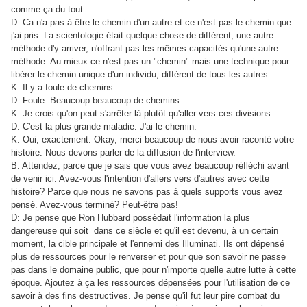
comme ça du tout.
D: Ca n'a pas à être le chemin d'un autre et ce n'est pas le chemin que
j'ai pris. La scientologie était quelque chose de différent, une autre
méthode d'y arriver, n'offrant pas les mêmes capacités qu'une autre
méthode. Au mieux ce n'est pas un "chemin" mais une technique pour
libérer le chemin unique d'un individu, différent de tous les autres.
K: Il y a foule de chemins.
D: Foule. Beaucoup beaucoup de chemins.
K: Je crois qu'on peut s'arrêter là plutôt qu'aller vers ces divisions...
D: C'est la plus grande maladie: J'ai le chemin.
K: Oui, exactement. Okay, merci beaucoup de nous avoir raconté votre
histoire. Nous devons parler de la diffusion de l'interview.
B: Attendez, parce que je sais que vous avez beaucoup réfléchi avant
de venir ici. Avez-vous l'intention d'allers vers d'autres avec cette
histoire? Parce que nous ne savons pas à quels supports vous avez
pensé. Avez-vous terminé? Peut-être pas!
D: Je pense que Ron Hubbard possédait l'information la plus
dangereuse qui soit dans ce siècle et qu'il est devenu, à un certain
moment, la cible principale et l'ennemi des Illuminati. Ils ont dépensé
plus de ressources pour le renverser et pour que son savoir ne passe
pas dans le domaine public, que pour n'importe quelle autre lutte à cette
époque. Ajoutez à ça les ressources dépensées pour l'utilisation de ce
savoir à des fins destructives. Je pense qu'il fut leur pire combat du