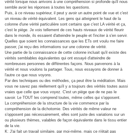
vérité lorsque nous arrivons à une compréhension si profonde qu'il nous
semble avoir les réponses à toutes les questions.
Puis, à ce niveau supérieur, il peut y avoir un autre point de vue et c'est
un niveau de vérité équivalent. Les gens qui atteignent le haut de la
colonne d'une vérité particulière sont certains que c'est LA vérité et ça,
c'est le piège. Je vois tellement de ces hauts niveaux de vérité fleurir
dans le monde, ils essaient d'atteindre le peuple et l'inciter à s'en servir.
Quelles que soient les connaissances que les ETs ont voulu me faire
passer, j'ai reçu des informations sur une colonne de vérité.
Une partie de la connaissance de cette colonne incluait qu'il existe des
vérités semblables équivalentes qui ont essayé d'atteindre de
nombreuses personnes de différentes façons. Nous parvenons à la
vérité et nous voulons la partager. Tous, nous essayons de donner à
l'autre ce que nous voyons.
Par des techniques ou des méthodes, ça peut être la méditation. Mais
vous ne savez pas réellement qu'il y a toujours des vérités toutes aussi
vraies que celle que vous voyez. C'est un piège que de ne pas le
savoir. Le TOUT les comprend toutes, même celles qui s'opposent.
La compréhension de la structure de la vie commence par la
compréhension de la dichotomie. Des vérités de même valeur ne
s'opposent pas nécessairement, elles sont juste des variations sur un
ou plusieurs thèmes, valables de façon équivalente dans le tissu entier
de la vie.
K: J'ai fait un travail similaire, par moi-même, mais ce n'était pas