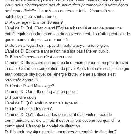
veut, nous n'engagerons pas de poursuites personnelles à votre égard,
de façon officielle.
Il a mis ses cartes sur table. Comme à son
habitude, en utilisant la force.
D: A quel âge? Environ 18 ans ?
L'ami de D: Oui. C'est quand l'Église a basculé et est devenue une
entité légale sous la protection du gouvernement. Ils n'attaquent plus le
gouvernement depuis ce moment-là.
D: Je vois...légal, hein... pas d'impôts à payer, une religion.
L'ami de D: Et cette transaction ne s'est pas faite en public.
D: Bien sûr, personne n'est au courant.
L'ami de D: Ils savent que ça a eu lieu, mais personne ne peut trouver
la date. C'était une corporation, du privé. Alors tout devenait... l'énergie
était presque physique, de l'énergie brute. Même sa nièce s'est
retournée contre lui.
D: Contre David Miscavige?
L'ami de D: Oui. Elle en a parlé en public.
D: Pour dire quoi?
L'ami de D: Qu'il était un mauvais type et...
D: Qu'il tabassait les gens?
L'ami de D: Qu'il tabassait les gens, qu'il était violent, pas de
communications, etc... mais il est vraiment devenu fou quand il a
commencé à frapper le comité de direction.
D: Il battait physiquement les membres du comité de direction?