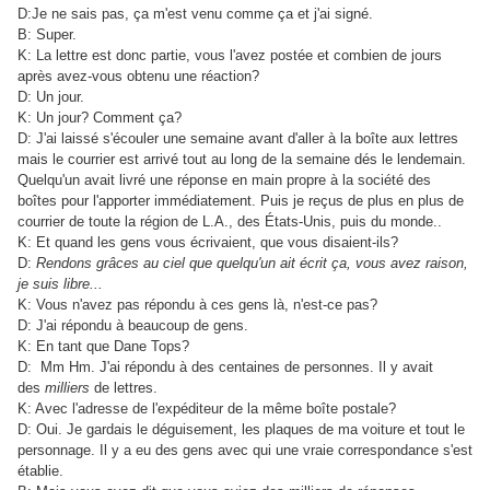
D:Je ne sais pas, ça m'est venu comme ça et j'ai signé.
B: Super.
K: La lettre est donc partie, vous l'avez postée et combien de jours
après avez-vous obtenu une réaction?
D: Un jour.
K: Un jour? Comment ça?
D: J'ai laissé s'écouler une semaine avant d'aller à la boîte aux lettres
mais le courrier est arrivé tout au long de la semaine dés le lendemain.
Quelqu'un avait livré une réponse en main propre à la société des
boîtes pour l'apporter immédiatement. Puis je reçus de plus en plus de
courrier de toute la région de L.A., des États-Unis, puis du monde..
K: Et quand les gens vous écrivaient, que vous disaient-ils?
D:
Rendons grâces au ciel que quelqu'un ait écrit ça, vous avez raison,
je suis libre...
K: Vous n'avez pas répondu à ces gens là, n'est-ce pas?
D: J'ai répondu à beaucoup de gens.
K: En tant que Dane Tops?
D: Mm Hm. J'ai répondu à des centaines de personnes. Il y avait
des
milliers
de lettres.
K: Avec l'adresse de l'expéditeur de la même boîte postale?
D: Oui. Je gardais le déguisement, les plaques de ma voiture et tout le
personnage. Il y a eu des gens avec qui une vraie correspondance s'est
établie.