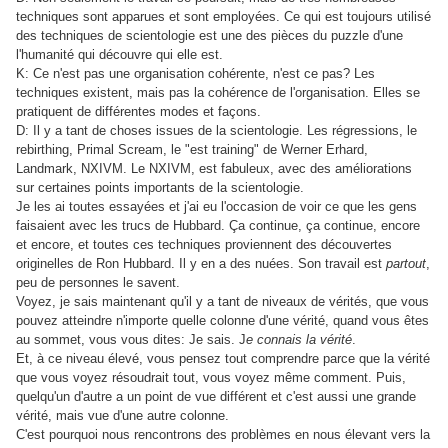
techniques sont apparues et sont employées. Ce qui est toujours utilisé
des techniques de scientologie est une des pièces du puzzle d'une
l'humanité qui découvre qui elle est.
K: Ce n'est pas une organisation cohérente, n'est ce pas? Les
techniques existent, mais pas la cohérence de l'organisation. Elles se
pratiquent de différentes modes et façons.
D: Il y a tant de choses issues de la scientologie. Les régressions, le
rebirthing, Primal Scream, le "est training" de Werner Erhard,
Landmark, NXIVM. Le NXIVM, est fabuleux, avec des améliorations
sur certaines points importants de la scientologie.
Je les ai toutes essayées et j'ai eu l'occasion de voir ce que les gens
faisaient avec les trucs de Hubbard. Ça continue, ça continue, encore
et encore, et toutes ces techniques proviennent des découvertes
originelles de Ron Hubbard. Il y en a des nuées. Son travail est
partout
,
peu de personnes le savent.
Voyez, je sais maintenant qu'il y a tant de niveaux de vérités, que vous
pouvez atteindre n'importe quelle colonne d'une vérité, quand vous êtes
au sommet, vous vous dites: Je sais. J
e connais la vérité
.
Et, à ce niveau élevé, vous pensez tout comprendre parce que la vérité
que vous voyez résoudrait tout, vous voyez même comment. Puis,
quelqu'un d'autre a un point de vue différent et c'est aussi une grande
vérité, mais vue d'une autre colonne.
C'est pourquoi nous rencontrons des problèmes en nous élevant vers la