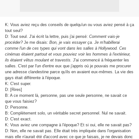
K: Vous aviez reçu des conseils de quelqu'un ou vous aviez pensé à ça
tout seul?
D: Tout seul. J'ai écrit la lettre, puis j'ai pensé:
Comment vais-je
procéder?
Je me disais:
Bon, je vais essayer ça. Je m'habillerai
comme l'un de ces types qui vont dans les salles à Hollywood. Ces
cinémas étaient partout et vous pouviez voir les hommes à l'extérieur,
ils étaient vêtus moulant et travestis.
J'ai commencé à fréquenter les
salles. C'est par l'un d'entre eux que j'appris où je pouvais me procurer
une adresse clandestine parce qu'ils en avaient eux-mêmes. La vie des
gays était différente à l'époque.
K: C'est super.
D: [Rires]
B: A ce moment là, personne, pas une seule personne, ne savait ce
que vous faisiez?
D: Personne.
B: Complètement solo, un véritable secret personnel. Nul ne savait.
D: C'est exact.
K: Vous aviez une compagne à l'époque? Et si oui, elle ne savait pas?
D: Non, elle ne savait pas. Elle était très impliquée dans l'organisation
mais elle n'aurait été d'accord avec ce que je faisais, je ne devais donc