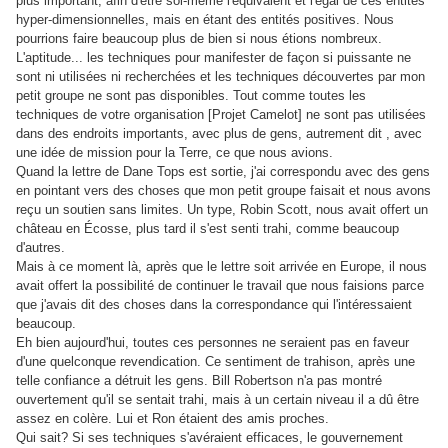
plus important, afin d'être soi-même l'équivalent et l'égal de ces entités
hyper-dimensionnelles, mais en étant des entités positives. Nous
pourrions faire beaucoup plus de bien si nous étions nombreux.
L'aptitude... les techniques pour manifester de façon si puissante ne
sont ni utilisées ni recherchées et les techniques découvertes par mon
petit groupe ne sont pas disponibles. Tout comme toutes les
techniques de votre organisation [Projet Camelot] ne sont pas utilisées
dans des endroits importants, avec plus de gens, autrement dit , avec
une idée de mission pour la Terre, ce que nous avions.
Quand la lettre de Dane Tops est sortie, j'ai correspondu avec des gens
en pointant vers des choses que mon petit groupe faisait et nous avons
reçu un soutien sans limites. Un type, Robin Scott, nous avait offert un
château en Écosse, plus tard il s'est senti trahi, comme beaucoup
d'autres.
Mais à ce moment là, après que le lettre soit arrivée en Europe, il nous
avait offert la possibilité de continuer le travail que nous faisions parce
que j'avais dit des choses dans la correspondance qui l'intéressaient
beaucoup.
Eh bien aujourd'hui, toutes ces personnes ne seraient pas en faveur
d'une quelconque revendication. Ce sentiment de trahison, après une
telle confiance a détruit les gens. Bill Robertson n'a pas montré
ouvertement qu'il se sentait trahi, mais à un certain niveau il a dû être
assez en colère. Lui et Ron étaient des amis proches.
Qui sait? Si ses techniques s'avéraient efficaces, le gouvernement