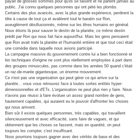
payait de grosses sommes pour qu'ils se taisent et ne parlent jamais au
public. J'ai connu quelques personnes qui ont pété les plombs.
Certains des plus avancés, avec la plus grande expérience, perdirent la
tête à cause de tout ça et avalèrent tout le baratin sur Ron,
aveuglément désillusionnés, même sur les êtres humains en général.
Nous étions là pour sauver le destin de la planète, ce même destin
prédit par Ron qui nous fait face aujourd'hui. Mais les gens pensaient
que Ron avait trahi la planète et l'humanité entière et que tout ceci était
une comédie dans laquelle nous avions participé.
La campagne massive du gouvernement contre lui a bien fonctionné et
les techniques d'origine ne sont plus réellement employées à part dans
des groupes minuscules, pas comme dans les années 50 quand c'était
un raz-de-marée gigantesque, un énorme mouvement.
Ce n'est pas une organisation qui peut gérer ce qui arrive sur la
planète... vous vous retrouvez face à toutes sortes entités hyper-
dimensionnelles et d'ETs. L'organisation ne peut plus rien y faire. Nous
n'avons pas réussi à faire évoluer un assez grand nombre de gens,
hautement capables, qui auraient eu le pouvoir d'affronter les choses
qui nous arrivent.
Bien sûr il existe quelques personnes, très capables, qui travaillent
silencieusement et avec efficacité, sans faire de vagues, et qui
obtiennent que les choses se fassent, mais en quantité, on peut
toujours les compter, c'est insuffisant.
Nous pourrions toujours gagner avec des vérités de base et des