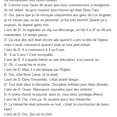
De nombreuses vies furent ruinées.
B: Comme vous l'avez dit avant que nous commencions à enregistrer,
ils ont utilisé de gros moyens pour trouver qui était Dane Tops.
D: Oui, parce que je l'ai envoyée uniquement aux gens de Los Angeles,
je ne savais pas ce qui se passerait, je fus très étonné! Quand ça a
explosé, ils étaient après moi.
L'ami de D: Je regardais un clip sur Miscavige, en fait il a 47 ou 49 ans
maintenant. Le temps passe...
D: Ça veut dire qu'il était encore ado quand il a pris la tête de l'église,
mais il avait commencé quand il était un tout petit enfant.
L'ami de D: Il a commencé à 4 ou 5 ans.
B: 4 ou 5 ans ! C'est incroyable.
L'ami de D: Il a quand même eu une éducation, à la maison ou...
D: Oh, il savait lire et écrire.
L'ami de D: Mais il a été éduqué par l'Église.
D: Oui, côté Boot Camp. [à la dure]
L'ami de D: Dans l'ensemble, c'était plutôt dingue.
D: Tout était dans la discipline. Discipline militaire pour têtes blondes.
L'ami de D: Ouais. Mauvaises nouvelles pour des enfants!
D: A moins d'avoir le pouvoir, alors là, vous étiez privilégié.(Rires)
L'ami de D: Oui, c'est ça. Ils avaient aussi leur hiérarchie.
D: La hiérarchie était présente en tout, c'était la construction de base,
hein?
L'ami de D: Oui. Qui est le chef.