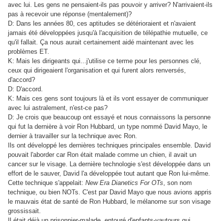
avec lui. Les gens ne pensaient-ils pas pouvoir y arriver? N'arrivaient-ils
pas à recevoir une réponse (mentalement)?
D: Dans les années 80, ces aptitudes se détérioraient et n'avaient
jamais été développées jusqu'à l'acquisition de télépathie mutuelle, ce
qu'il fallait. Ça nous aurait certainement aidé maintenant avec les
problèmes ET.
K: Mais les dirigeants qui...j'utilise ce terme pour les personnes clé,
ceux qui dirigeaient l'organisation et qui furent alors renversés,
d'accord?
D: D'accord.
K: Mais ces gens sont toujours là et ils vont essayer de communiquer
avec lui astralement, n'est-ce pas?
D: Je crois que beaucoup ont essayé et nous connaissons la personne
qui fut la dernière à voir Ron Hubbard, un type nommé David Mayo, le
dernier à travailler sur la technique avec Ron.
Ils ont développé les dernières techniques principales ensemble. David
pouvait l'aborder car Ron était malade comme un chien, il avait un
cancer sur le visage. La dernière technologie s'est développée dans un
effort de le sauver, David l'a développée tout autant que Ron lui-même.
Cette technique s'appelait:
New Era Dianetics For OTs
, son nom
technique, ou bien NOTs. C'est par David Mayo que nous avions appris
le mauvais état de santé de Ron Hubbard, le mélanome sur son visage
grossissait.
Il était déjà un prisonnier-malade, entouré d'enfants-vautours qui