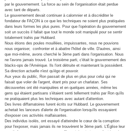
par le gouvernement. La force au sein de l'organisation était perdue
avec tant de départs.
Le gouvernement devait continuer à calomnier et à discréditer le
fondateur de FAÇON à ce que les techniques ne soient plus pratiquées
dans leurs formes les plus pures. Pour que l'opération du gouvernement
soit un succès il fallait que tout le monde soit manipulé pour se sentir
totalement trahis par Hubbard.
Nous étions des poules mouillées, impuissantes, nous ne pouvions
nous organiser, confronter et à abattre l'hôtel de ville. D'autres, ainsi
que moi-même, avons cherché le 3ème parti dans l'organisation. Nous
ne l'avons jamais trouvé. Le troisième parti, c'était le gouvernement des
blacks-ops de l'Amérique. Ils l'ont détruite et maintenant la possèdent.
Sa direction actuelle n'est qu'égo et pouvoir.
Aux yeux du public, Ron passait de plus en plus pour celui qui ne
faisait que voler de l'argent, étant pris pour un charlatan. Ses
découvertes ont été manipulées et en quelques années, même les
gens qui étaient partisans s'étaient senti tellement trahis par Ron qu'ils
ne pratiquaient plus les techniques avec autant d'attention.
Des livres diffamatoires furent écrits sur Hubbard. Le gouvernement
achetait les lanceurs d'alerte de l'organisation lorsqu'ils essayaient
d'exposer ces activités malfaisantes.
Des individus isolés, ont essayé d'atteindre le cœur de la corruption
pour l'exposer, mais jamais ils ne trouvèrent le 3ème parti. L'Église leur