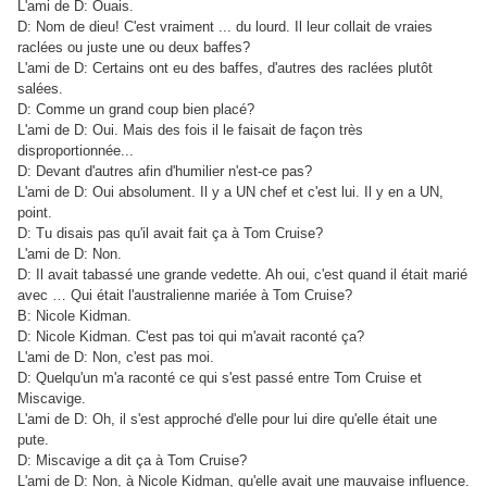
L'ami de D: Ouais.
D: Nom de dieu! C'est vraiment ... du lourd. Il leur collait de vraies
raclées ou juste une ou deux baffes?
L'ami de D: Certains ont eu des baffes, d'autres des raclées plutôt
salées.
D: Comme un grand coup bien placé?
L'ami de D: Oui. Mais des fois il le faisait de façon très
disproportionnée...
D: Devant d'autres afin d'humilier n'est-ce pas?
L'ami de D: Oui absolument. Il y a UN chef et c'est lui. Il y en a UN,
point.
D: Tu disais pas qu'il avait fait ça à Tom Cruise?
L'ami de D: Non.
D: Il avait tabassé une grande vedette. Ah oui, c'est quand il était marié
avec … Qui était l'australienne mariée à Tom Cruise?
B: Nicole Kidman.
D: Nicole Kidman. C'est pas toi qui m'avait raconté ça?
L'ami de D: Non, c'est pas moi.
D: Quelqu'un m'a raconté ce qui s'est passé entre Tom Cruise et
Miscavige.
L'ami de D: Oh, il s'est approché d'elle pour lui dire qu'elle était une
pute.
D: Miscavige a dit ça à Tom Cruise?
L'ami de D: Non, à Nicole Kidman, qu'elle avait une mauvaise influence.