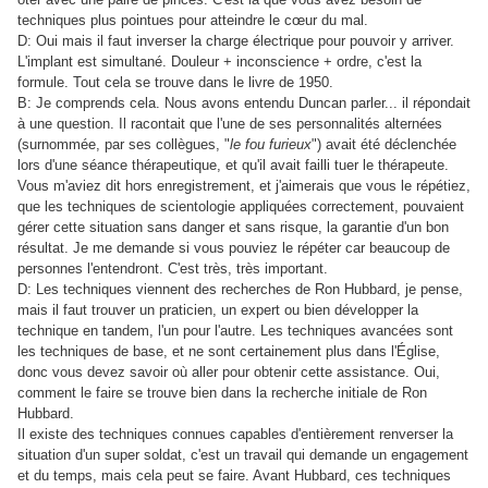
techniques plus pointues pour atteindre le cœur du mal.
D: Oui mais il faut inverser la charge électrique pour pouvoir y arriver.
L'implant est simultané. Douleur + inconscience + ordre, c'est la
formule. Tout cela se trouve dans le livre de 1950.
B: Je comprends cela. Nous avons entendu Duncan parler... il répondait
à une question. Il racontait que l'une de ses personnalités alternées
(surnommée, par ses collègues, "
le fou furieux
") avait été déclenchée
lors d'une séance thérapeutique, et qu'il avait failli tuer le thérapeute.
Vous m'aviez dit hors enregistrement, et j'aimerais que vous le répétiez,
que les techniques de scientologie appliquées correctement, pouvaient
gérer cette situation sans danger et sans risque, la garantie d'un bon
résultat. Je me demande si vous pouviez le répéter car beaucoup de
personnes l'entendront. C'est très, très important.
D: Les techniques viennent des recherches de Ron Hubbard, je pense,
mais il faut trouver un praticien, un expert ou bien développer la
technique en tandem, l'un pour l'autre. Les techniques avancées sont
les techniques de base, et ne sont certainement plus dans l'Église,
donc vous devez savoir où aller pour obtenir cette assistance. Oui,
comment le faire se trouve bien dans la recherche initiale de Ron
Hubbard.
Il existe des techniques connues capables d'entièrement renverser la
situation d'un super soldat, c'est un travail qui demande un engagement
et du temps, mais cela peut se faire. Avant Hubbard, ces techniques