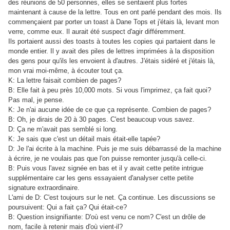
des réunions de 50 personnes, elles se sentaient plus fortes
maintenant à cause de la lettre. Tous en ont parlé pendant des mois. Ils
commençaient par porter un toast à Dane Tops et j'étais là, levant mon
verre, comme eux. Il aurait été suspect d'agir différemment.
Ils portaient aussi des toasts à toutes les copies qui partaient dans le
monde entier. Il y avait des piles de lettres imprimées à la disposition
des gens pour qu'ils les envoient à d'autres. J'étais sidéré et j'étais là,
mon vrai moi-même, à écouter tout ça.
K: La lettre faisait combien de pages?
B: Elle fait à peu près 10,000 mots. Si vous l'imprimez, ça fait quoi?
Pas mal, je pense.
K: Je n'ai aucune idée de ce que ça représente. Combien de pages?
B: Oh, je dirais de 20 à 30 pages. C'est beaucoup vous savez.
D: Ça ne m'avait pas semblé si long.
K: Je sais que c'est un détail mais était-elle tapée?
D: Je l'ai écrite à la machine. Puis je me suis débarrassé de la machine
à écrire, je ne voulais pas que l'on puisse remonter jusqu'à celle-ci.
B: Puis vous l'avez signée en bas et il y avait cette petite intrigue
supplémentaire car les gens essayaient d'analyser cette petite
signature extraordinaire.
L'ami de D: C'est toujours sur le net. Ça continue. Les discussions se
poursuivent: Qui a fait ça? Qui était-ce?
B: Question insignifiante: D'où est venu ce nom? C'est un drôle de
nom, facile à retenir mais d'où vient-il?