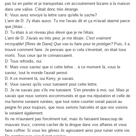
pas lui en parler et je transportais cet accoutrement bizarre à la maison
dans une valise. C'était donc très étrange.
K: Vous avez envoyé la lettre sans qu'elle le sache?
L'ami de D: J'y étais aussi. Tu me l'avais dit et ça m'avait alarmé parce
que j'étais...
D: Tu étais à un niveau plus élevé que je ne l'étais.
L'ami de D: J'avais eu très peur, je me disais:
C'est vraiment
incroyable!
[Rires de Dane]
Que vas-tu faire pour te protéger?
Puis, il a
trouvé comment faire. Je pensais que si cela s'éventait, on était tous
morts. Tous ceux qui te connaissaient.
D: Tous refroidis, oui.
K: Mais vous saviez que si cette lettre... à ce moment là, vous le
saviez, tout le monde l'aurait pensé.
D: A ce moment là, oui Kerry, je savais.
K: Vous saviez qu'ils vous tueraient pour cette lettre.
D: Je ne savais pas s'ils me tueraient. S'en prendre à moi, oui. Mais je
savais que nous serions excommuniés et que ma réputation et celle de
ma femme seraient ruinées, que tout notre courrier serait passé au
peigne fin pour toujours, que nous serions harcelés et que nos voisins
le seraient également.
Ils ne m'auraient pas forcément tué, mais ils faisaient beaucoup de
mauvais trucs, comme cacher de la drogue dans vos affaires et vous
faire coffrer. Si vous les gêniez ils agissaient ainsi pour ruiner votre vie.