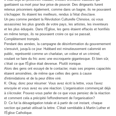
guettaient sa mort pour leur prise de pouvoir. Des dirigeants furent
retenus prisonniers également, comme dans un bagne, ils ne pouvaient
s'échapper. Ils étaient les meilleurs, rendus à l'état d'esclave.
Un peu comme pendant la Révolution Culturelle Chinoise, où vous
assassinez les plus grands de votre pays, les artistes, les inventeurs
et les plus éduqués. Dans l'Église, les gens étaient effacés et horrifiés
en même temps, ils ne pouvaient croire ce qui se passait.
Complètement trompés.
Pendant des années, la campagne de désinformation du gouvernement
s'ensuivit, jusqu'à ce jour. Hubbard est minutieusement calomnié en
public, représenté comme un charlatan, un voleur et un criminel,
voulant se faire du fric avec une escroquerie gigantesque. Et bien sûr,
c'était ce que l'Église était devenue. Plutôt ironique.
Alors des gens ont essayé de le contacter, mais ses propres capacités
étaient amoindries, de même que celles des gens à cause
d'intimidations et de la peur d'être viré.
K: Okay, donc pour résumer: Vous avez écrit la lettre, vous l'avez
envoyée et vous avez eu une réaction. L'organisation commençait déjà
à s'écrouler. Pouvez-vous parler de ce que vous pensiez de la réaction
et comment cela a précipité l'effondrement de l'organisation?
D: Ce fut la désagrégation totale et à partir de cet instant, chaque
section qui partait utilisait la lettre. C'était semblable à Martin Luther et
l'Église Catholique.