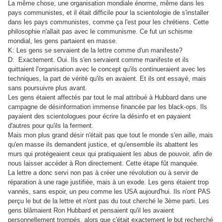
La même chose, une organisation mondiale énorme, même dans les
pays communistes, et il était difficile pour la scientologie de s'installer
dans les pays communistes, comme ça l'est pour les chrétiens. Cette
philosophie n'allait pas avec le communisme. Ce fut un schisme
mondial, les gens partaient en masse.
K: Les gens se servaient de la lettre comme d'un manifeste?
D: Exactement. Oui. Ils s'en servaient comme manifeste et ils
quittaient l'organisation avec le concept qu'ils continueraient avec les
techniques, la part de vérité qu'ils en avaient. Et ils ont essayé, mais
sans poursuivre plus avant.
Les gens étaient affectés par tout le mal attribué à Hubbard dans une
campagne de désinformation immense financée par les black-ops. Ils
payaient des scientologues pour écrire la désinfo et en payaient
d'autres pour qu'ils la ferment.
Mais mon plus grand désir n'était pas que tout le monde s'en aille, mais
qu'en masse ils demandent justice, et qu'ensemble ils abattent les
murs qui protégeaient ceux qui pratiquaient les abus de pouvoir, afin de
nous laisser accéder à Ron directement. Cette étape fût manquée.
La lettre a donc servi non pas à créer une révolution ou à servir de
réparation à une rage justifiée, mais à un exode. Les gens étaient trop
vannés, sans espoir, un peu comme les USA aujourd'hui. Ils n'ont PAS
perçu le but de la lettre et n'ont pas du tout cherché le 3ème parti. Les
gens blâmaient Ron Hubbard et pensaient qu'il les avaient
personnellement trompés, alors que c'était exactement le but recherché