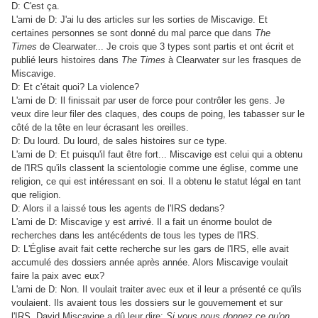
D: C'est ça.
L'ami de D: J'ai lu des articles sur les sorties de Miscavige. Et
certaines personnes se sont donné du mal parce que dans
The
Times
de Clearwater... Je crois que 3 types sont partis et ont écrit et
publié leurs histoires dans
The Times
à Clearwater sur les frasques de
Miscavige.
D: Et c'était quoi? La violence?
L'ami de D: Il finissait par user de force pour contrôler les gens. Je
veux dire leur filer des claques, des coups de poing, les tabasser sur le
côté de la tête en leur écrasant les oreilles.
D: Du lourd. Du lourd, de sales histoires sur ce type.
L'ami de D: Et puisqu'il faut être fort... Miscavige est celui qui a obtenu
de l'IRS qu'ils classent la scientologie comme une église, comme une
religion, ce qui est intéressant en soi. Il a obtenu le statut légal en tant
que religion.
D: Alors il a laissé tous les agents de l'IRS dedans?
L'ami de D: Miscavige y est arrivé. Il a fait un énorme boulot de
recherches dans les antécédents de tous les types de l'IRS.
D: L'Église avait fait cette recherche sur les gars de l'IRS, elle avait
accumulé des dossiers année après année. Alors Miscavige voulait
faire la paix avec eux?
L'ami de D: Non. Il voulait traiter avec eux et il leur a présenté ce qu'ils
voulaient. Ils avaient tous les dossiers sur le gouvernement et sur
l'IRS. David Miscavige a dû leur dire:
Si vous nous donnez ce qu'on