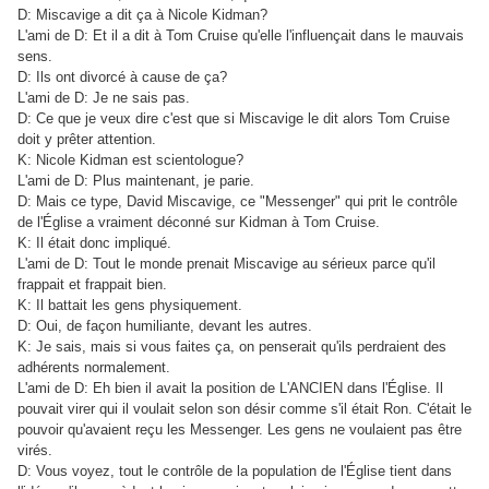
D: Miscavige a dit ça à Nicole Kidman?
L'ami de D: Et il a dit à Tom Cruise qu'elle l'influençait dans le mauvais
sens.
D: Ils ont divorcé à cause de ça?
L'ami de D: Je ne sais pas.
D: Ce que je veux dire c'est que si Miscavige le dit alors Tom Cruise
doit y prêter attention.
K: Nicole Kidman est scientologue?
L'ami de D: Plus maintenant, je parie.
D: Mais ce type, David Miscavige, ce "Messenger" qui prit le contrôle
de l'Église a vraiment déconné sur Kidman à Tom Cruise.
K: Il était donc impliqué.
L'ami de D: Tout le monde prenait Miscavige au sérieux parce qu'il
frappait et frappait bien.
K: Il battait les gens physiquement.
D: Oui, de façon humiliante, devant les autres.
K: Je sais, mais si vous faites ça, on penserait qu'ils perdraient des
adhérents normalement.
L'ami de D: Eh bien il avait la position de L'ANCIEN dans l'Église. Il
pouvait virer qui il voulait selon son désir comme s'il était Ron. C'était le
pouvoir qu'avaient reçu les Messenger. Les gens ne voulaient pas être
virés.
D: Vous voyez, tout le contrôle de la population de l'Église tient dans