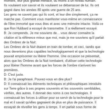
moment, leur plus grande menace, du moins à un niveau humain.
Ils voulaient son savoir et ils voulaient se débarrasser de lui. Ils ont
gagné dans les années 80 après une guerre de 25 ans.
Les gens ne savent pas qui ils sont, et leur dire simplement, ça ne
marche pas. Comment vous manifester vous-même en connaissance
de l'être immortel que vous êtes et avec une mémoire intacte. Voilà ce
que Ron Hubbard a essayé de transmettre. Il a réellement essayé.
B: Je comprends. Je me souviens de... vous devez connaitre la
citation et la référence mieux que moi, mais je me souviens qu'il parlait
des
Ombres de la Nuit
.
Les
Ombres de la Nuit
étaient en train de tomber, et ceci, tandis que
nous devenions plus capables technologiquement et que la technologie
pouvait emprisonner ou libérer l'homme. Une occasion se présentait,
alors que les Ombres de la Nuit tombaient, d'utiliser cette technologie
pour libérer l'homme avant que les forces de l'ombre n'arrivent les
premières.
D: C'est juste.
B: Je l'ai paraphrasé. Pouvez-vous en dire plus?
D: Il connaissait les éléments techniques et philosophiques introduits
sur Terre grâce à ses propres souvenirs et les souvenirs semblables,
vérifiés, des autres. Il donnait des noms à ces technologies. Il
connaissait les forces à utiliser pour se servir de la technologie pour le
mal et il savait qu'elles gagnaient de plus en plus de puissance. Il
essayait de réveiller les gens à temps. Il en parlait sous forme de