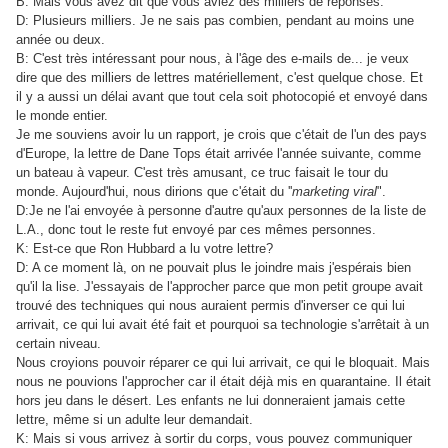
B: Mais vous avez dit que vous aviez des milliers de réponses.
D: Plusieurs milliers. Je ne sais pas combien, pendant au moins une
année ou deux.
B: C'est très intéressant pour nous, à l'âge des e-mails de... je veux
dire que des milliers de lettres matériellement, c'est quelque chose. Et
il y a aussi un délai avant que tout cela soit photocopié et envoyé dans
le monde entier.
Je me souviens avoir lu un rapport, je crois que c'était de l'un des pays
d'Europe, la lettre de Dane Tops était arrivée l'année suivante, comme
un bateau à vapeur. C'est très amusant, ce truc faisait le tour du
monde. Aujourd'hui, nous dirions que c'était du ''
marketing viral
".
D:Je ne l'ai envoyée à personne d'autre qu'aux personnes de la liste de
L.A., donc tout le reste fut envoyé par ces mêmes personnes.
K: Est-ce que Ron Hubbard a lu votre lettre?
D: A ce moment là, on ne pouvait plus le joindre mais j'espérais bien
qu'il la lise. J'essayais de l'approcher parce que mon petit groupe avait
trouvé des techniques qui nous auraient permis d'inverser ce qui lui
arrivait, ce qui lui avait été fait et pourquoi sa technologie s'arrêtait à un
certain niveau.
Nous croyions pouvoir réparer ce qui lui arrivait, ce qui le bloquait. Mais
nous ne pouvions l'approcher car il était déjà mis en quarantaine. Il était
hors jeu dans le désert. Les enfants ne lui donneraient jamais cette
lettre, même si un adulte leur demandait.
K: Mais si vous arrivez à sortir du corps, vous pouvez communiquer