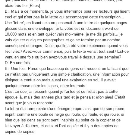
étais très fier.[Rires]
B: Mais à ce moment là, je vous interromps pour les lecteurs qui lisent
ceci et qui n'ont pas lu la lettre qui accompagne cette transcription...
Une ''lettre'', en lisant cela on penserait à une lettre de quelques pages
glissée dans une enveloppe, or la vôtre est un document word de
10,000 mots et en tant qu'écrivain moi-même, je me dis parfois... je
vais ajouter quelques paragraphes et ça se termine par un nombre
conséquent de pages. Donc, quelle a été votre expérience quand vous
l'écriviez? Avez-vous commencé, puis le texte venait tout seul? Est-ce
venu en une fois ou bien avez-vous travaillé dessus une semaine?
D: En une fois.
B: Une fois. Parce que beaucoup de gens ont ressenti en la lisant que
ce n'était pas uniquement une simple clarification, une information pour
éloigner la confusion mais aussi une exaltation en soi. Il y avait
quelque chose entre les lignes, entre les mots.
C'est ce que j'ai ressenti quand je l'ai lue et ce n'était pas à cette
époque là, mais des années plus tard et je pensais:
Mon dieu
! C'était
avant que je vous rencontre.
La lettre était empreinte d'une énergie propre ainsi que de son propre
esprit, comme une boule de neige qui roule, qui roule, et qui roule, si
bien que les gens se sont senti inspirés au point de la copier et de
l'envoyer à d'autres, et ceux-ci l'ont copiée et il y a des copies de
copies de copies.