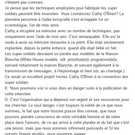
n'étaient pas connues.
Je pense que les techniques employées pour fabriquer les super
soldats peuvent être inversées. Vous connaissez Cathy O'Brien? La
première personne à l'aider lorsqu'elle s'est échappée fut un
scientologue, l'un de mes amis.
Cathy a récupéré sa mémoire avec un nombre de techniques, pas
uniquement avec l'aide de mon ami. C'est remarquable. Elle est la
seule à avoir sa mémoire restaurée à ce point. Elle était sévèrement
implantée, depuis la petite enfance, quand elle était bébé en fait.
Les super soldats devraient se joindre aux modèles de la Maison
Blanche (White House models, ndt. prostitué(e)s programmé(e)s,
servant notamment la maison Blanche, et servant également à la
transmission de messages, à l'espionnage et bien sûr, au chantage.)
Ce serait un excellent projet! Invitez Cathy O'Brien à la convention des
super soldats.
K: Nous pourrions voir si vous êtes en danger suite à la publication de
cette interview.
D: C'est l'organisation qui a dépensé son argent et ses ressources pour
me chercher. Le seul danger, c'est toujours la vérité de ce que nous
sommes, le fait que notre histoire puisse être connue, que nous
pouvons prendre conscience de notre véritable histoire et de notre
place dans l'univers, de ce qui arrive à cette planète et du fait que c'est
une prison, mais que nous sommes infiniment puissants et SI les
secrets étaient révélés, nous pourrions gagner.