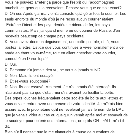
Vous ne pouviez arrêter ça parce que l'esprit qui l'accompagnait
touchait les gens qui la recevaient. Pensez-vous que ce soit exact?
D: Oh oui. Après ça, ma vie n'a consisté qu'à gérer tout le courrier. Les
seuls endroits du monde d'où je ne reçus aucun courrier étaient
l'Extrême Orient et les pays derrière le rideau de fer, les pays
communistes. Mais j'ai quand même eu du courrier de Russie. J'en
recevais beaucoup de chaque pays occidental.
K: Vous aviez donc un déguisement, une boîte postale, et là, vous
postez la lettre. Est-ce que vous continuez à vivre normalement à ce
stade en étant vous-même, tout en allant chercher votre courrier,
camouflé en Dane Tops?
D: Oui.
K: Personne n'a jamais rien vu, ne vous a jamais suivi?
D: Non. Mais ils ont essayé.
K: Étiez-vous soupçonné?
D: Non. Ils ont essayé. Vraiment. Je n'ai jamais été interrogé. Ils
n'auraient pas su que c'était moi s'ils avaient pu fouiller la boîte.
Des types louches fréquentaient cette société de boîte aux lettres et
vous deviez entrer avec une preuve de votre identité. Je m'étais bien
assuré avec le propriétaire qu'il ne révèlerait jamais le nom de la BAL
que je venais vider au cas où quelqu'un venait après moi et essayait de
le soudoyer pour obtenir des informations, ce qu'ils ONT FAIT, m'a-t-il
dit.
Bien sûr il pensait que je me planquais à cause de questions de