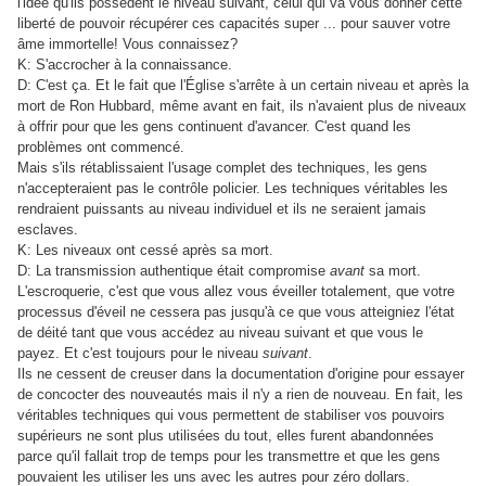
l'idée qu'ils possèdent le niveau suivant, celui qui va vous donner cette
liberté de pouvoir récupérer ces capacités super ... pour sauver votre
âme immortelle! Vous connaissez?
K: S'accrocher à la connaissance.
D: C'est ça. Et le fait que l'Église s'arrête à un certain niveau et après la
mort de Ron Hubbard, même avant en fait, ils n'avaient plus de niveaux
à offrir pour que les gens continuent d'avancer. C'est quand les
problèmes ont commencé.
Mais s'ils rétablissaient l'usage complet des techniques, les gens
n'accepteraient pas le contrôle policier. Les techniques véritables les
rendraient puissants au niveau individuel et ils ne seraient jamais
esclaves.
K: Les niveaux ont cessé après sa mort.
D: La transmission authentique était compromise
avant
sa mort.
L'escroquerie, c'est que vous allez vous éveiller totalement, que votre
processus d'éveil ne cessera pas jusqu'à ce que vous atteigniez l'état
de déité tant que vous accédez au niveau suivant et que vous le
payez. Et c'est toujours pour le niveau
suivant
.
Ils ne cessent de creuser dans la documentation d'origine pour essayer
de concocter des nouveautés mais il n'y a rien de nouveau. En fait, les
véritables techniques qui vous permettent de stabiliser vos pouvoirs
supérieurs ne sont plus utilisées du tout, elles furent abandonnées
parce qu'il fallait trop de temps pour les transmettre et que les gens
pouvaient les utiliser les uns avec les autres pour zéro dollars.