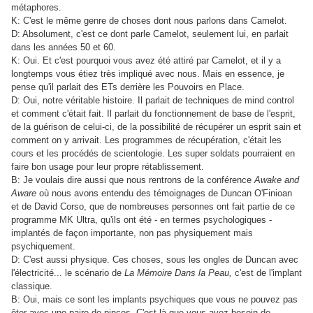
métaphores.
K: C'est le même genre de choses dont nous parlons dans Camelot.
D: Absolument, c'est ce dont parle Camelot, seulement lui, en parlait
dans les années 50 et 60.
K: Oui. Et c'est pourquoi vous avez été attiré par Camelot, et il y a
longtemps vous étiez très impliqué avec nous. Mais en essence, je
pense qu'il parlait des ETs derrière les Pouvoirs en Place.
D: Oui, notre véritable histoire. Il parlait de techniques de mind control
et comment c'était fait. Il parlait du fonctionnement de base de l'esprit,
de la guérison de celui-ci, de la possibilité de récupérer un esprit sain et
comment on y arrivait. Les programmes de récupération, c'était les
cours et les procédés de scientologie. Les super soldats pourraient en
faire bon usage pour leur propre rétablissement.
B: Je voulais dire aussi que nous rentrons de la conférence
Awake and
Aware
où nous avons entendu des témoignages de Duncan O'Finioan
et de David Corso, que de nombreuses personnes ont fait partie de ce
programme MK Ultra, qu'ils ont été - en termes psychologiques -
implantés de façon importante, non pas physiquement mais
psychiquement.
D: C'est aussi physique. Ces choses, sous les ongles de Duncan avec
l'électricité... le scénario de
La Mémoire Dans la Peau,
c'est de l'implant
classique.
B: Oui, mais ce sont les implants psychiques que vous ne pouvez pas
ôter avec une paire de pinces. C'est là que vous avez besoin de