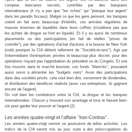
comptes bancaires secrets, contrôlés par des banquiers
internationaux
(il n'y a pas que "les riches" qui "planque leur argent"
dans les paradis fiscaux)
. M
algré ce que les gens pensent, l
es banques
voient en fait avec beaucoup d'intérêts, ces arrivées régulières de
masses énormes de liquidités dans leurs coffres (n'oublions pas que
les achats de drogue se font en liquide). Et il y eu aussi de nombreux
placements ou des participations (en fait de réelles "prises de
contrôle"), par des opérations d'achat d'actions à la bourse de New York
(voilà pourquoi la CIA détient tellement de "Société-écrans"). Agir par
l'intermédiaire d'entreprises privées et beaucoup plus discret, pour des
opérations n'ayant pas l'approbation du président ou du Congrès. Et une
fois investis dans le marché boursier, ces fonds "blanchis", pouvaient
aussi servir à alimenter les "budgets noirs". Avoir des participations
dans des sociétés privés, cela veut bien dire, versement de dividendes,
et distribution des bénéfices réalisés (avec ces entreprises, ils gagnent
encore de l'argent).
On voit bien les corrélations entre la CIA, la drogue et les banques
internationales. Chacun y trouvant son avantage et tous le faisant bien-
sûr pour garder leur pouvoir et l'argent.(2)
Les années quatre-vingt et l'affaire "Iran-Contras".
Les années quatre-vingt verront se poursuivre de telles activités. Les
trafics de la CIA seront mis au jour, suite à des préoccupations du