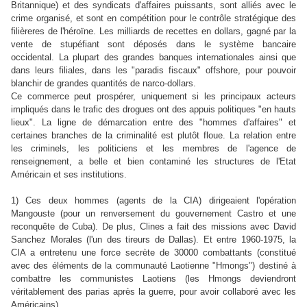
Britannique) et des syndicats d'affaires puissants, sont alliés avec le
crime organisé, et sont en compétition pour le contrôle stratégique des
filièreres de l'héroïne. Les milliards de recettes en dollars, gagné par la
vente de stupéfiant sont déposés dans le système bancaire
occidental. La plupart des grandes banques internationales ainsi que
dans leurs filiales, dans les "paradis fiscaux" offshore, pour pouvoir
blanchir de grandes quantités de narco-dollars.
Ce commerce peut prospérer, uniquement si les principaux acteurs
impliqués dans le trafic des drogues ont des appuis politiques "en hauts
lieux". La ligne de démarcation entre des "hommes d'affaires" et
certaines branches de la criminalité est plutôt floue. La relation entre
les criminels, les politiciens et les membres de l'agence de
renseignement, a belle et bien contaminé les structures de l'Etat
Américain et ses institutions.
1)
C
es deux hommes (agents de la CIA) dirigeaient l'opération
Mangouste (pour un renversement du gouvernement Castro et une
reconquête de Cuba). De plus, Clines a fait des missions avec David
Sanchez Morales (l'un des tireurs de Dallas). Et entre
1960-1975, la
CIA a entretenu une force secrète de 30000 combattants (constitué
avec des éléments de la communauté Laotienne "Hmongs") destiné à
combattre les communistes Laotiens (les Hmongs deviendront
véritablement des parias après la guerre, pour avoir collaboré avec les
Américains).