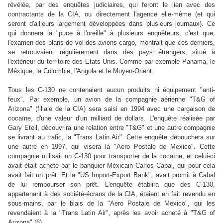
révélée, par des enquêtes judiciaires, qui feront le lien avec des
contractants de la CIA, ou directement l'agence elle-même (et qui
seront d'ailleurs largement développées dans plusieurs journaux). Ce
qui donnera la "puce à l'oreille" à plusieurs enquêteurs, c'est que,
l'examen des plans de vol des avions-cargo, montrait que ces derniers,
se retrouvaient régulièrement dans des pays étrangers, situé à
l'extérieur du territoire des Etats-Unis. Comme par exemple Panama, le
Méxique, la Colombie, l'Angola et le Moyen-Orient.
Tous les C-130 ne contenaient aucun produits ni équipement "anti-
feux". Par exemple, un avion de la compagnie aérienne "T&G of
Arizona" (filiale de la CIA) sera saisi en 1994 avec une cargaison de
cocaïne, d'une valeur d'un milliard de dollars. L'enquête réalisée par
Gary Eteil, découvrira une relation entre "T&G" et une autre compagnie
se livrant au trafic, la "Trans Latin Air". Cette enquête débouchera sur
une autre en 1997, qui visera la "Aero Postale de Mexico". Cette
compagnie utilisait un C-130 pour transporter de la cocaïne, et celui-ci
avait était acheté par le banquier Méxicain Carlos Cabal, qui pour cela
avait fait un prêt. Et la "US Import-Export Bank", avait promit à Cabal
de lui rembourser son prêt. L'enquête établira que des C-130,
appartenant à des société-écrans de la CIA, étaient en fait revendu en
sous-mains, par le biais de la "Aero Postale de Mexico", qui les
revendaient à la "Trans Latin Air", après les avoir acheté à "T&G of
Arizona".(6)