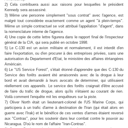
2) Cela contribuera aussi aux raisons pour lesquelles le président
Kennedy sera assassiné.
3) Même une personne simplement "sous contrat" avec l'agence, est
malgré tout considérée exactement comme un agent "à plein-temps".
Même un simple contractuel se voit attribué l'appélation "d'agent", dans
la nomenclature interne de l'agence.
4) Une copie de cette lettre figurera dans le rapport final de l'inspecteur
général de la CIA, qui sera publié en octobre 1998.
5) Le C-130 est un avion militaire et normalement, il est interdit d'en
faire l'exportation, ou d'en procurer à des entreprises privées, sans une
autorisation du Departement d'Etat, le ministère des affaires étrtangères
Américain.
6) Le "US Service Forest", s'était étonné d'apprendre que des C-130 du
Service des forêts avaient été arraisonnés avec de la drogue à leur
bord et avait demandé à leurs avocats de determiner, qui utilisaient
réellement ces appareils. Le service des forêts craignait d'être accusé
de faire du trafic de drogue, alors qu'ils n'étaient au courant de rien.
Voilà comment l'enquête mit les enquêteurs sur la piste.
7) Oliver North était un lieutenant-colonel de l'US Marine Corps, qui
participera à un trafic d'arme à destination de l'Iran (qui était alors en
guerre avec l'Irak) et le bénéfice de ces ventes d'armes étaient reversé
aux "Contras", pour les soutenir dans leur combat contre le pouvoir au
Nicaragua. D'où le nom de l'affaire "Iran-Contras".