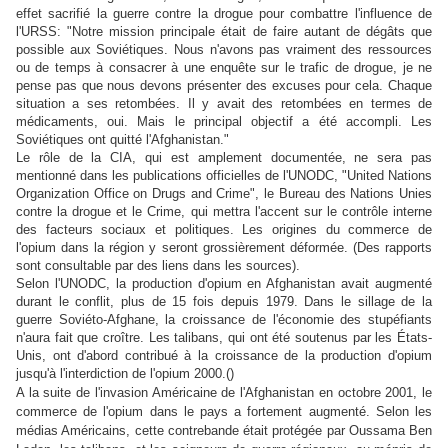
effet sacrifié la guerre contre la drogue pour combattre l'influence de
l'URSS: "Notre mission principale était de faire autant de dégâts que
possible aux Soviétiques. Nous n'avons pas vraiment des ressources
ou de temps à consacrer à une enquête sur le trafic de drogue, je ne
pense pas que nous devons présenter des excuses pour cela. Chaque
situation a ses retombées. Il y avait des retombées en termes de
médicaments, oui. Mais le principal objectif a été accompli. Les
Soviétiques ont quitté l'Afghanistan."
Le rôle de la CIA, qui est amplement documentée, ne sera pas
mentionné dans les publications officielles de l'UNODC, "United Nations
Organization Office on Drugs and Crime", le Bureau des Nations Unies
contre la drogue et le Crime, qui mettra l'accent sur le contrôle interne
des facteurs sociaux et politiques. Les origines du commerce de
l'opium dans la région y seront grossièrement déformée. (Des rapports
sont consultable par des liens dans les sources).
Selon l'UNODC, la production d'opium en Afghanistan avait augmenté
durant le conflit, plus de 15 fois depuis 1979. Dans le sillage de la
guerre Soviéto-Afghane, la croissance de l'économie des stupéfiants
n'aura fait que croître. Les talibans, qui ont été soutenus par les États-
Unis, ont d'abord contribué à la croissance de la production d'opium
jusqu'à l'interdiction de l'opium 2000.()
A la suite de l'invasion Américaine de l'Afghanistan en octobre 2001, le
commerce de l'opium dans le pays a fortement augmenté. Selon les
médias Américains, cette contrebande était protégée par Oussama Ben