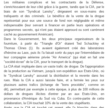
Les militaires complices et les contractants de la Défense,
s'enrichissaient de leur côté grâce à la guerre, tandis que la CIA, par le
biais de son "Syndicat Lansky", dirigeaient en sous-mains des
trafiquants et des criminels. Le bénéfice de la vente de la drogue
représentait pour eux une source de fond non négligeable et même
indispensable (leur servant à financer en partie leurs opérations et
programmes secrets, qui n'ont pas étaient approuvé ou sont carrément
caché au gouvernement Américain).
Dans le Gouvernement, les deux principaux organisateurs de la
fourniture, à partir du "Triangle d'Or" étaient Ted Schackley et
Thomas Clines (1). Ils avaient également créé des laboratoires
d'héroïne au Laos, puis ils l'a faisait sortir du pays par l'intermédiaire de
leur compagnie aérienne privée "Air America" (qui était en fait une
"société-écran" de la CIA, pour le transport de la drogue).
La CIA était impliquée dans un vaste trafic de drogue. De l'appropriation
de la production au Vietnam, jusqu'à son expédition aux Etats-Unis, où
le "Syndicat Lansky" assurait la distribution et la revente dans les
rues.
Mais la CIA a aussi laissée faire, et a fermée les yeux sur
plusieurs autres trafics (échange de "bons procédés", comme on
dit),
permettant par exemple à cette époque, à plus de 100 millions de
dollars de drogues illicites d'entrer par an aux Etats-Unis, en
provenance d'Amérique du Sud via Cuba. En contre-partie de cette
collaboration, la CIA touchait 10% de la vente des stupéfiants.
Après que la CIA ait touché cet argent, elle l'a blanchis dans des