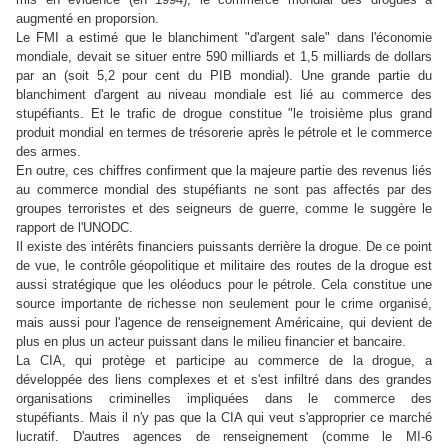
augmenté en proporsion.
Le FMI a estimé que le blanchiment "d'argent sale" dans l'économie
mondiale, devait se situer entre 590 milliards et 1,5 milliards de dollars
par an (soit 5,2 pour cent du PIB mondial). Une grande partie du
blanchiment d'argent au niveau mondiale est lié au commerce des
stupéfiants. Et l
e trafic de drogue constitue "le troisième plus grand
produit mondial en termes de trésorerie après le pétrole et le commerce
des armes.
En outre, ces chiffres confirment que la majeure partie des revenus liés
au commerce mondial des stupéfiants ne sont pas affectés par des
groupes terroristes et des seigneurs de guerre, comme le suggère le
rapport de l'UNODC.
Il existe des intérêts financiers puissants derrière la drogue. De ce point
de vue, le contrôle géopolitique et militaire des routes de la drogue est
aussi stratégique que les oléoducs pour le pétrole.
Cela constitue une
source importante de richesse non seulement pour le crime organisé,
mais aussi pour l'agence de renseignement Américaine, qui devient de
plus en plus un acteur puissant dans le milieu financier et bancaire.
La CIA, qui protège et participe au commerce de la drogue, a
développée des liens complexes et et s'est infiltré dans des grandes
organisations criminelles impliquées dans le commerce des
stupéfiants.
Mais il n'y pas que la CIA qui veut s'approprier ce marché
lucratif. D'autres agences de renseignement (comme le MI-6