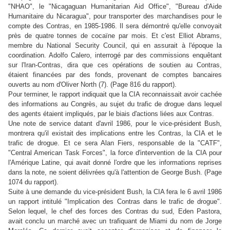
"NHAO", le "Nicagaguan Humanitarian Aid Office", "Bureau d'Aide
Humanitaire du Nicaragua", pour transporter des marchandises pour le
compte des Contras, en 1985-1986. Il sera démontré qu'elle convoyait
près de quatre tonnes de cocaïne par mois. Et c'est Elliot Abrams,
membre du National Security Council, qui en assurait à l'époque la
coordination. Adolfo Calero, interrogé par des commissions enquêtant
sur l'Iran-Contras, dira que ces opérations de soutien au Contras,
étaient financées par des fonds, provenant de comptes bancaires
ouverts au nom d'Oliver North (7). (Page 816 du rapport).
Pour terminer, le rapport indiquait que la CIA reconnaissait avoir cachée
des informations au Congrès, au sujet du trafic de drogue dans lequel
des agents étaient impliqués, par le biais d'actions liées aux Contras.
Une note de service datant d'avril 1986, pour le vice-président Bush,
montrera qu'il existait des implications entre les Contras, la CIA et le
trafic de drogue. Et ce sera Alan Fiers, responsable de la "CATF",
"Central American Task Forces", la force d'intervention de la CIA pour
l'Amérique Latine, qui avait donné l'ordre que les informations reprises
dans la note, ne soient délivrées qu'à l'attention de George Bush. (Page
1074 du rapport).
Suite à une demande du vice-président Bush, la CIA fera le 6 avril 1986
un rapport intitulé "Implication des Contras dans le trafic de drogue".
Selon lequel, le chef des forces des Contras du sud, Eden Pastora,
avait conclu un marché avec un trafiquant de Miami du nom de Jorge