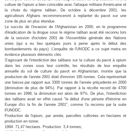
culture de l'opium a bien coïncidée avec l'attaque militaire Américaine et
la chute du régime taliban. De octobre à décembre 2001, les
agriculteurs Afghans recommenceront à replanter du pavot sur une
zone de plus en plus étendue.
Le succès de l'invasion de l'Afghanistan en 2000, en le programme
d'éradication de la drogue sous le régime taliban avait été reconnu lors
de la session d'octobre 2001 de l'Assemblée générale des Nations
unies (qui a eu lieu quelques jours à peine après le début des
bombardements du pays). L'enquête de l'UNODC a ce sujet metra en
évidence plusieurs éléments clés.
S'agissant de l'interdiction des talibans sur la culture du pavot à opium
dans les zones sous leur contrôle, les résultats de leur enquête
annuelle du sol de culture du pavot en Afghanistan, montre que la
production de l'année 2001 était d'environ 185 tonnes. Cela représentait
une baisse par rapport aux 3300 tonnes de l'année préçedente en 2000
(diminution de plus de 94%). Par rapport à la récolte record de 4700
tonnes en 1998, la diminution est alors de 97%. De plus, l
'interdiction
des talibans avait en effet causé "le début d'une pénurie d'héroïne en
Europe d'ici la fin de l'année 2001", comme l'a reconnu par la suite
ll'UNODC.
Production de l'opium, par année, parcelles cultivées en hectares et
production en tonne:
1994: 71,47 hectares. Production: 3,4 tonnes;