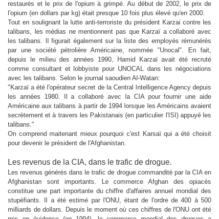
restaurés et le prix de l'opium à grimpé. Au début de 2002, le prix de
l'opium (en dollars par kg) était presque 10 fois plus élevé qu'en 2000.
Tout en soulignant la lutte anti-terroriste du président Karzai contre les
talibans, les médias ne mentionnent pas que Karzaï a collaboré avec
les talibans. Il figurait également sur la liste des employés rémunérés
par une société pétrolière Américaine, nommée "Unocal". En fait,
depuis le milieu des années 1990, Hamid Karzaï avait été recruté
comme consultant et lobbyiste pour UNOCAL dans les négociations
avec les talibans. Selon le journal saoudien Al-Watan:
"Karzaï a été l'opérateur secret de la Central Intelligence Agency depuis
les années 1980. Il a collaboré avec la CIA pour fournir une aide
Américaine aux talibans à partir de 1994 lorsque les Américains avaient
secrètement et à travers les Pakistanais (en particulier l'ISI) appuyé les
talibans."
On comprend maitenant mieux pourquoi c'est Karsaï qui a été choisit
pour devenir le président de l'Afghanistan.
Les revenus de la CIA, dans le trafic de drogue.
Les revenus générés dans le trafic de drogue commandité par la CIA en
Afghanistan sont importants. Le commerce Afghan des opiacés
constitue une part importante du chiffre d'affaires annuel mondial des
stupéfiants. Il a été estimé par l'ONU, étant de l'ordre de 400 à 500
milliards de dollars. Depuis le moment où ces chiffres de l'ONU ont été
mis en évidence (en 1994), le commerce mondial des drogues a