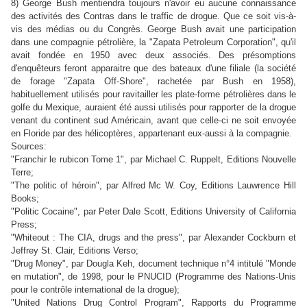
8) George Bush mentiendra toujours n'avoir eu aucune connaissance
des activités des Contras dans le traffic de drogue. Que ce soit vis-à-
vis des médias ou du Congrès. George Bush avait une participation
dans une compagnie pétrolière, la "Zapata Petroleum Corporation",
qu'il
avait fondée en 1950 avec deux associés
. Des présomptions
d'enquêteurs feront apparaitre que des bateaux d'une filiale (la société
de forage "Zapata Off-Shore", rachetée par Bush en 1958),
habituellement utilisés pour ravitailler les plate-forme pétrolières dans le
golfe du Mexique, auraient été aussi utilisés pour rapporter de la drogue
venant du continent sud Américain, avant que celle-ci ne soit envoyée
en Floride par des hélicoptères, appartenant eux-aussi à la compagnie.
Sources:
"Franchir le rubicon Tome 1", par Michael C. Ruppelt, Editions Nouvelle
Terre;
"The politic of héroin", par Alfred Mc W. Coy, Editions Lauwrence Hill
Books;
"Politic Cocaine", par Peter Dale Scott, Editions University of California
Press;
"Whiteout : The CIA, drugs and the press", par
Alexander Cockburn et
Jeffrey St. Clair, Editions Verso;
"Drug Money", par Dougla Keh, document technique n°4 intitulé "Monde
en mutation", de 1998, pour le PNUCID (Programme des Nations-Unis
pour le contrôle international de la drogue);
"United Nations Drug Control Program", Rapports du Programme