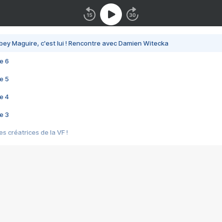
bey Maguire, c'est lui ! Rencontre avec Damien Witecka
e 6
e 5
e 4
e 3
s créatrices de la VF !
e 2
e 1
e Mektoub My Love arrive enfin ! Rencontre avec Shaïn Boumedine et Sal
i : après Toni en famille
elle réalise le bouleversant Dites lui que je l'aime