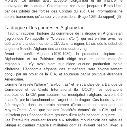
Moralés. Ce dernier avait accepter d'organiser et de financer le
convoyage de la drogue Colombienne par avion jusqu'aux Etats-Unis,
par des pilotes des forces des Contras du sud. Ces informations ne
seront transmises qu'au seul vice-président. (Page 1084 du rapport).(8)
La drogue et les guerres en Afghanistan.
Il faut ici rappeler l'histoire du commerce de la drogue en Afghanistan
(région que l'on appelle le "Croissant d'Or"), qui est en lien avec les
opérations clandestines de la CIA dans la région. Et ce, dès le début de
la guerre Soviéto-Afghane des années quatre-vingt.
Avant le conflit Afghan (1979-1989), la production d'opium en
Afghanistan et au Pakistan était dirigé pour les petits marchés
régionaux. Il n'y avait alors sur place aucune production locale
d'héroïne.
L'économie afghane des stupéfiants sera soigneusement
conçu par un projet de la CIA, et soutenue par la politique étrangère
Américaine.
Comme l'a révélé l'affaire "Iran-Contras" et le scandale de la Banque de
Commerce et de Crédit International (la "BCCI"), les opérations
secrètes de la CIA pour soutenir les moudjahidin afghans avaient été
financés par le blanchiment de l'argent de la drogue. Ces fonds avaient
été recyclés dans un certain nombre d'établissements bancaires au
Moyen-Orient. Ainsi que par des "sociétés écrans" de la CIA, qui les
utilisaient pour financer divers groupes d'insurgés pendant la guerre.
Les Etats-Unis voulaient fournir aux rebelles moudjahidin des missiles
Stinger et d'autres matériels militaires dont ils avaient besoin, avec la