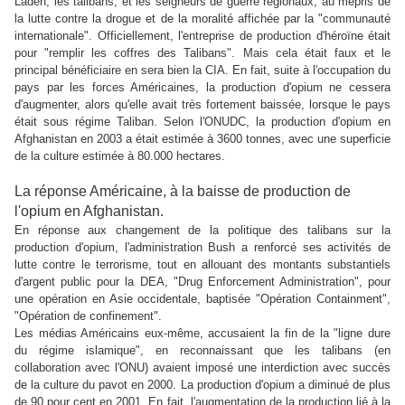
Laden, les talibans, et les seigneurs de guerre régionaux, au mépris de
la lutte contre la drogue et de la moralité affichée par la "communauté
internationale".
Officiellement, l
'entreprise de production d'héroïne était
pour "remplir les coffres des Talibans". Mais cela était faux et le
principal bénéficiaire en sera bien la CIA. En fait, suite à l'occupation du
pays par les forces Américaines, la production d'opium ne cessera
d'augmenter, alors qu'elle avait très fortement baissée, lorsque le pays
était sous régime Taliban.
Selon l'ONUDC, la production d'opium en
Afghanistan en 2003 a était estimée à 3600 tonnes, avec une superficie
de la culture estimée à 80.000 hectares.
La réponse Américaine, à la baisse de production de
l'opium en Afghanistan.
En réponse aux changement de la politique des talibans sur la
production d'opium, l'administration Bush a renforcé ses activités de
lutte contre le terrorisme, tout en allouant des montants substantiels
d'argent public pour la DEA, "Drug Enforcement Administration", pour
une opération en Asie occidentale, baptisée "Opération Containment",
"Opération de confinement".
Les médias Américains eux-même, accusaient la fin de la "ligne dure
du régime islamique", en reconnaissant que les talibans (en
collaboration avec l'ONU) avaient imposé une interdiction avec succès
de la culture du pavot en 2000. La production d'opium a diminué de plus
de 90 pour cent en 2001. En fait, l'augmentation de la production lié à la