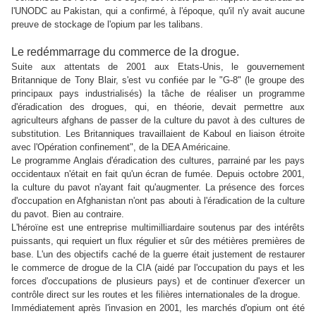
l'UNODC au Pakistan, qui a confirmé, à l'époque, qu'il n'y avait aucune
preuve de stockage de l'opium par les talibans.
Le redémmarrage du commerce de la drogue.
Suite aux attentats de 2001 aux Etats-Unis, le gouvernement
Britannique de Tony Blair, s'est vu confiée par le "G-8" (le groupe des
principaux pays industrialisés) la tâche de réaliser un programme
d'éradication des drogues, qui, en théorie, devait permettre aux
agriculteurs afghans de passer de la culture du pavot à des cultures de
substitution. Les Britanniques travaillaient de Kaboul en liaison étroite
avec l'Opération confinement", de la DEA Américaine.
Le programme Anglais d'éradication des cultures, parrainé par les pays
occidentaux n'était en fait qu'un écran de fumée. Depuis octobre 2001,
la culture du pavot n'ayant fait qu'augmenter. La présence des forces
d'occupation en Afghanistan n'ont pas abouti à l'éradication de la culture
du pavot. Bien au contraire.
L'héroïne est une entreprise multimilliardaire soutenus par des intérêts
puissants, qui requiert un flux régulier et sûr des métières premières de
base. L'un des objectifs caché de la guerre était justement de restaurer
le commerce de drogue de la CIA (aidé par l'occupation du pays et les
forces d'occupations de plusieurs pays) et de continuer d'exercer un
contrôle direct sur les routes et les filières internationales de la drogue.
Immédiatement après l'invasion en 2001, les marchés d'opium ont été