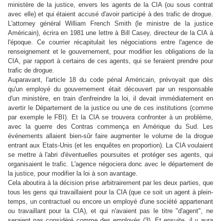
ministère de la justice, envers les agents de la CIA (ou sous contrat
avec elle) et qui étaient accusé d'avoir participé à des trafic de drogue.
L'attorney général William French Smith (le ministre de la justice
Américain), écrira en 1981 une lettre à Bill Casey, directeur de la CIA à
l'époque. Ce courrier récapitulait les négociations entre l'agence de
renseignement et le gouvernement, pour modifier les obligations de la
CIA, par rapport à certains de ces agents, qui se feraient prendre pour
trafic de drogue.
Auparavant, l'article 18 du code pénal Américain, prévoyait que dès
qu'un employé du gouvernement était découvert par un responsable
d'un ministère, en train d'enfreindre la loi, il devait immédiatement en
avertir le Département de la justice ou une de ces institutions (comme
par exemple le FBI). Et la CIA se trouvera confronter à un problème,
avec la guerre des Contras commença en Amérique du Sud. Les
événements allaient bien-sûr faire augmenter le volume de la drogue
entrant aux Etats-Unis (et les enquêtes en proportion). La CIA voulaient
se mettre à l'abri d'éventuelles poursuites et protéger ses agents, qui
organisaient le trafic. L'agence négociera donc avec le département de
la justice, pour modifier la loi à son avantage.
Cela aboutira à la décision prise arbitrairement par les deux parties, que
tous les gens qui travaillaient pour la CIA (que ce soit un agent à plein-
temps, un contractuel ou encore un employé d'une société appartenant
ou travaillant pour la CIA), et qui n'avaient pas le titre "d'agent", ne
seraient pas considéré comme des employés (3). Et ensuite, il y aura