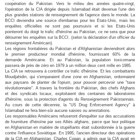
coopération du Pakistan. Vers le milieu des années quatre-vingt,
l'opération de la CIA dirigée depuis Islamabad était devenue l'une des
plus grandes stations de renseignement de l'agence dans le monde. La
BCCI deviendra une source d'embarras pour les Etats-Unis, mais les
enquêtes officielles ne sont pas poursuivis et si les Etats-Unis
pointeront du doigt le trafic d'héroïne au Pakistan, ce ne sera que pour
détourner les enquêtes sur la BCCI. (selon la déclaration d'un officier du
renseignement Américain).
Les régions frontalières du Pakistan et d'Afghanistan deviendront alors
le premier producteur mondial d'héroïne, fournissant 60% de la
demande Américaine. Et au Pakistan, la population toxicomane
passera de près de zéro en 1979 à un million deux cent mille en 1985.
La CIA se retrouvera à contrôler ce trafic d'héroïne. Et les combattants
Moudjahidin, qui s'emparaient d'une zone en Afghanistan, ordonnaient
aux paysans de planter de l'opium, pour pouvoir percevoir une "taxe
révolutionnaire". A travers la frontière du Pakistan, des chefs Afghans
et des syndicats locaux, exploitaient des centaines de laboratoires
d'héroïne,
sous la protection d'agents du Renseignement Pakistannais
.
Au cours de cette décennie, la "US Drug Enforcement Agency" à
Islamabad ne fera bien-sûr aucune saisies ou arrestations.
Les responsables Américains refuseront d'enquêter sur des accusations
de fourniture d'héroïne par ses Alliés afghans, parce que leur politique
en Afghanistan en matière de stupéfiants était subordonnée à la guerre
contre l'influence Soviétique. En 1995, l'ancien directeur des opérations
de la CIA en Afghanistan, Charles Cogan, a admis que la CIA avait en