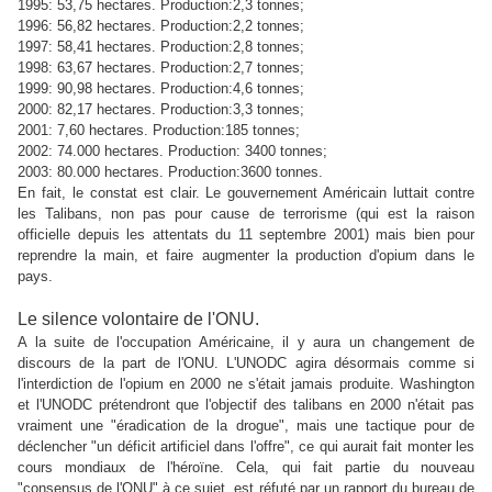
1995: 53,75
hectares. Production:
2,3
tonnes;
1996: 56,82
hectares. Production:
2,2
tonnes;
1997: 58,41
hectares. Production:
2,8
tonnes;
1998: 63,67
hectares. Production:
2,7
tonnes;
1999: 90,98
hectares. Production:
4,6
tonnes;
2000: 82,17
hectares. Production:
3,3
tonnes;
2001: 7,60
hectares. Production:
185
tonnes;
2002: 74.000
hectares. Production:
3400
tonnes;
2003: 80.000
hectares. Production:
3600
tonnes.
En fait, le constat est clair. Le gouvernement Américain luttait contre
les Talibans, non pas pour cause de terrorisme (qui est la raison
officielle depuis les attentats du 11 septembre 2001) mais bien pour
reprendre la main, et faire augmenter la production d'opium dans le
pays.
Le silence volontaire de l'ONU.
A la suite de l'occupation Américaine, il y aura un changement de
discours de la part de l'ONU. L'UNODC agira désormais comme si
l'interdiction de l'opium en 2000 ne s'était jamais produite.
Washington
et l'UNODC prétendront que l'objectif des talibans en 2000 n'était pas
vraiment une "éradication de la drogue", mais une tactique pour de
déclencher "un déficit artificiel dans l'offre", ce qui aurait fait monter les
cours mondiaux de l'héroïne. Cela, qui fait partie du
nouveau
"consensus de l'ONU" à ce sujet, est réfuté par un rapport du bureau de