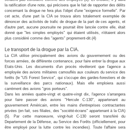
la ratification d'une note, qui précisera que le fait de rapporter des délits
concernant la drogue ne fera plus l'objet d'une "exigence formelle". Par
cet acte, d'une part la CIA se trouva alors totalement exemptée de
dénoncer des activités de trafic de drogue de la part de ces agents, et
d'autre part, aucune poursuite ne pourrait être lancée contre elle, était
donné que "les simples employés" qui étaient utilisés, n'étaient alors
plus considéré comme des "agents" proprement-dit.(4)
Le transport de la drogue par la CIA.
La CIA utilise principalement des avions du gouvernement ou des
forces armées, de différente contenance, pour faire entrer la drogue aux
Etats-Unis. Les documents d'un procès révéleront que l'agence a
employée des avions militaires camouflés aux couleurs du service des
forêts (le "US Forest Service", qui s'occupe des gardes-forestiers et de
la surveillance des parcs nationaux). Mais elle emploiera aussi
carrément des avions "gros porteurs".
Dans les années quatre-vingt et quatre-vingt dix, l'agence s'arrangera
pour faire passer des avions "Hercule C-130", appartenant au
gouvernement Américain, entre les mains d'entreprises contractantes
privées (en fait, ses filiales, des "société-écrans" appartenant à la CIA)
(5). Par cette manoeuvre, vingt-huit C-130 seront transféré du
Departement de la Défense, au Service des Forêts (officiellement, pour
être employé pour la lutte contre les incendies). Toute l'affaire sera