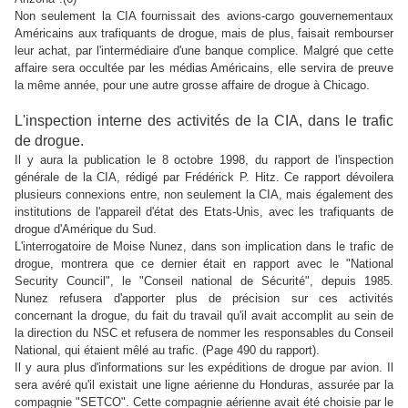
Non seulement la CIA fournissait des avions-cargo gouvernementaux
Américains aux trafiquants de drogue, mais de plus, faisait rembourser
leur achat, par l'intermédiaire d'une banque complice. Malgré que cette
affaire sera occultée par les médias Américains, elle servira de preuve
la même année, pour une autre grosse affaire de drogue à Chicago.
L'inspection interne des activités de la CIA, dans le trafic
de drogue.
Il y aura la publication le 8 octobre 1998, du rapport de l'inspection
générale de la CIA, rédigé par Frédérick P. Hitz. Ce rapport dévoilera
plusieurs connexions entre, non seulement la CIA, mais également des
institutions de l'appareil d'état des Etats-Unis, avec les trafiquants de
drogue d'Amérique du Sud.
L'interrogatoire de Moise Nunez, dans son implication dans le trafic de
drogue, montrera que ce dernier était en rapport avec le "National
Security Council", le "Conseil national de Sécurité", depuis 1985.
Nunez refusera d'apporter plus de précision sur ces activités
concernant la drogue, du fait du travail qu'il avait accomplit au sein de
la direction du NSC et refusera de nommer les responsables du Conseil
National, qui étaient mêlé au trafic. (Page 490 du rapport).
Il y aura plus d'informations sur les expéditions de drogue par avion. Il
sera avéré qu'il existait une ligne aérienne du Honduras, assurée par la
compagnie "SETCO". Cette compagnie aérienne avait été choisie par le