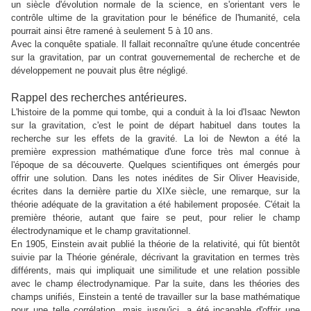
un siècle d'évolution normale de la science, en s'orientant vers le
contrôle ultime de la gravitation pour le bénéfice de l'humanité, cela
pourrait ainsi être ramené à seulement 5 à 10 ans.
Avec la
conquêt
e spatiale. Il fallait reconnaître qu'une étude concentrée
sur la gravitation, par un contrat gouvernemental de recherche et de
développement ne pouvait plus être négligé.
Rappel des recherches antérieures.
L'histoire de la pomme qui tombe, qui a conduit à la loi d'Isaac Newton
sur la gravitation, c
'est le point de départ habituel dans toutes la
recherche sur les effets de la gravité. La loi de Newton a été la
première expression mathématique d'une force très mal connue à
l'époque de sa découverte.
Q
uelques scientifiques ont émergés pour
offrir une solution. Dans les notes inédites de Sir Oliver Heaviside,
écrites dans la dernière partie du XIXe siècle, une remarque, sur la
théorie adéquate de la gravitation a été habilement proposée. C'était la
première théorie, autant que faire se peut, pour relier le champ
électrodynamique et le champ gravitationnel.
En 1905, Einstein avait publié la théorie de la relativité, qui fût bientôt
suivie par la Théorie générale, décrivant la gravitation en termes très
différents, mais qui impliquait une similitude et une relation possible
avec le champ électrodynamique. Par la suite, dans les théories des
champs unifiés, Einstein a tenté de travailler sur la base mathématique
pour une telle corrélation, mais jusqu'ici, a été incapable d'offrir une