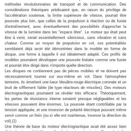
méthodes révolutionnaires de transport et de communication. Des
considérations théoriques prédisaient que, en raison du privilège de
l'accélération soutenue, la limite supérieure de vitesse, pourrait être
poussée plus loin, que celles de la propulsion à réaction ou de fusée
d'entraînement, avec éventuellement des possibilités d'approcher la
vitesse de la lumière dans les "espace libre". Le moteur qui était peut
être à venir, serait essentiellement silencieux, sans vibration et sans
chaleur. Comme un moyen de propulsion en vol, ses potentialités
semblaient déjà avoir été démontrées dans le modèle en forme de
disque, une forme à laquelle il est idéalement adapté. Ces profils de
modèles pourraient développer une poussée linéaire comme une fusée
et pourrait être dirigé dans n'importe quelle direction.
Les disques ne contiennent pas de pièces mobiles et ne doivent pas
nécessairement tourner sur eux-même en vol. Dans l'atmosphére
terrestre, ils émettent une lueur bleuâtre-rouge électrique coronale et un
bruit de sifflement faible (de type réacteurs de missiles). Des moteurs
électrogravitiques pourraient se révéler très efficace. Théoriquement,
les pertes de résistance interne seraient presque négligeables et les
vitesses pouvaient être énormes. La poussée étant contrôlable par la
tension appliquée, et une inversion de polarité électrique pouvant même
servir comme un frein (ou si elle est maintenue, inverser la direction du
vol).(1)
Une théorie de base du moteur électrogravitique avait été assez bien