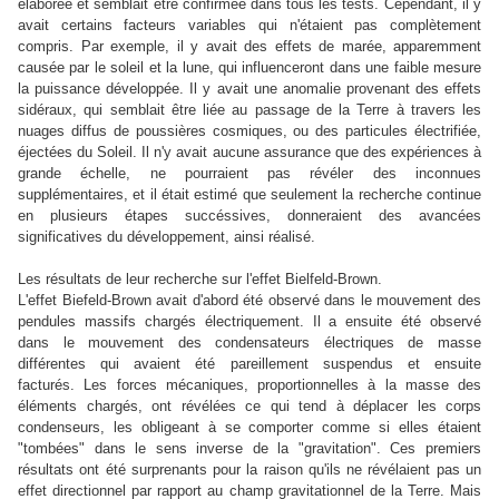
élaborée et semblait être confirmée dans tous les tests. Cependant, il y
avait certains facteurs variables qui n'étaient pas complètement
compris. Par exemple, il y avait des effets de marée, apparemment
causée par le soleil et la lune, qui influenceront dans une faible mesure
la puissance développée. Il y avait une anomalie provenant des effets
sidéraux, qui semblait être liée au passage de la Terre à travers les
nuages ​​diffus de poussières cosmiques, ou des particules électrifiée,
éjectées du Soleil. Il n'y avait aucune assurance que des expériences à
grande échelle, ne pourraient pas révéler des inconnues
supplémentaires, et il était estimé que seulement la recherche continue
en plusieurs étapes succéssives, donneraient des avancées
significatives du développement, ainsi réalisé.
Les résultats de leur recherche sur l'effet Bielfeld-Brown.
L'effet Biefeld-Brown avait d'abord été observé dans le mouvement des
pendules massifs chargés électriquement. Il a ensuite été observé
dans le mouvement des condensateurs électriques de masse
différentes qui avaient été pareillement suspendus et ensuite
facturés. Les forces mécaniques, proportionnelles à la masse des
éléments chargés, ont révélées ce qui tend à déplacer les corps
condenseurs, les obligeant à se comporter comme si elles étaient
"tombées" dans le sens inverse de la "gravitation". Ces premiers
résultats ont été surprenants pour la raison qu'ils ne révélaient pas un
effet directionnel par rapport au champ gravitationnel de la Terre. Mais