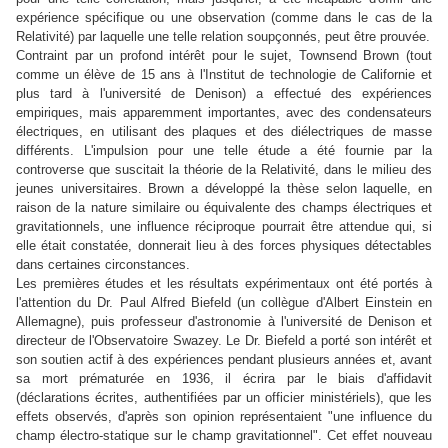
expérience spécifique ou une observation (comme dans le cas de la
Relativité) par laquelle une telle relation soupçonnés, peut être prouvée.
Contraint par un profond intérêt pour le sujet, Townsend Brown (tout
comme un élève de 15 ans à l'Institut de technologie de Californie et
plus tard à l'université de Denison) a effectué des expériences
empiriques, mais apparemment importantes, avec des condensateurs
électriques, en utilisant des plaques et des diélectriques de masse
différents. L'impulsion pour une telle étude a été fournie par la
controverse que suscitait la théorie de la Relativité, dans le milieu des
jeunes universitaires. Brown a développé la thèse selon laquelle, en
raison de la nature similaire ou équivalente des champs électriques et
gravitationnels, une influence réciproque pourrait être attendue qui, si
elle était constatée, donnerait lieu à des forces physiques détectables
dans certaines circonstances.
Les premières études et les résultats expérimentaux ont été portés à
l'attention du Dr. Paul Alfred Biefeld (un collègue d'Albert Einstein en
Allemagne), puis professeur d'astronomie à l'université de Denison et
directeur de l'Observatoire Swazey. Le Dr. Biefeld a porté son intérêt et
son soutien actif à des expériences pendant plusieurs années et, avant
sa mort prématurée en 1936, il écrira par le biais d'affidavit
(déclarations écrites, authentifiées par un officier ministériels), que les
effets observés, d'après son opinion représentaient "une influence du
champ électro-statique sur le champ gravitationnel". Cet effet nouveau