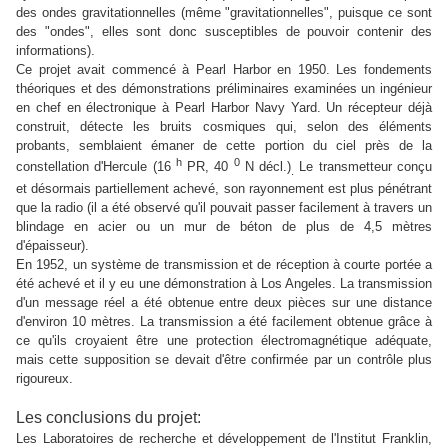
des ondes gravitationnelles (même "gravitationnelles", puisque ce sont
des "ondes", elles sont donc susceptibles de pouvoir contenir des
informations).
Ce projet avait commencé à Pearl Harbor en 1950. Les fondements
théoriques et des démonstrations préliminaires examinées un ingénieur
en chef en électronique à Pearl Harbor Navy Yard. Un récepteur déjà
construit, détecte les bruits cosmiques qui, selon des éléments
probants, semblaient émaner de cette portion du ciel près de la
h
0
constellation d'Hercule (16
PR, 40
N décl.)
Le transmetteur conçu
.
et désormais partiellement achevé, son rayonnement est plus pénétrant
que la radio (il a été observé qu'il pouvait passer facilement à travers un
blindage en acier ou un mur de béton de plus de 4,5 mètres
d'épaisseur).
En 1952, un système de transmission et de réception à courte portée a
été achevé et il y eu une démonstration à Los Angeles. La transmission
d'un message réel a été obtenue entre deux pièces sur une distance
d'environ 10 mètres.
La transmission a été facilement obtenue grâce à
ce qu'ils croyaient être une protection électromagnétique adéquate,
mais cette supposition se devait d'être confirmée par un contrôle plus
rigoureux.
Les conclusions du projet:
Les Laboratoires de recherche et développement de l'Institut Franklin,