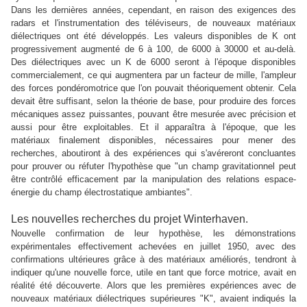
Dans les dernières années, cependant, en raison des exigences des
radars et l'instrumentation des téléviseurs, de nouveaux matériaux
diélectriques ont été développés. Les valeurs disponibles de K ont
progressivement augmenté de 6 à 100, de 6000 à 30000 et au-delà.
Des diélectriques avec un K de 6000 seront à l'époque disponibles
commercialement, ce qui augmentera par un facteur de mille, l'ampleur
des forces pondéromotrice que l'on pouvait théoriquement obtenir. Cela
devait être suffisant, selon la théorie de base,
pour produire des forces
mécaniques assez puissantes, pouvant être mesurée avec précision et
aussi pour être exploitables. Et il apparaîtra à l'époque, que les
matériaux finalement disponibles, nécessaires pour mener des
recherches, aboutiront à des expériences qui s'avéreront concluantes
pour prouver ou réfuter l'hypothèse que "un champ gravitationnel peut
être contrôlé efficacement par la manipulation des relations espace-
énergie du champ électrostatique ambiantes".
Les nouvelles recherches du projet Winterhaven.
Nouvelle confirmation de leur hypothèse, les démonstrations
expérimentales effectivement achevées en juillet 1950, avec des
confirmations ultérieures grâce à des matériaux améliorés, tendront à
indiquer qu'une nouvelle force, utile en tant que force motrice, avait en
réalité été découverte. Alors que les premières expériences avec de
nouveaux matériaux diélectriques supérieures "K", avaient indiqués la