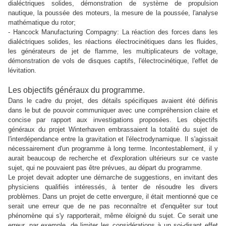
dialéctriques solides, démonstration de système de propulsion
nautique,
la poussée des moteurs, la mesure de la poussée, l'
analyse
mathématique du rotor;
- Hancock Manufacturing Compagny:
La réaction des forces dans les
dialéctriques solides, les réactions électrocinétiques dans les fluides,
les générateurs de jet de flamme, les multiplicateurs de voltage,
démonstration de vols de disques captifs, l'électrocinétique, l'effet de
lévitation.
Les objectifs généraux du programme.
Dans le cadre du projet, des détails spécifiques avaient été définis
dans le but de pouvoir communiquer avec une compréhension claire et
concise par rapport aux investigations proposées. Les objectifs
généraux du projet Winterhaven embrassaient la totalité du sujet de
l'interdépendance entre la gravitation et l'électrodynamique. Il s'agissait
nécessairement d'un programme à long terme. Incontestablement, il y
aurait beaucoup de recherche et d'exploration ultérieurs sur ce vaste
sujet, qui ne pouvaient pas être prévues, au départ du programme.
Le projet devait adopter une démarche de suggestions, en invitant des
physiciens qualifiés intéressés, à tenter de résoudre les divers
problèmes. Dans un projet de cette envergure, il était mentionné que ce
serait une erreur que de ne pas reconnaître et d'enquêter sur tout
phénomène qui s'y rapporterait, même éloigné du sujet. Ce serait une
erreur, par exemple, de limiter les considérations à un soi-disant effet