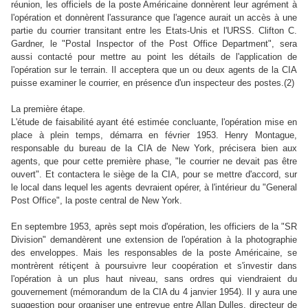
réunion, les officiels de la poste Américaine donnèrent leur agrément à
l'opération et donnèrent l'assurance que l'agence aurait un accès à une
partie du courrier transitant entre les Etats-Unis et l'URSS. Clifton C.
Gardner, le "Postal Inspector of the Post Office Department", sera
aussi contacté pour mettre au point les détails de l'application de
l'opération sur le terrain. Il acceptera que un ou deux agents de la CIA
puisse examiner le courrier, en présence d'un inspecteur des postes.(2)
La première étape.
L'étude de faisabilité ayant été estimée concluante, l'opération mise en
place à plein temps, démarra en février 1953. Henry Montague,
responsable du bureau de la CIA de New York, précisera bien aux
agents, que pour cette première phase, "le courrier ne devait pas être
ouvert". Et contactera le siège de la CIA, pour se mettre d'accord, sur
le local dans lequel les agents devraient opérer, à l'intérieur du "General
Post Office", la poste central de New York.
En septembre 1953, après sept mois d'opération, les officiers de la "SR
Division" demandèrent une extension de l'opération à la photographie
des enveloppes. Mais
les responsables de la poste Américaine, se
montrèrent rétiçent à poursuivre leur coopération et s'investir dans
l'opération à un plus haut niveau, sans ordres qui viendraient du
gouvernement (mémorandum de la CIA du 4 janvier 1954). Il y aura une
suggestion pour organiser
une entrevue entre Allan Dulles, directeur de