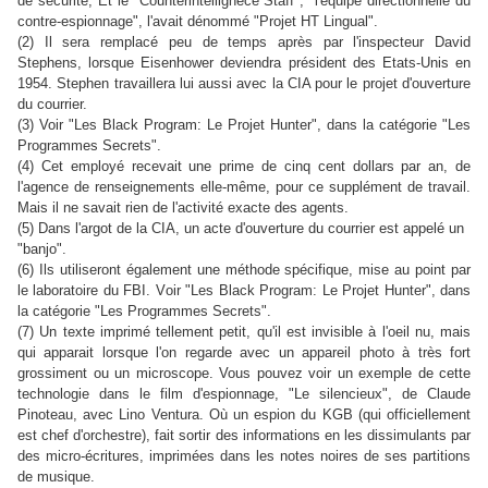
de sécurité; Et le "Counterintellignece Staff", "l'équipe directionnelle du
contre-espionnage", l'avait dénommé "Projet HT Lingual".
(2) Il sera remplacé peu de temps après par l'inspecteur David
Stephens, lorsque Eisenhower deviendra président des Etats-Unis en
1954. Stephen travaillera lui aussi avec la CIA pour le projet d'ouverture
du courrier.
(3) Voir "Les Black Program: Le Projet Hunter", dans la catégorie "Les
Programmes Secrets".
(4) Cet employé recevait une prime de cinq cent dollars par an, de
l'agence de renseignements elle-même, pour ce supplément de travail.
Mais il ne savait rien de l'activité exacte des agents.
(5) Dans l'argot de la CIA, un acte d'ouverture du courrier est appelé un
"banjo".
(6) Ils utiliseront également une méthode spécifique, mise au point par
le laboratoire du FBI. V
oir "Les Black Program: Le Projet Hunter", dans
la catégorie "Les Programmes Secrets".
(7) Un texte imprimé tellement petit, qu'il est invisible à l'oeil nu, mais
qui apparait lorsque l'on regarde avec un appareil photo à très fort
grossiment ou un microscope. Vous pouvez voir un exemple de cette
technologie dans le film d'espionnage, "Le silencieux", de Claude
Pinoteau, avec Lino Ventura. Où un espion du KGB (qui officiellement
est chef d'orchestre), fait sortir des informations en les dissimulants par
des micro-écritures, imprimées dans les notes noires de ses partitions
de musique.