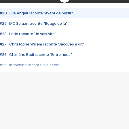
#30 : Eve Angeli raconte "Avant de partir"
#29 : MC Solaar raconte "Bouge de là"
28 : Lorie raconte "Je vais vite"
#27 : Christophe Willem raconte "Jacques a dit"
#26 : Chimène Badi raconte "Entre nous"
#25 : Indochine raconte "3e sexe"
#24 : Zaho raconte "C'est chelou"
#23 : Patrick Bruel raconte "Au café des délices"
#22 : Kyo raconte "Le chemin"
#21 : Nolwenn Leroy raconte "Cassé"
#20 : Patrick Hernandez raconte "Born to be alive"
#19 : Lorie raconte "Près de moi"