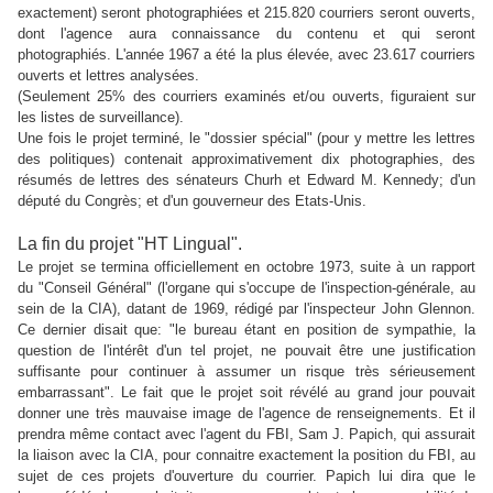
exactement) seront photographiées et 215.820 courriers seront ouverts,
dont l'agence aura connaissance du contenu et qui seront
photographiés. L'année 1967 a été la plus élevée, avec 23.617 courriers
ouverts et lettres analysées.
(Seulement 25% des courriers examinés et/ou ouverts, figuraient sur
les listes de surveillance).
Une fois le projet terminé, le "dossier spécial" (pour y mettre les lettres
des politiques) contenait approximativement dix photographies, des
résumés de lettres des sénateurs Churh et Edward M. Kennedy; d'un
député du Congrès; et d'un gouverneur des Etats-Unis.
La fin du projet "HT Lingual".
Le projet se termina officiellement en octobre 1973, suite à un rapport
du "Conseil Général" (l'organe qui s'occupe de
l'inspection-générale, au
sein de la CIA), datant de 1969, rédigé par l'inspecteur John Glennon.
Ce dernier disait que: "le bureau étant en position de sympathie, la
question de l'intérêt d'un tel projet, ne pouvait être une justification
suffisante pour continuer à assumer un risque très sérieusement
embarrassant". Le fait que le projet soit révélé au grand jour pouvait
donner une très mauvaise image de l'agence de renseignements.
Et il
prendra même contact avec l'agent du FBI, Sam J. Papich, qui assurait
la liaison avec la CIA, pour connaitre exactement la position du FBI, au
sujet de ces projets d'ouverture du courrier. Papich lui dira que le