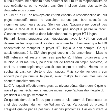
bureau fédéral ne souhaitait pas assumer seul toute la responsabilité de
ces opérations, et ne voulait pas être impliqué dans des activités
d'ouverture du courrier.
La CIA et le FBI se renvoyaient en fait chacun la responsabilité de leur
projet respectif, mais ne voulaient surtout pas être accusés ou
incriminés pour leurs actes. Glennon dira: "L'agence ne voulait pas
perdre la face et le Bureau ne voulait pas non-plus perdre la face".
Glennon recommandera donc l'abandon total du projet HT Lingual.
Richard Helms, engagera des négociations avec le FBI, en voulant
déterminer les responsabilités de chacun (en fait, il éspérait que le FBI
accepterait de récupérer le projet HT Lingual à son compte. Ce qui
aurait débarassé la CIA d'un projet devenu très encombrant. Mais le
FBI refusera et restera sur ses positions). Helms organisera une
réunion le 19 mai 1971, pour discuter de l'avenir du projet. Angleton, le
chef du contre-espionnage voulait que le projet continu. Helms ne le
souhaitait pas, compte-tenu des risques. Mais ce dernier donna son
accord pour poursuivre le projet, avec malgré tout des mesures de
sécurité supplémentaires.
La CIA risquait effectivement gros, au niveau pénal, étant donné qu'elle
n'avait jamais réclamée, et encore moins reçue l'autorisation légale du
président ou du gouvernement.
Ce qui décidera de la fin du projet sera un ultimatum de l'inspecteur en
chef des postes, du nom de William Cotter. Participant du projet, il
craignait que de par sa position, il ait des problèmes. Car
en ouvrant le