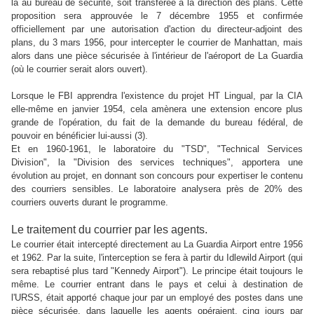
là au bureau de sécurité, soit transférée à la direction des plans. Cette
proposition sera approuvée le 7 décembre 1955 et confirmée
officiellement par une autorisation d'action du directeur-adjoint des
plans, du 3 mars 1956, pour intercepter le courrier de Manhattan, mais
alors dans une pièce sécurisée à l'intérieur de l'aéroport de La Guardia
(où le courrier serait alors ouvert).
Lorsque le FBI apprendra l'existence du projet HT Lingual, par la CIA
elle-même en janvier 1954, cela amènera une extension encore plus
grande de l'opération, du fait de la demande du bureau fédéral, de
pouvoir en bénéficier lui-aussi (3).
Et en 1960-1961, le laboratoire du "TSD", "Technical Services
Division", la "Division des services techniques", apportera une
évolution au projet, en donnant son concours pour expertiser le contenu
des courriers sensibles. Le laboratoire analysera près de 20% des
courriers ouverts durant le programme.
Le traitement du courrier par les agents.
Le courrier était intercepté directement au La Guardia Airport entre 1956
et 1962. Par la suite, l'interception se fera à partir du Idlewild Airport (qui
sera rebaptisé plus tard "Kennedy Airport"). Le principe était toujours le
même. Le courrier entrant dans le pays et celui à destination de
l'URSS, était apporté chaque jour par un employé des postes dans une
pièce sécurisée, dans laquelle les agents opéraient, cinq jours par