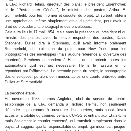
la CIA; Richard Helms, directeur des plans; le président
Eisenhower;
et
le "Postemaster Général", le ministre des postes, Arthur E.
Summerfield, pour les informer et discuter du projet. Et surtout, obtenir
une approbation, même simplement orale du président, pour avoir le
droit de procéder à la photographie des enveloppes.
Cela aura lieu le 17 mai 1954. Mais sans la présence du président ni du
minstre des postes, avec le nouvel inspecteur des postes, David
Stephens. Dulles dira à Stephens, qu'il avait informé oralement
Summerfield, de l'extention du projet pour New York, pour les
photographies des enveloppes (mais aucune référence à l'ouverture des
courriers). Stephens demandera à Helms, de lui obtenir toutes les
autorisations qu'il estimait nécessaire. Helms le rassura en lui
répondant par l'affirmative. La seconde partie du projet, la photographie
des enveloppes, pu alors commencer, après une courte entrevue entre
Dulles et Summerfield.
La seconde étape.
En novembre 1955, James Angleton, chef du service de contre-
espionnage de la CIA, demanda à Richard Helms, non seulement
d'étendre le programme à l'ouverture des courriers, mais aussi d'avoir
accès à la totalité du courrier, venant d'URSS et entrant aux Etats-Unis
mais également le courrier concerné, qui transitait simplement dans le
pays. Et suggéra que la responsabilité du projet, qui incombait jusque-