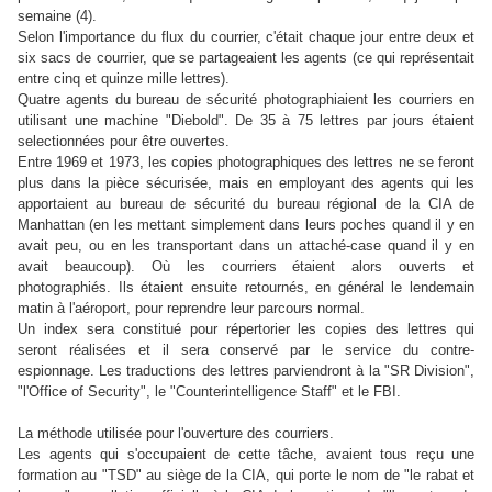
semaine (4).
Selon l'importance du flux du courrier, c'était chaque jour entre deux et
six sacs de courrier, que se partageaient les agents (ce qui représentait
entre cinq et quinze mille lettres).
Quatre agents du bureau de sécurité photographiaient les courriers en
utilisant une machine "Diebold". De 35 à 75 lettres par jours étaient
selectionnées pour être ouvertes.
Entre 1969 et 1973, les copies photographiques des lettres ne se feront
plus dans la pièce sécurisée, mais en employant des agents qui les
apportaient au bureau de sécurité du bureau régional de la CIA de
Manhattan (en les mettant simplement dans leurs poches quand il y en
avait peu, ou en les transportant dans un attaché-case quand il y en
avait beaucoup). Où les courriers étaient alors ouverts et
photographiés. Ils étaient ensuite retournés, en général le lendemain
matin à l'aéroport, pour reprendre leur parcours normal.
Un index sera constitué pour répertorier les copies des lettres qui
seront réalisées et il sera conservé par le service du contre-
espionnage. Les traductions des lettres parviendront à la "SR Division",
"l'Office of Security", le "Counterintelligence Staff" et le FBI.
La méthode utilisée pour l'ouverture des courriers.
Les agents qui s'occupaient de cette tâche, avaient tous reçu une
formation au "TSD" au siège de la CIA, qui porte le nom de "le rabat et