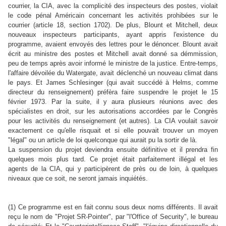
courrier, la CIA, avec la complicité des inspecteurs des postes, violait
le code pénal Américain concernant les activités prohibées sur le
courrier (article 18, section 1702). De plus, Blount et Mitchell, deux
nouveaux inspecteurs participants, ayant appris l'existence du
programme, avaient envoyés des lettres pour le dénoncer. Blount avait
écrit au ministre des postes et Mitchell avait donné sa démmission,
peu de temps après avoir informé le ministre de la justice. Entre-temps,
l'affaire dévoilée du Watergate, avait déclenché un nouveau climat dans
le pays. Et James Schlesinger (qui avait succédé à Helms, comme
directeur du renseignement) préfèra faire suspendre le projet le 15
février 1973. Par la suite, il y aura plusieurs réunions avec des
spécialistes en droit, sur les autorisations accordées par le Congrès
pour les activités du renseignement (et autres). La CIA voulait savoir
exactement ce qu'elle risquait et si elle pouvait trouver un moyen
"légal" ou un article de loi quelconque qui aurait pu la sortir de là.
La suspension du projet deviendra ensuite définitive et il prendra fin
quelques mois plus tard. Ce projet était parfaitement illégal et les
agents de la CIA, qui y participèrent de près ou de loin, à quelques
niveaux que ce soit, ne seront jamais inquiétés.
(1)
Ce programme est en fait connu sous deux noms différents. Il avait
reçu le nom de "Projet SR-Pointer", par "l'Office of Security", le bureau