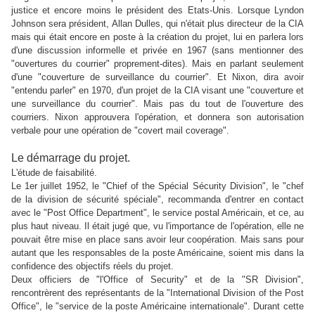
justice et encore moins le président des Etats-Unis. Lorsque Lyndon
Johnson sera président, Allan Dulles, qui n'était plus directeur de la CIA
mais qui était encore en poste à la création du projet, lui en parlera lors
d'une discussion informelle et privée en 1967 (sans mentionner des
"ouvertures du courrier" proprement-dites). Mais en parlant seulement
d'une "couverture de surveillance du courrier". Et Nixon, dira avoir
"entendu parler" en 1970, d'un projet de la CIA visant une "couverture et
une surveillance du courrier". Mais pas du tout de l'ouverture des
courriers. Nixon approuvera l'opération, et donnera son autorisation
verbale pour une opération de "covert mail coverage".
Le démarrage du projet.
L'étude de faisabilité.
Le 1er juillet 1952, le "Chief of the Spécial Sécurity Division", le "chef
de la division de sécurité spéciale", recommanda d'entrer en contact
avec le "Post Office Department", le service postal Américain, et ce, au
plus haut niveau. Il était jugé que, vu l'importance de l'opération, elle ne
pouvait être mise en place sans avoir leur coopération. Mais sans pour
autant que les responsables de la poste Américaine, soient mis dans la
confidence des objectifs réels du projet.
Deux officiers de "l'Office of Security" et de la "SR Division",
rencontrèrent des représentants de la "International Division of the Post
Office", le "service de la poste Américaine internationale". Durant cette