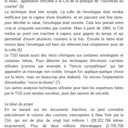
le seau", appellation officielle à la CIA de la pratique de "l'ouverture du
courrier".(5)
La technique était très simple. La colle de l'enveloppe était rendue
inefficace par la vapeur d'une bouilloire, et en passant une fine lame,
pour décoller le rabat, l'enveloppe était ouverte. Cela leur prenait entre
cinq et cinquante secondes par courrier. Mais à partir de 1960, la CIA
mettra au point une machine à vapeur, pour gagner du temps et qui
permettait d'ouvrir plusieurs courriers à la fois. Ensuite la lettre était
remise dans l'enveloppe est bien sûr refermée tout simplement avec de
la colle.(6)
Le TSD faisait aussi des tests chimiques sur certaines enveloppes et
certaines lettres. Pour détecter les techniques d'écritures cachées
utilisées (comme par exemple à "l'encre sympathique" qui fait
apparaitre un message non visible, lorsque l'on applique quelque chose
sur la lettre, mais en beaucoup plus élaboré). Ou encore l'implantation
d'éventuelles "micro-écritures".(7)
Les autres analyses techniques utilisées pour faire les expertises faites
par le TSD sont restées secrètes, pour des raisons de sécurité.
Le bilan du projet.
En se basant sur les documents d'archive, on peut connaître
précisément le volume des courriers interceptées à New York par la
CIA, qui est de plus de vingt huit millions ! (28.322.796 lettres
exactement). Plus de deux millions d'enveloppes (2.705.706