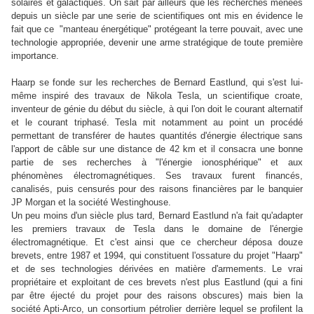
solaires et galactiques. On sait par ailleurs que les recherches menées
depuis un siècle par une serie de scientifiques ont mis en évidence le
fait que ce "manteau énergétique" protégeant la terre pouvait, avec une
technologie appropriée, devenir une arme stratégique de toute première
importance.
Haarp se fonde sur les recherches de Bernard Eastlund, qui s'est lui-
même inspiré des travaux de Nikola Tesla, un scientifique croate,
inventeur de génie du début du siècle, à qui l'on doit le courant alternatif
et le courant triphasé. Tesla mit notamment au point un procédé
permettant de transférer de hautes quantités d'énergie électrique sans
l'apport de câble sur une distance de 42 km et il consacra une bonne
partie de ses recherches à "l'énergie ionosphérique" et aux
phénomènes électromagnétiques. Ses travaux furent financés,
canalisés, puis censurés pour des raisons financières par le banquier
JP Morgan et la société Westinghouse.
Un peu moins d'un siècle plus tard, Bernard Eastlund n'a fait qu'adapter
les premiers travaux de Tesla dans le domaine de l'énergie
électromagnétique. Et c'est ainsi que ce chercheur déposa douze
brevets, entre 1987 et 1994, qui constituent l'ossature du projet "Haarp"
et de ses technologies dérivées en matière d'armements. Le vrai
propriétaire et exploitant de ces brevets n'est plus Eastlund (qui a fini
par être éjecté du projet pour des raisons obscures) mais bien la
société Apti-Arco, un consortium pétrolier derrière lequel se profilent la