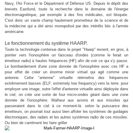
Navy, l'Air Force et le Départment of Défense US. Depuis le dépôt des
brevets Eastlund, toute la recherche dans le domaine de l'énergie
électromagnétique, par exemple à des fins médicales, est bloquée.
C'est donc un vaste champ hautement prometteur de la science et de
la médecine qui a été ainsi monopolisé par des intérêts liés à l'armée
américaine.
Le f
onctionnement du système HAARP.
Toute la technologie contenue dans le projet "Haarp" revient, en gros, à
pointer vers l'ionosphère un faisceau d'ondes (comme le ferait un
émetteur radio) à hautes fréquences (HF) afin de voir ce qui s'y passe.
Le bombardement d'une zone donnée de l'ionosphère avec ces HF a
pour effet de créer un énorme miroir virtuel qui agit comme une
antenne. Cette "antenne" virtuelle réémettra des fréquences
extrêmement basses (ELF: extremely low frequency) vers la terre. pour
employer une image, outre l'effet d'antenne virtuelle ainsi déployée dans
le ciel, on crée une sorte de four micro-ondes géant dans une zone
donnée de l'ionosphère. Malheur aux avions et aux missiles qui
passeraient dans le ciel à ce moment-là. selon la puissance des
émetteurs, on pourrait tout aussi bien affoler les systèmes de guidages
électroniques, des radars et les autres systèmes radio de ces missiles.
Ou bien de carrément les faire griller.