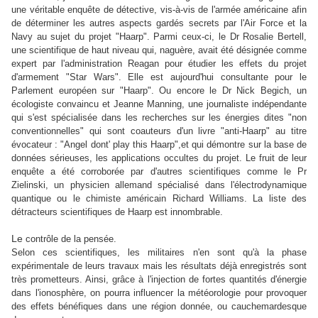
une véritable enquête de détective, vis-à-vis de l'armée américaine afin
de déterminer les autres aspects gardés secrets par l'Air Force et la
Navy au sujet du projet "Haarp". Parmi ceux-ci, le Dr Rosalie Bertell,
une scientifique de haut niveau qui, naguère, avait été désignée comme
expert par l'administration Reagan pour étudier les effets du projet
d'armement "Star Wars". Elle est aujourd'hui consultante pour le
Parlement européen sur "Haarp". Ou encore le Dr Nick Begich, un
écologiste convaincu et Jeanne Manning, une journaliste indépendante
qui s'est spécialisée dans les recherches sur les énergies dites "non
conventionnelles" qui sont coauteurs d'un livre "anti-Haarp" au titre
évocateur : "Angel dont' play this Haarp",et qui démontre sur la base de
données sérieuses, les applications occultes du projet. Le fruit de leur
enquête a été corroborée par d'autres scientifiques comme le Pr
Zielinski, un physicien allemand spécialisé dans l'électrodynamique
quantique ou le chimiste américain Richard Williams. La liste des
détracteurs scientifiques de Haarp est innombrable.
Le
contrôle de la pensée.
Selon ces scientifiques, les militaires n'en sont qu'à la phase
expérimentale de leurs travaux mais les résultats déjà enregistrés sont
très prometteurs. Ainsi, grâce à l'injection de fortes quantités d'énergie
dans l'ionosphère, on pourra influencer la météorologie pour provoquer
des effets bénéfiques dans une région donnée, ou cauchemardesque