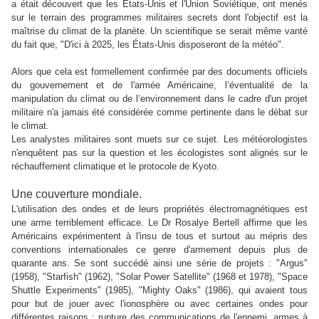
a était découvert que les États-Unis et l'Union Soviétique, ont menés
sur le terrain des programmes militaires secrets dont l'objectif est la
maîtrise du climat de la planète. Un scientifique se serait même vanté
du fait que, "D'ici à 2025, les États-Unis disposeront de la météo".
Alors que cela est formellement confirmée par des documents officiels
du gouvernement et de l'armée Américaine, l’éventualité de la
manipulation du climat ou de l’environnement dans le cadre d'un projet
militaire n'a jamais été considérée comme pertinente dans le débat sur
le climat.
Les analystes militaires sont muets sur ce sujet. Les météorologistes
n'enquêtent pas sur la question et les écologistes sont alignés sur le
réchauffement climatique et le protocole de Kyoto.
Une couverture mondiale.
L'utilisation des ondes et de leurs propriétés électromagnétiques est
une arme terriblement efficace. Le Dr Rosalye Bertell affirme que les
Américains expérimentent à l'insu de tous et surtout au mépris des
conventions internationales ce genre d'armement depuis plus de
quarante ans. Se sont succédé ainsi une série de projets : "Argus"
(1958), "Starfish" (1962), "Solar Power Satellite" (1968 et 1978), "Space
Shuttle Experiments" (1985), "Mighty Oaks" (1986), qui avaient tous
pour but de jouer avec l'ionosphère ou avec certaines ondes pour
différentes raisons : rupture des communications de l'ennemi, armes à