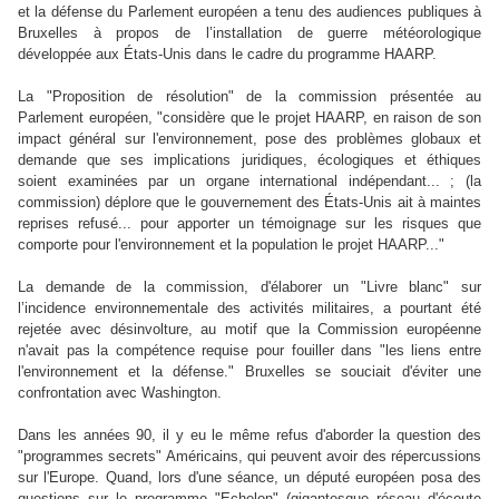
et la défense du Parlement européen a tenu des audiences publiques à
Bruxelles à propos de l’installation de guerre météorologique
développée aux États-Unis dans le cadre du programme HAARP.
La "Proposition de résolution" de la commission présentée au
Parlement européen,
"considère que le projet HAARP
, en raison de son
impact général sur l'environnement, pose des problèmes globaux et
demande que ses implications juridiques, écologiques et éthiques
soient examinées par un organe international indépendant... ; (la
commission) déplore que le gouvernement des États-Unis ait à maintes
reprises refusé... pour apporter un témoignage sur les risques que
comporte pour l'environnement et la population le projet HAARP..."
La demande de la commission, d'élaborer un "Livre blanc" sur
l’incidence environnementale des activités militaires, a pourtant été
rejetée avec désinvolture, au motif que la Commission européenne
n'avait pas la compétence requise pour fouiller dans "les liens entre
l'environnement et la défense." Bruxelles se souciait d'éviter une
confrontation avec Washington.
Dans les années 90, il y eu le même refus d'aborder la question des
"programmes secrets" Américains, qui peuvent avoir des répercussions
sur l'Europe. Quand, lors d'une séance, un député européen posa des
questions sur le programme "Echelon" (gigantesque réseau d'écoute