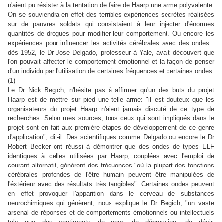
n'aient pu résister à la tentation de faire de Haarp une arme polyvalente.
On se souviendra en effet des terribles expériences secrètes réalisées
sur de pauvres soldats qui consistaient à leur injecter d'énormes
quantités de drogues pour modifier leur comportement. Ou encore les
expériences pour influencer les activités cérébrales avec des ondes :
dès 1952, le Dr Jose Delgado, professeur à Yale, avait découvert que
l'on pouvait affecter le comportement émotionnel et la façon de penser
d'un individu par l'utilisation de certaines fréquences et certaines ondes.
(1)
Le Dr Nick Begich, n'hésite pas à affirmer qu'un des buts du projet
Haarp est de mettre sur pied une telle arme: "il est douteux que les
organisateurs du projet Haarp n'aient jamais discuté de ce type de
recherches. Selon mes sources, tous ceux qui sont impliqués dans le
projet sont en fait aux première étapes de développement de ce genre
d'application", dit-il. Des scientifiques comme Delgado ou encore le Dr
Robert Becker ont réussi à démontrer que des ondes de types ELF
identiques à celles utilisées par Haarp, couplées avec l'emploi de
courant alternatif, génèrent des fréquences "où la plupart des fonctions
cérébrales profondes de l'être humain peuvent être manipulées de
l'éxtérieur avec des résultats très tangibles". Certaines ondes peuvent
en effet provoquer l'apparition dans le cerveau de substances
neurochimiques qui génèrent, nous explique le Dr Begich, "un vaste
arsenal de réponses et de comportements émotionnels ou intellectuels
tels que des sentiments de peur, de dépression, de désir,