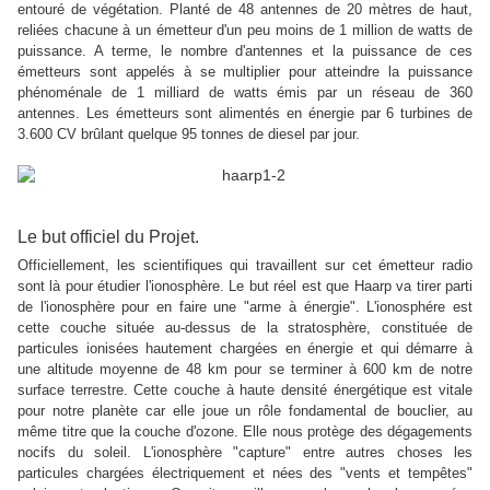
entouré de végétation. Planté de 48 antennes de 20 mètres de haut,
reliées chacune à un émetteur d'un peu moins de 1 million de watts de
puissance. A terme, le nombre d'antennes et la puissance de ces
émetteurs sont appelés à se multiplier pour atteindre la puissance
phénoménale de 1 milliard de watts émis par un réseau de 360
antennes. Les émetteurs sont alimentés en énergie par 6 turbines de
3.600 CV brûlant quelque 95 tonnes de diesel par jour.
Le but officiel du Projet.
Officiellement, les scientifiques qui travaillent sur cet émetteur radio
sont là pour étudier l'ionosphère. Le but réel est que Haarp va tirer parti
de l'ionosphère pour en faire une "arme à énergie". L'ionosphére est
cette couche située au-dessus de la stratosphère, constituée de
particules ionisées hautement chargées en énergie et qui démarre à
une altitude moyenne de 48 km pour se terminer à 600 km de notre
surface terrestre. Cette couche à haute densité énergétique est vitale
pour notre planète car elle joue un rôle fondamental de bouclier, au
même titre que la couche d'ozone. Elle nous protège des dégagements
nocifs du soleil. L'ionosphère "capture" entre autres choses les
particules chargées électriquement et nées des "vents et tempêtes"