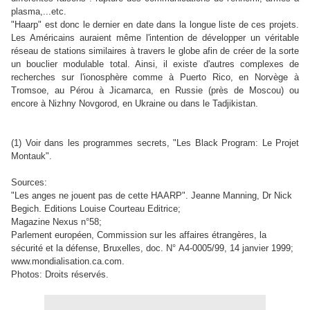
plasma,...etc.
"Haarp" est donc le dernier en date dans la longue liste de ces projets.
Les Américains auraient même l'intention de développer un véritable
réseau de stations similaires à travers le globe afin de créer de la sorte
un bouclier modulable total. Ainsi, il existe d'autres complexes de
recherches sur l'ionosphère comme à Puerto Rico, en Norvège à
Tromsoe, au Pérou à Jicamarca, en Russie (près de Moscou) ou
encore à Nizhny Novgorod, en Ukraine ou dans le Tadjikistan.
(1) Voir dans les programmes secrets, "Les Black Program: Le Projet
Montauk".
Sources:
"Les anges ne jouent pas de cette HAARP". Jeanne Manning, Dr Nick
Begich. Editions Louise Courteau Editrice;
Magazine Nexus n°58;
Parlement européen, Commission sur les affaires étrangères, la
sécurité et la défense, Bruxelles, doc. N°
A4-0005/99
, 14 janvier 1999;
www.mondialisation.ca.com.
Photos: Droits réservés.