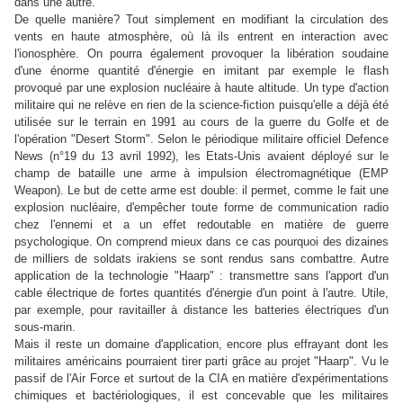
dans une autre.
De quelle manière? Tout simplement en modifiant la circulation des
vents en haute atmosphère, où là ils entrent en interaction avec
l'ionosphère. On pourra également provoquer la libération soudaine
d'une énorme quantité d'énergie en imitant par exemple le flash
provoqué par une explosion nucléaire à haute altitude. Un type d'action
militaire qui ne relève en rien de la science-fiction puisqu'elle a déjà été
utilisée sur le terrain en 1991 au cours de la guerre du Golfe et de
l'opération "Desert Storm". Selon le périodique militaire officiel Defence
News (n°19 du 13 avril 1992), les Etats-Unis avaient déployé sur le
champ de bataille une arme à impulsion électromagnétique (EMP
Weapon). Le but de cette arme est double: il permet, comme le fait une
explosion nucléaire, d'empêcher toute forme de communication radio
chez l'ennemi et a un effet redoutable en matière de guerre
psychologique. On comprend mieux dans ce cas pourquoi des dizaines
de milliers de soldats irakiens se sont rendus sans combattre. Autre
application de la technologie "Haarp" : transmettre sans l'apport d'un
cable électrique de fortes quantités d'énergie d'un point à l'autre. Utile,
par exemple, pour ravitailler à distance les batteries électriques d'un
sous-marin.
Mais il reste un domaine d'application, encore plus effrayant dont les
militaires américains pourraient tirer parti grâce au projet "Haarp". Vu le
passif de l'Air Force et surtout de la CIA en matière d'expérimentations
chimiques et bactériologiques, il est concevable que les militaires