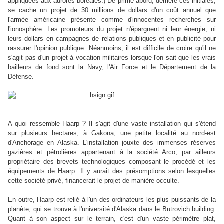
appliquées aux aurores boréales.) De prime abord, derrière ces initiales,
se cache un projet de 30 millions de dollars d'un coût annuel que
l'armée américaine présente comme d'innocentes recherches sur
l'ionosphère. Les promoteurs du projet n'épargnent ni leur énergie, ni
leurs dollars en campagnes de relations publiques et en publicité pour
rassurer l'opinion publique. Néanmoins, il est difficile de croire qu'il ne
s'agit pas d'un projet à vocation militaires lorsque l'on sait que les vrais
bailleurs de fond sont la Navy, l'Air Force et le Département de la
Défense.
A quoi ressemble Haarp ? Il s'agit d'une vaste installation qui s'étend
sur plusieurs hectares, à Gakona, une petite localité au nord-est
d'Anchorage en Alaska. L'installation jouxte des immenses réserves
gazières et pétrolières appartenant à la société Arco, par ailleurs
propriétaire des brevets technologiques composant le procédé et les
équipements de Haarp. Il y aurait des présomptions selon lesquelles
cette société privé, financerait le projet de manière occulte.
En outre, Haarp est relié à l'un des ordinateurs les plus puissants de la
planète, qui se trouve à l'université d'Alaska dans le Butrovich building.
Quant à son aspect sur le terrain, c'est d'un vaste périmètre plat,