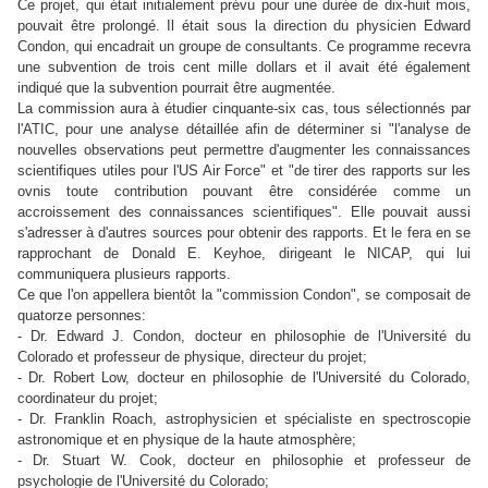
Ce projet, qui était initialement prévu pour une durée de dix-huit mois,
pouvait être prolongé. Il était sous la direction du physicien Edward
Condon, qui encadrait un groupe de consultants. Ce programme recevra
une subvention de trois cent mille dollars et il avait été également
indiqué que la subvention pourrait être augmentée.
La commission aura à étudier cinquante-six cas, tous sélectionnés par
l'ATIC, pour une analyse détaillée afin de déterminer si "l'analyse de
nouvelles observations peut permettre d'augmenter les connaissances
scientifiques utiles pour l'US Air Force" et "de tirer des rapports sur les
ovnis toute contribution pouvant être considérée comme un
accroissement des connaissances scientifiques". Elle pouvait aussi
s'adresser à d'autres sources pour obtenir des rapports. Et le fera en se
rapprochant de Donald E. Keyhoe, dirigeant le NICAP, qui lui
communiquera plusieurs rapports.
Ce que l'on appellera bientôt la "commission Condon", se composait de
quatorze personnes:
- Dr. Edward J. Condon, docteur en philosophie de l'Université du
Colorado et professeur de physique, directeur du projet;
- Dr. Robert Low, docteur en philosophie
de l'Université du Colorado
,
coordinateur du projet;
- Dr. Franklin Roach, astrophysicien et spécialiste en spectroscopie
astronomique et en physique de la haute atmosphère;
- Dr. Stuart W. Cook, docteur en philosophie et professeur de
psychologie
de l'Université du Colorado;