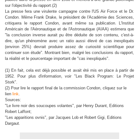
sur l'objectivité du rapport.(2)
La presse fera une virulente campagne contre l'US Air Force et le Dr.
Condon. Même Frank Drake, le président de l'Académie des Sciences,
critiquera le rapport Condon, avant même sa publication. L'Institut
Américain de l'Aéronautique et de l'Astronautique (AIAA) estimera que
"la conclusion inverse aurait pu être déduite de son contenu, c'est-à-
dire, qu'un phénomène avec un ratio aussi élevé de cas inexpliqués
(environ 25%) devrait produire assez de curiosité scientifique pour
continuer son étude". Montrant bien, malgré les conclusions du rapport,
la réalité et le pourcentage important de "cas inexpliqués".
(1) En fait, cela est
déjà possible et avait été mis en place à partir de
1952. Pour plus d'information, voir "Les Black Program: Le Projet
Stork".
(2) Pour lire le rapport final de la commission Condon, cliquez sur le
lien
link
.
Sources:
"Le livre noir des soucoupes volantes", par Henry Durant, Editions
Robert Laffont;
"Les apparitions ovnis", par Jacques Lob et Robert Gigi, Editions
Dargaut.