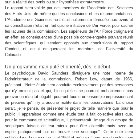
sur la réalité des ovnis ou sur l'hypothèse extraterrestre.
Le rapport sera validé par des membres de l'Académie des Sciences
des Etats-Unis, de même que les conclusions et les recommandations.
L'Académie des Sciences ne s'était nullement intéressée aux ovnis et
sa consultation n'était en fait qu'une initiative de l'Air Force, pour cacher
les lacunes de la commission. Les supérieurs de l'Air Force craignaient
en effet les conséquences d'une possible contre-enquête pouvant réunir
des scientifiques, qui seraient opposés aux conclusions du rapport
Condon, et aussi critiqueraient les membres de l'Université du
Colorado.
Un programme manipulé et orienté, dès le début.
Le psychologue David Saunders divulguera une note interne de
l'administrateur de la commission, Robert Low, datant de 1966,
précisant: "Notre étude sera conduite exclusivement par des personnes
qui n'y croient pas et qui, bien qu'elles ne pourront probablement pas
prouver un résultat négatif, pourront fournir un ensemble impressionnant
de preuves qu'il n'y a aucune réalité dans les observations. La chose
serait, je le pense, de présenter le projet de telle manière que pour le
public, il apparaisse comme une étude tout à fait objective alors que,
pour la communauté scientifique, il présenterait l'image d'un groupe de
sceptiques faisant de leur mieux pour être objectifs mais avec un
espoir pratiquement nul de trouver une soucoupe". Cette note sera
publiée dans la presse en avril 1968 et mènera à une grande polémique