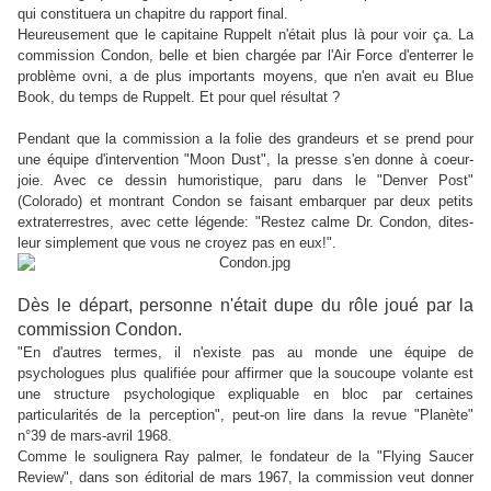
qui constituera un chapitre du rapport final.
Heureusement que le capitaine Ruppelt n'était plus là pour voir ça. La
commission Condon, belle et bien chargée par l'Air Force d'enterrer le
problème ovni, a de plus importants moyens, que n'en avait eu Blue
Book, du temps de Ruppelt. Et pour quel résultat ?
Pendant que la commission a la folie des grandeurs et se prend pour
une équipe d'intervention "Moon Dust", la presse s'en donne à coeur-
joie. Avec ce dessin humoristique,
paru dans le "Denver Post"
(Colorado) et
montrant Condon se faisant embarquer par deux petits
extraterrestres, avec cette légende: "Restez calme Dr. Condon, dites-
leur simplement que vous ne croyez pas en eux!".
Dès le départ, personne n'était dupe du rôle joué par la
commission Condon.
"En d'autres termes, il n'existe pas au monde une équipe de
psychologues plus qualifiée pour affirmer que la soucoupe volante est
une structure psychologique expliquable en bloc par certaines
particularités de la perception", peut-on lire dans la revue "Planète"
n°39 de mars-avril 1968.
Comme le soulignera Ray palmer, le fondateur de la "Flying Saucer
Review", dans son éditorial de mars 1967, la commission veut donner