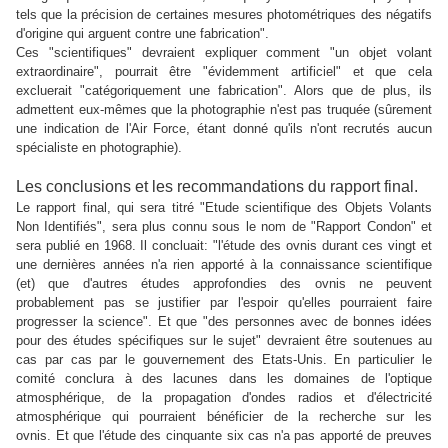
tels que la précision de certaines mesures photométriques des négatifs
d'origine qui arguent contre une fabrication".
Ces "scientifiques" devraient expliquer comment "un objet volant
extraordinaire", pourrait être "évidemment artificiel" et que cela
excluerait "
catégoriquement une fabrication". Alors que de plus, ils
admettent eux-mêmes que la photographie n'est pas truquée (sûrement
une indication de l'Air Force, étant donné qu'ils n'ont recrutés aucun
spécialiste en photographie).
Les conclusions et les recommandations du rapport final.
Le rapport final, qui sera titré "Etude scientifique des Objets Volants
Non Identifiés", sera plus connu sous le nom de "Rapport Condon" et
sera publié en 1968. Il concluait: "l'étude des ovnis durant ces vingt et
une dernières années n'a rien apporté à la connaissance scientifique
(et) que d'autres études approfondies des ovnis ne peuvent
probablement pas se justifier par l'espoir qu'elles pourraient faire
progresser la science". Et que "des personnes avec de bonnes idées
pour des études spécifiques sur le sujet" devraient être soutenues au
cas par cas par le gouvernement des Etats-Unis. En particulier le
comité conclura à des lacunes dans les domaines de l'optique
atmosphérique, de la propagation d'ondes radios et d'électricité
atmosphérique qui pourraient bénéficier de la recherche sur les
ovnis. Et que l'étude des cinquante six cas n'a pas apporté de preuves