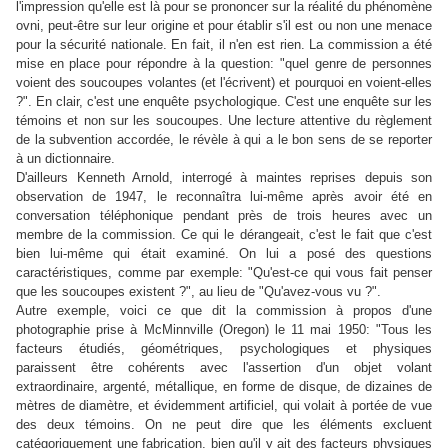
l'impression qu'elle est là pour se prononcer sur la réalité du phénomène
ovni, peut-être sur leur origine et pour établir s'il est ou non une menace
pour la sécurité nationale. En fait, il n'en est rien. La commission a été
mise en place pour répondre à la question: "quel genre de personnes
voient des soucoupes volantes (et l'écrivent) et pourquoi en voient-elles
?". En clair, c'est une enquête psychologique. C'est une enquête sur les
témoins et non sur les soucoupes. Une lecture attentive du règlement
de la subvention accordée, le révèle à qui a le bon sens de se reporter
à un dictionnaire.
D'ailleurs Kenneth Arnold, interrogé à maintes reprises depuis son
observation de 1947, le reconnaîtra lui-même après avoir été en
conversation téléphonique pendant près de trois heures avec un
membre de la commission. Ce qui le dérangeait, c'est le fait que c'est
bien lui-même qui était examiné. On lui a posé des questions
caractéristiques, comme par exemple: "Qu'est-ce qui vous fait penser
que les soucoupes existent ?", au lieu de "Qu'avez-vous vu ?".
Autre exemple, voici ce que dit la commission à propos d'une
photographie prise à McMinnville (Oregon) le 11 mai 1950: "Tous les
facteurs étudiés, géométriques, psychologiques et physiques
paraissent être cohérents avec l'assertion d'un objet volant
extraordinaire, argenté, métallique, en forme de disque, de dizaines de
mètres de diamètre, et évidemment artificiel, qui volait à portée de vue
des deux témoins. On ne peut dire que les éléments excluent
catégoriquement une fabrication, bien qu'il y ait des facteurs physiques