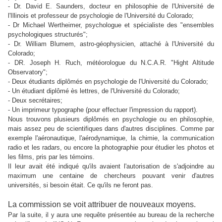
- Dr. David E. Saunders, docteur en philosophie
de l'Université de
l'Illinois et
professeur de psychologie
de l'Université du Colorado;
- Dr Michael Wertheimer, psychologue et spécialiste des "ensembles
psychologiques structurés";
- Dr. William Blumem, astro-géophysicien, attaché à
l'Université du
Colorado;
- DR. Joseph H. Ruch, météorologue du N.C.A.R. "Hight Altitude
Observatory";
- Deux étudiants diplômés en
psychologie
de l'Université du Colorado;
- Un étudiant diplômé ès lettres,
de l'Université du Colorado;
- Deux secrétaires;
- Un imprimeur typographe (pour effectuer l'impression du rapport).
Nous trouvons plusieurs diplômés en psychologie ou en philosophie,
mais assez peu de scientifiques dans d'autres disciplines. Comme par
exemple l'aéronautique, l'aérodynamique, la chimie, la communication
radio et les radars, ou encore la photographie pour étudier les photos et
les films, pris par les témoins.
Il leur avait été indiqué qu'ils avaient l'autorisation de s'adjoindre au
maximum une centaine de chercheurs pouvant venir d'autres
universités, si besoin était. Ce qu'ils ne feront pas.
La commission se voit attribuer de nouveaux moyens.
Par la suite, il y aura une requête présentée au bureau de la recherche