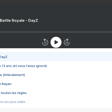
 Battle Royale - DayZ
 DayZ
 a 13 ans (et vous l'avez ignoré)
e (littéralement)
im Rayan
 toutes les règles
s les jeux vidéo
us choquant de Rockstar ? - Le scandale BULLY