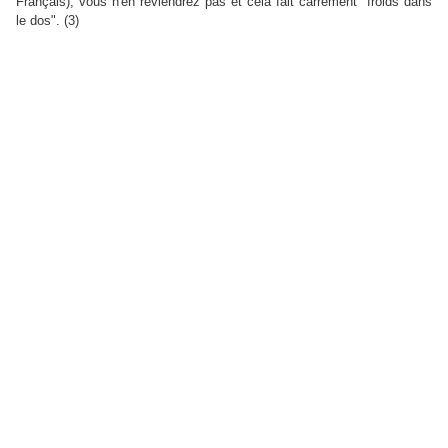
Français), vous n'en reviendrez pas et cela fait carrément "froids dans
le dos". (3)