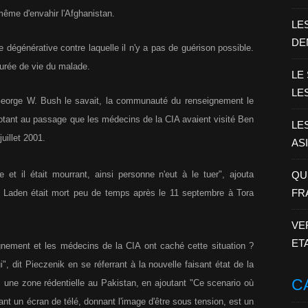
même d'envahir l'Afghanistan.
LE
DE
dégénérative contre laquelle il n'y a pas de guérison possible.
durée de vie du malade.
LE
LE
George W. Bush le savait, la communauté du renseignement le
notant au passage que les médecins de la CIA avaient visité Ben
LE
uillet 2001.
AS
 et il était mourrant, ainsi personne n'eut à le tuer", ajouta
QU
FR
en Laden était mort peu de temps après le 11 septembre à Tora
VE
ET
nement et les médecins de la CIA ont caché cette situation ?
, dit Pieczenik en se réferrant à la nouvelle faisant état de la
C
 une zone rédentielle au Pakistan, en ajoutant "Ce scenario où
nt un écran de télé, donnant l'image d'être sous tension, est un