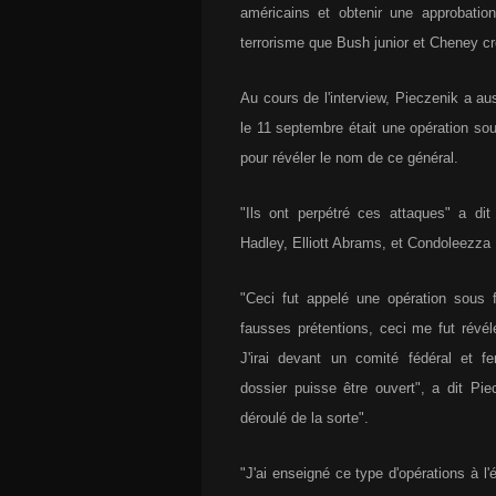
américains et obtenir une approbation
terrorisme que Bush junior et Cheney cr
Au cours de l'interview, Pieczenik a au
le 11 septembre était une opération sous
pour révéler le nom de ce général.
"Ils ont perpétré ces attaques" a d
Hadley, Elliott Abrams, et Condoleezza 
"Ceci fut appelé une opération sous 
fausses prétentions, ceci me fut révél
J'irai devant un comité fédéral et 
dossier puisse être ouvert", a dit Piecz
déroulé de la sorte".
"J'ai enseigné ce type d'opérations à l