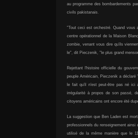
au programme des bombardements par l
civils pakistanais.
"Tout ceci est orchestré. Quand vous a
centre opérationnel de la Maison Bla
zombie, venant vous dire qu'ils viennen
le", dit Pieczenik, "le plus grand menson
Rejettant l'histoire officielle du gou
peuple Américain, Pieczenik a déclaré "
le fait qu'il n'est peut-être pas né i
irrégularité à propos de son passé, de
citoyens américains ont encore été dup
La suggestion que Ben Laden est mort
professionnels du renseignement ainsi 
utilisé de la même manière que le 11