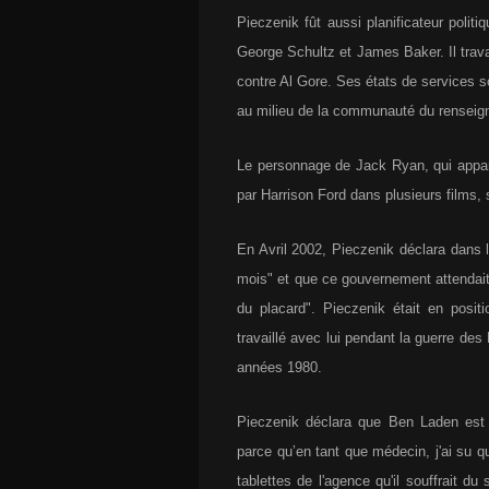
Pieczenik fût aussi planificateur polit
George Schultz et James Baker. Il trav
contre Al Gore. Ses états de services so
au milieu de la communauté du renseig
Le personnage de Jack Ryan, qui appara
par Harrison Ford dans plusieurs films, 
En Avril 2002, Pieczenik déclara dans
mois" et que ce gouvernement attendait 
du placard". Pieczenik était en posi
travaillé avec lui pendant la guerre de
années 1980.
Pieczenik déclara que Ben Laden est
parce qu’en tant que médecin, j'ai su qu
tablettes de l'agence qu'il souffrait 