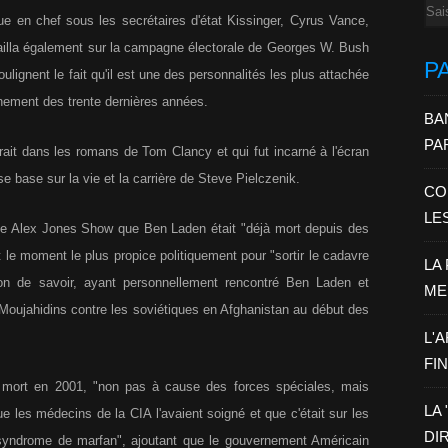
Ema
ique en chef sous les secrétaires d'état Kissinger, Cyrus Vance,
ailla également sur la campagne électorale de Georges W. Bush
P
ulignent le fait qu'il est une des personnalités les plus attachée
nement des trente dernières années.
BA
PA
it dans les romans de Tom Clancy et qui fut incarné à l'écran
se base sur la vie et la carrière de Steve Pielczenik.
CO
LE
 le Alex Jones Show que Ben Laden était "déjà mort depuis des
le moment le plus propice politiquement pour "sortir le cadavre
LA
tion de savoir, ayant personnellement rencontré Ben Laden et
ME
s Moujahidins contre les soviétiques en Afghanistan au début des
L'
FI
 mort en 2001, "non pas à cause des forces spéciales, mais
LA
e les médecins de la CIA l'avaient soigné et que c'était sur les
DI
du syndrome de marfan", ajoutant que le gouvernement Américain