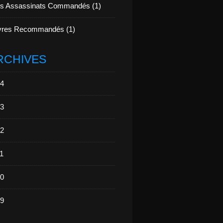
s Assassinats Commandés (1)
vres Recommandés (1)
RCHIVES
4
3
2
1
0
9