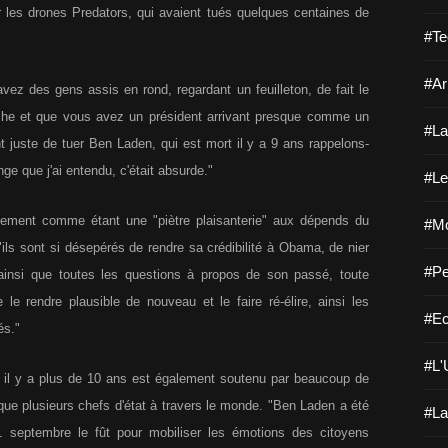
es drones Predators, qui avaient tués quelques centaines de
#Te
#Ar
vez des gens assis en rond, regardant un feuilleton, de fait le
nche et que vous avez un président arrivant presque comme un
#La
t juste de tuer Ben Laden, qui est mort il y a 9 ans rappelons-
ge que j'ai entendu, c'était absurde."
#Le
vernement comme étant une "piètre plaisanterie" aux dépends du
#Mo
ils sont si désepérés de rendre sa crédibilité à Obama, de nier
#Pe
ci ainsi que toutes les questions à propos de son passé, toute
 le rendre plausible de nouveau et le faire ré-élire, ainsi les
#Ec
és."
#L'
 il y a plus de 10 ans est également soutenu par beaucoup de
que plusieurs chefs d'état à travers le monde. "Ben Laden a été
#La
 septembre le fût pour mobiliser les émotions des citoyens