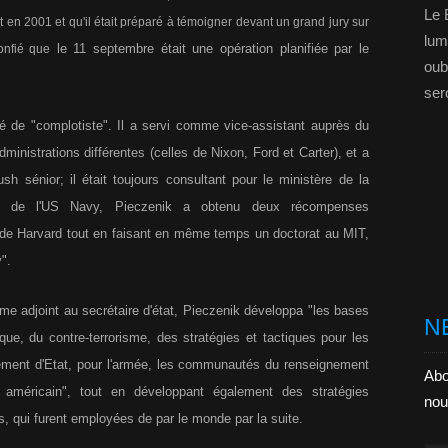
Le 
n 2001 et qu'il était préparé à témoigner devant un grand jury sur
lum
le 11 septembre était une opération planifiée par le
onfié que
oubl
ser
fié de "complotiste". Il a servi comme vice-assistant auprès du
dministrations différentes (celles de Nixon, Ford et Carter), et a
h sénior; il était toujours consultant pour le ministère de la
ne de l'US Navy, Pieczenik a obtenu deux récompenses
 de Harvard tout en faisant en même temps un doctorat au MIT,
".
 adjoint au secrétaire d'état, Pieczenik développa "les bases
N
ue, du contre-terrorisme, des stratégies et tactiques pour les
tement d'Etat, pour l'armée, les communautés du renseignement
Abo
américain", tout en développant également des stratégies
nou
s, qui furent employées de par le monde par la suite.