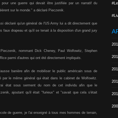
#Le
 pour une guerre qui devait être justifiée par un narratif du
éèrent sur le monde." a déclaré Pieczenik.
#Li
ssi déclaré qu'un général de l'US Army lui a dit directement que
A
 faux drapeau et qu'il se tenait à la disposition d'un grand jury
201
it Pieczenik, nommant Dick Cheney, Paul Wolfowitz, Stephen
201
Rice parmi d'autres qui ont été directement impliqués.
201
fausse banière afin de mobiliser le public américain sous de
é par le même général qui était dans le cabinet de Wolfowitz.
201
ferai état sous serment du nom de cet individu afin que le
enik, ajoutant qu'il était "furieux" et "savait que cela s'était
201
200
'école de guerre, je l'ai enseigné à tous mes hommes de terrain,