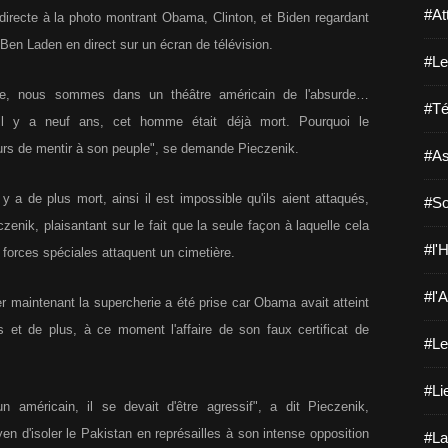
#At
 directe à la photo montrant Obama, Clinton, et Biden regardant
e Ben Laden en direct sur un écran de télévision.
#Le
eurre, nous sommes dans un théâtre américain de l'absurde…
#Té
 il y a neuf ans, cet homme était déjà mort. Pourquoi le
ours de mentir à son peuple", se demande Pieczenik.
#As
 a de plus mort, ainsi il est impossible qu'ils aient attaqués,
#So
enik, plaisantant sur le fait que la seule façon à laquelle cela
#l'H
s forces spéciales attaquent un cimetière.
#l'A
er maintenant la supercherie a été prise car Obama avait atteint
 et de plus, à ce moment l'affaire de son faux certificat de
#Le
#Li
'un américain, il se devait d'être agressif", a dit Pieczenik,
en d'isoler le Pakistan en représailles à son intense opposition
#La