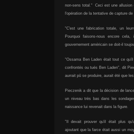
non-sens total." Ceci est une allusion
l'opération de la tentative de capture d
"C'est une fabrication totale, un l
Pourquoi faisons-nous encore cela,
gouvernement américain se doit-il touj
"Ossama Ben Laden était tout ce qu'il y
confrontés ou tués Ben Laden", dit Piecz
aurrait pû se produire, aurait été que le
Pieczenik a dit que la décision de lanc
un niveau très bas dans les sondages
naissance lui revenait dans la figure.
"Il devait prouver qu'il était plus qu
ajoutant que la farce était aussi un moy