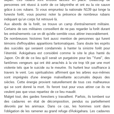
personnes ont réussi à sortir de ce labyrinthe et ont eu la vie sauve
grâce à ces rubans. Si vous empruntez la nationale N139 qui longe la
funeste forêt, vous pourrez noter la présence de nombreux rubans
indiquant qu’un corps fut retrouvé là.
Aux abords de la forêt, se trouve un camp d'entraînement militaire.
Certains de ses militaires conseillent de ne pas regarder la forêt durant
les entraînements car on dit qu'elle semble vous attirer inexorablement.
De nombreuses histoires font aussi mention de personnes qui furent
témoins d'effroyables apparitions fantomatiques. Sans doute les esprits
des suicidés qui seraient condamnés à hanter la sinistre forêt pour
l’éternité. Aokigahara est considéré comme le site le plus hanté du
Japon. On dit de ce lieu qu'il serait un purgatoire pour les "Yurei", des
fantômes vengeurs qui ont été arrachés à la vie trop tôt par une mort
violente tels que le suicide ou le meurtre. Ils hurlent leur souffrance à
travers le vent. Les spiritualistes affirment que les arbres eux-mêmes
sont imprégnés d'une énergie malveillante accumulés depuis des
siècles. Cette énergie provient naturellement de tous ces malheureux
qui se sont donné la mort. Ils feront tout pour vous attirer car ils ne
veulent pas que vous repartiez de ce lieu maudit.
Malgré tout, des gardes forestiers y travaillent. Parfois, ils tombent sur
des cadavres en état de décomposition, pendus ou partiellement
dévorés par les animaux. Dans ce cas, les hommes sont dans
l'obligation de les ramener au grand refuge d'Aokigahara. Les cadavres