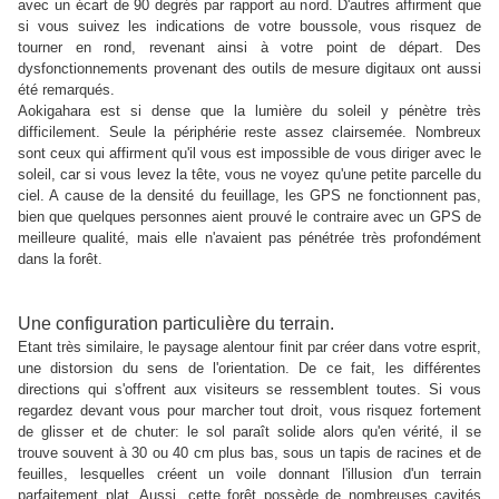
avec un écart de 90 degrés par rapport au nord. D'autres affirment que
si vous suivez les indications de votre boussole, vous risquez de
tourner en rond, revenant ainsi à votre point de départ. Des
dysfonctionnements provenant des outils de mesure digitaux ont aussi
été remarqués.
Aokigahara est si dense que la lumière du soleil y pénètre très
difficilement. Seule la périphérie reste assez clairsemée. Nombreux
sont ceux qui affirment qu'il vous est impossible de vous diriger avec le
soleil, car si vous levez la tête, vous ne voyez qu'une petite parcelle du
ciel. A cause de la densité du feuillage, les GPS ne fonctionnent pas,
bien que quelques personnes aient prouvé le contraire avec un GPS de
meilleure qualité, mais elle n'avaient pas pénétrée très profondément
dans la forêt.
Une configuration particulière du terrain.
Etant très similaire, le paysage alentour finit par créer dans votre esprit,
une distorsion du sens de l'orientation. De ce fait, les différentes
directions qui s'offrent aux visiteurs se ressemblent toutes. Si vous
regardez devant vous pour marcher tout droit, vous risquez fortement
de glisser et de chuter: le sol paraît solide alors qu'en vérité, il se
trouve souvent à 30 ou 40 cm plus bas, sous un tapis de racines et de
feuilles, lesquelles créent un voile donnant l'illusion d'un terrain
parfaitement plat. Aussi, cette forêt possède de nombreuses cavités