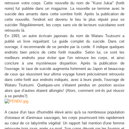
retrouver votre corps. Cette nouvelle du nom de "Kuroi Jukai" (forêt
noire) fut publiée dans un magazine. La nouvelle se termine avec le
suicide des amants dans cette sombre forêt. Après la publication de
cette nouvelle, l'endroit est devenu le lieu le plus réputé pour se
suicider. Régulièrement, les corps sans vie de lecteurs suicidaires sont
retrouvés là.
En 1993, un autre écrivain japonais du nom de Wataru Tsutsumi a
publié un livre inquiétant: Le guide complet du suicide. Dans cet
ouvrage, il recommande de se pendre par la corde. Il indique quelques
endroits bien précis de cette forêt maudite. Selon lui, ce sont les
meilleurs endroits pour éviter que l'on retrouve les corps, et ainsi
conclure à une mystérieuse disparition. Après la publication de
l'ouvrage, le taux de suicide augmenta fortement au Japon et beaucoup
de ceux qui réussirent leur ultime voyage furent précisément retrouvés
dans cette forêt aux endroits indiqués, avec à leurs pieds, l'ouvrage de
Wataru Tsutsumi. Quelques-uns s'étaient pendus en position assise
alors que d’autres étaient allongés! (Alors, comment ont-ils put réussir
à se pendre?)
A cause d'un taux d'humidité élevé ainsi qu'à sa nombreuse population
d'oiseaux et d'animaux sauvages, les corps pourrissent très rapidement
au cœur de ce labyrinthe végétal. Un rapport fait mention d'une femme
retrouvée trois jours après sa mort. Son corps dévoré par les fourmis et