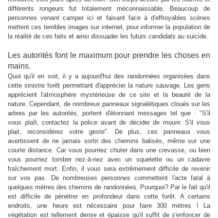
différents rongeurs fut totalement méconnaissable. Beaucoup de
personnes venant camper ici et faisant face à d'effroyables scènes
mettent ces terribles images sur internet, pour informer la population de
la réalité de ces faits et ainsi dissuader les futurs candidats au suicide.
Les autorités font le maximum pour prendre les choses en
mains.
Quoi qu'il en soit, il y a aujourd'hui des randonnées organisées dans
cette sinistre forêt permettant d'apprécier la nature sauvage. Les gens
apprécient l'atmosphère mystérieuse de ce site et la beauté de la
nature. Cependant, de nombreux panneaux signalétiques cloués sur les
arbres par les autorités, portent d'étonnant messages tel que : "S'il
vous plaît, contactez la police avant de décider de mourir. S'il vous
plait, reconsidérez votre geste". De plus, ces panneaux vous
avertissent de ne jamais sortir des chemins balisés, même sur une
courte distance. Car vous pourriez chuter dans une crevasse, ou bien
vous pourriez tomber nez-à-nez avec un squelette ou un cadavre
fraîchement mort. Enfin, il vous sera extrêmement difficile de revenir
sur vos pas. De nombreuses personnes commettent l'acte fatal à
quelques mètres des chemins de randonnées. Pourquoi? Par le fait qu'il
est difficile de pénétrer en profondeur dans cette forêt. A certains
endroits, une heure est nécessaire pour faire 300 mètres ! La
végétation est tellement dense et épaisse qu'il suffit de s'enfoncer de