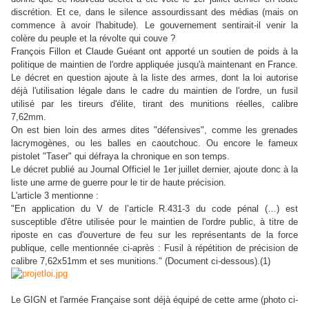
discrétion. Et ce, dans le silence assourdissant des médias (mais on
commence à avoir l'habitude). Le gouvernement sentirait-il venir la
colère du peuple et la révolte qui couve ?
François Fillon et Claude Guéant ont apporté un soutien de poids à la
politique de maintien de l'ordre appliquée jusqu'à maintenant en France.
Le décret en question ajoute à la liste des armes, dont la loi autorise
déjà l'utilisation légale dans le cadre du maintien de l'ordre, un fusil
utilisé par les tireurs d'élite, tirant des munitions réelles, calibre
7,62mm.
On est bien loin des armes dites "défensives", comme les grenades
lacrymogènes, ou les balles en caoutchouc. Ou encore le fameux
pistolet "Taser" qui défraya la chronique en son temps.
Le décret publié au Journal Officiel le 1er juillet dernier, ajoute donc à la
liste une arme de guerre pour le tir de haute précision.
L'article 3 mentionne :
"En application du V de l’article R.431-3 du code pénal (…) est
susceptible d'être utilisée pour le maintien de l'ordre public, à titre de
riposte en cas d'ouverture de feu sur les représentants de la force
publique, celle mentionnée ci-après : Fusil à répétition de précision de
calibre 7,62x51mm et ses munitions." (Document ci-dessous).(1)
Le GIGN et l'armée Française sont déjà équipé de cette arme (photo ci-