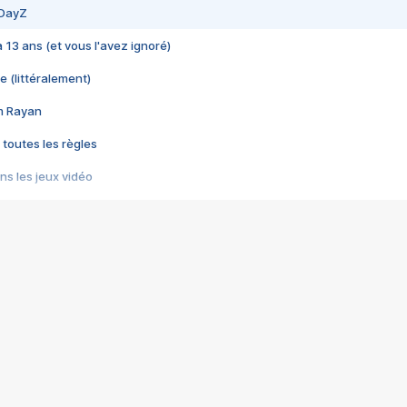
 DayZ
 a 13 ans (et vous l'avez ignoré)
e (littéralement)
im Rayan
 toutes les règles
s les jeux vidéo
us choquant de Rockstar ? - Le scandale BULLY
e plus moche de Steam
du RÊVE tourne au CAUCHEMAR
pendant 8 heures
it… à tort
umiliés par un jeu vidéo
ire - Final Fantasy 8