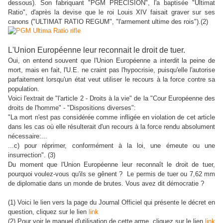
dessous). Son fabriquant "PGM PRECISION", l'a baptisée "Ultimat
Ratio", d'après la devise que le roi Louis XIV faisait graver sur ses
canons ("ULTIMAT RATIO REGUM", "l'armement ultime des rois").(2)
L'Union Européenne leur reconnait le droit de tuer.
Oui, on entend souvent que l'Union Européenne a interdit la peine de
mort, mais en fait, l'U.E. ne craint pas l'hypocrisie, puisqu'elle l'autorise
parfaitement lorsqu'un état veut utiliser le recours à la force contre sa
population.
Voici l'extrait de "l'article 2 - Droits à la vie" de la "Cour Européenne des
droits de l'homme" - "Dispositions diverses":
"La mort n'est pas considérée comme infligée en violation de cet article
dans les cas où elle résulterait d'un recours à la force rendu absolument
nécessaire:...
...c) pour réprimer, conformément à la loi, une émeute ou une
insurrection". (3)
Du moment que l'Union Européenne leur reconnaît le droit de tuer,
pourquoi voulez-vous qu'ils se gênent ? Le permis de tuer ou 7,62 mm
de diplomatie dans un monde de brutes. Vous avez dit démocratie ?
(1) Voici le lien vers la page du Journal Officiel qui présente le décret en
question, cliquez sur le lien
link
(2) Pour voir le manuel d'utilisation de cette arme, cliquez sur le lien
link