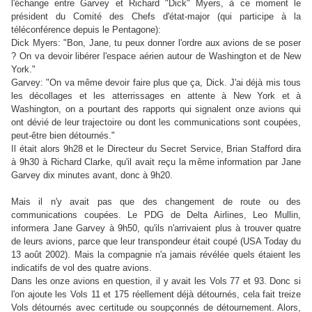
l'échange entre Garvey et Richard "
Dick" Myers, à ce moment le
président du Comité des Chefs d'état-major (qui participe à la
téléconférence depuis le Pentagone)
:
Dick Myers: "Bon, Jane, tu peux donner l'ordre aux avions de se poser
? On va devoir libérer l'espace aérien autour de Washington et de New
York."
Garvey: "On va même devoir faire plus que ça, Dick. J'ai déjà mis tous
les décollages et les atterrissages en attente à New York et à
Washington, on a pourtant des rapports qui signalent onze avions qui
ont dévié de leur trajectoire ou dont les communications sont coupées,
peut-être bien détournés."
Il était alors 9h28 et le Directeur du Secret Service, Brian Stafford dira
à 9h30 à Richard Clarke, qu'il avait reçu la même information par Jane
Garvey dix minutes avant, donc à 9h20.
Mais il n'y avait pas que des changement de route ou des
communications coupées. Le PDG de Delta Airlines, Leo Mullin,
informera Jane Garvey à 9h50, qu'ils n'arrivaient plus à trouver quatre
de leurs avions, parce que leur transpondeur était coupé (USA Today du
13 août 2002). Mais la compagnie n'a jamais révélée quels étaient les
indicatifs de vol des quatre avions.
Dans les onze avions en question, il y avait les Vols 77 et 93. Donc si
l'on ajoute les Vols 11 et 175 réellement déjà détournés, cela fait treize
Vols détournés avec certitude ou soupçonnés de détournement. Alors,