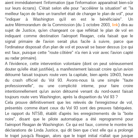
aient immédiatement l'information (que l'information apparaitrait bien-sûr
sur leurs écrans). C'était selon elle pour "accélérer la situation" et "la
meilleur façon de faire un transfert était de changer le plan de vol", pour
"indiquer à Washington qu'il en est le bénéficiaire". Un
autre Mérmorandum de la Commission (du 1 octobre 2003,
link
) dira au
sujet de Justice, qu'en changeant ce que reflétait le plan de vol en
indiquant comme destination l'aéroport Reagan, cela faisait que le
signal primaire de l'avion serait plus facile à suivre, parce que
l'ordinateur disposait d'un plan de vol et pouvait se baser dessus (ce qui
est faux, puisque cette "route côtière" n'a rien à voir avec l'avion capté
au radar primaire).
A l'évidence, cette intervention volontaire (dont on peut sérieusement
douter qu'elle était justifiée), a manifestement laissait croire qu'un avion
détourné faisait toujours route vers la capitale, bien après 10h03, heure
du crash officiel du Vol 93.
Avons-nous là une simple "faute
professionnelle", ou une complicité interne, pour faire croire
intentionnellement qu'un avion détourné venant du nord-ouest faisait
toujours route vers Washington, après la disparition du Vol 93 ?
Cela prouve définitivement que les relevés de l'enregistreur de vol,
présentés comme étant ceux du Vol 93 sont des preuves fabriquées.
Le rapport du NTSB, établit d'après les enregistrements de la "boite
noire", disant que le pilote automatique a été reprogrammé pour
l'aéroport Reagan de Washington. Ce qui est faux, comme le montre les
déclarations de Linda Justice, qui dit bien que c'est elle qui a prolongé
le trajet jusqu'à Reagan, alors que le trajet initial n'allait que jusque