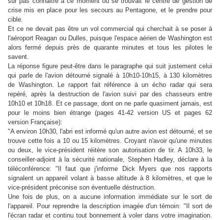
sûr pas connaitre à ce moment où se trouvait le centre de gestion de
crise mis en place pour les secours au Pentagone, et le prendre pour
cible.
Et ce ne devait pas être un vol commercial qui cherchait à se poser à
l'aéroport Reagan ou Dulles, puisque l'espace aérien de Washington est
alors fermé depuis près de quarante minutes et tous les pilotes le
savent.
La réponse figure peut-être dans le paragraphe qui suit justement celui
qui parle de l'avion détourné signalé à 10h10-10h15, à 130 kilomètres
de Washington. Le rapport fait référence à un écho radar qui sera
repéré, après la destruction de l'avion suivi par des chasseurs entre
10h10 et 10h18. Et ce passage, dont on ne parle quasiment jamais, est
pour le moins bien étrange
(pages 41-42 version US et pages 62
version Française):
"A environ 10h30, l'abri est informé qu'un autre avion est détourné, et se
trouve cette fois a 10 ou 15 kilomètres. Croyant n'avoir qu'une minutes
ou deux, le vice-président réitère son autorisation de tir. A 10h33, le
conseiller-adjoint à la sécurité nationale, Stephen Hadley, déclare à la
téléconférence: "Il faut que j'informe Dick Myers que nos rapports
signalent un appareil volant à basse altitude à 8 kilomètres, et que le
vice-président préconise son éventuelle déstruction.
Une fois de plus, on a aucune information immédiate sur le sort de
l'appareil. Pour reprendre la description imagée d'un témoin: "Il sort de
l'écran radar et continu tout bonnement à voler dans votre imagination.