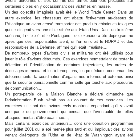
avions détournés utilisés comme des armes pour être précipités sur
certaines cibles en y occasionnant des victimes en masse.
Un des objectifs imaginés avait été le World Trade Center. Dans un
autre exercice, les chasseurs ont abattu fictivement au-dessus de
l'Atlantique un avion censé transporter des produits chimiques toxiques
qui se dirigeait vers une cible située aux Etats-Unis. Dans un troisième
scénario, la cible était le Pentagone - cet exercice a été déprogrammé
après que des responsables aient, si l'on en croit le NORAD et des
responsables de la Défense, affirmé qu'il était irréaliste...,
De nombreux types d'avions civils et militaires ont été utilisés pour
jouer le rôle d'avions détournés. Ces exercices permettaient de tester la
détection et l'identification de certaines trajectoires, les ordres de
décollages immédiat et les interceptions, les procédures concernant les
détournements, la coordination d'organismes internes et externes ainsi
que la sécurité opérationnelle comme celle qui touche aux procédures
de communication...,
Un porte-parole de la Maison Blanche a déclaré dimanche que
l'administration Bush n'était pas au courant de ces exercices. Les
exercices utilisant des avions réels montrent cependant qu'il y avait
une partie du gouvernement qui pensait que l'éventualité de telles
attaques méritait d'être examinée...,
Mais certains exercices antérieurs... dont une opération programmée
pour juillet 2001 qui a été menée plus tard et qui impliquait des avions
venant d'aéroports de l'Utha et de l'état de Washington ayant été