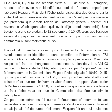
Et à 14h00, il y aura une seconde alerte au PC de crise au Pentagone,
au sujet d'un avion non identifié, au nord du Potomac, repéré par
l'aéroport Reagan. Mais dont l'écho radar disparaitra des écrans par la
suite. Cet avion sera ensuite identifié comme n'étant pas une menace
(on prétendra que c'était l'avion de l'attorney général Ashcroft, qui
revenait à Washington, alors qu'il avait déjà atterri avant midi). Une
troisième alerte se produira le 12 septembre à 10h00, alors que l'espace
aérien du pays est entièrement bouclé et que tous les avions
commerciaux sont maintenus au sol.
Il aurait fallu chercher à savoir qui a donné l'ordre de transmettre ces
avertissements, et identifier la source première de l'information au FBI
et à la FAA et à partir de là, remonter jusqu'à la précédente. Mais cela
n'a pas été fait. Le changement intentionnel du plan de vol du Vol 93
par un contrôleur de la FAA, étant pour sa part "expliqué" par un
Mémorandum de la Commission. Et pour l'avion signalé à 10h10-10h15,
qui ne pouvait pas être le Vol 93, mais qui a bien été abattu, cet
épisode n'est que très briévement abordé dans le rapport. Sans parler
de l'autre signalement à 10h30, où tout montre que nous avons à faire à
un faux écho radar, et que la Commission dira être un simple
hélicoptère.
On peut considérer les 11 autres "détournements", comme faisant
partie des exercices, mais que, même s'il s'agit de vols réels, ils n'ont
en fait jamais été détournés réellement. Et qu'en fait un seul seulement