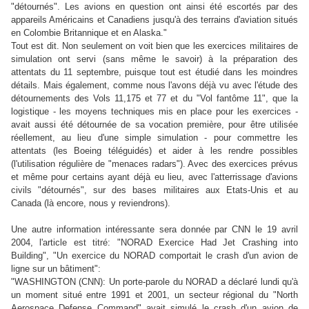
"détournés". Les avions en question ont ainsi été escortés par des
appareils Américains et Canadiens jusqu'à des terrains d'aviation situés
en Colombie Britannique et en Alaska."
Tout est dit. Non seulement on voit bien que les exercices militaires de
simulation ont servi (sans même le savoir) à la préparation des
attentats du 11 septembre, puisque tout est étudié dans les moindres
détails. Mais également, comme nous l'avons déjà vu avec l'étude des
détournements des Vols 11,175 et 77 et du "Vol fantôme 11", que la
logistique - les moyens techniques mis en place pour les exercices -
avait aussi été détournée de sa vocation première, pour être utilisée
réellement, au lieu d'une simple simulation - pour commettre les
attentats (les Boeing téléguidés) et aider à les rendre possibles
(l'utilisation régulière de "menaces radars"). Avec des exercices prévus
et même pour certains ayant déjà eu lieu, avec l'atterrissage d'avions
civils "détournés", sur des bases militaires aux Etats-Unis et au
Canada (là encore, nous y reviendrons).
Une autre information intéressante sera donnée par CNN le 19 avril
2004, l'article est titré: "NORAD Exercice Had Jet Crashing into
Building", "Un exercice du NORAD comportait le crash d'un avion de
ligne sur un bâtiment":
"WASHINGTON (CNN): Un porte-parole du NORAD a déclaré lundi qu'à
un moment situé entre 1991 et 2001, un secteur régional du "North
Aerospace Defense Command" avait simulé le crash d'un avion de