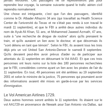
jamais retrouvés. Ces passagers ne se représenteront pas pour
reprendre leur voyage, la semaine suivante quand le trafic aérien civil
reprendra normalement.
Une chose est intriguante, c'est que l'un des passagers, identifié
comme le Dr. Albader Alhazmi 34 ans (qui travaillait au Health Science
Center de l'université du Texas et ne s'était pas rendu à son travail le
mardi 11 septembre), et que le FBI a arrêté deux autres individus du
nom de Ayub Ali Khan, 51 ans, et Mohammed Jaweed Azmath, 47 ans,
suite à "une recherche de drogue de routine" alors qu'ils prenaient le
train, et qu'ils auraient un lien avec le docteur, et que désormais ils
"sont détenu en tant que témoin". Selon le FBI, ils avaient tous les trois
déjà pris un vol United San Antonio-Denver le samedi 8 septembre.
Qu'ils devaient peut-être avoir prévus d'aider ou de participer aux
attentats du 11 septembre en détournant le Vol AA43. Et que ces trois
personnes ont leurs noms sur la liste des 180 personnes recherchées
par le FBI,
considérées comme ayant un lien avec les pirates de l'air du
11 septembre
. En tout, 49 personnes ont été arrêtées au 19 septembre
2001 et selon le ministre de la justice, 75 personnes qui pourraient avoir
des informations avaient été mises en garde-à-vue par les services
d'immigration.
Le Vol American Airlines 1729.
Deux autres hommes seront arrêtés le 11 septembre. Ils étaient sur le
vol AA1729 en provenance de Newark pour San Antonio via Dallas, qui