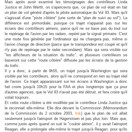
Mais après avoir examiné les témoignages des contrôleurs Linda
Justice et John Werth, on s'apercevra que, ce plan de vol était en fait
un plan de vol généré d'après le pilote automatique du Vol 93. Mais qu'il
s'agissait d'une "piste côtière" (une sorte de "plan de suivi au sol"). La
différence est primordiale, puisque ce trajet n'apparait pas sur les
écrans des contrôleurs aériens, parce qu'il ne se base pas du tout sur
le repérage de l'avion par les radars, repéré par le signal primaire. C'est
une route fixe générée par l'ordinateur qui ne changera pas, même si
l'avion change de direction (parce que le transpondeur est coupé et qu'il
n'y pas de repérage par le radar secondaire). Mais qui sera visible sur
"les afficheurs de la situation du trafic", et plusieurs contrôleurs se
baseront sur cette "route côtière" diffusée par les écrans de la gestion
du trafic.
Il y a donc, à partir de 9h55, un trajet jusqu'à Washington qui sera
visible par les contrôleurs, alors qu'il ne correspond en rien au trajet réel
de l'avion. Ce trajet apparaissant sur les écrans à Washington a donc
fait croire jusqu'à 10h15 pour la FAA et plus longtemps que ça pour
d'autres agences, que le Vol 93 n'avait pas été détruit, et fera croire qu'il
volait toujours.
Et cette route côtière a été modifiée par le contrôleur Linda Justice qui
le reconnait elle-même. Elle dira devant la Commission (Mémorandum
de la Commission du 2 octobre 2003,
link
) que le plan de vol allait
seulement jusqu'à l'aéroport de Hagerstown et pas plus loin. Mais que,
comme juste après quand on suit le "couloir aérien", il y avait l'aéroport
Reagan, elle a prolongée elle-même le trajet jusqu'à Reagan, pour qu'ils