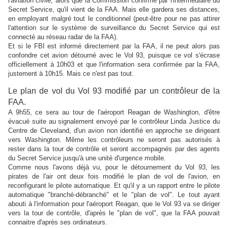
l'aviation civile, alors que la Commission confirme par l'intermédiaire du
Secret Service, qu'il vient de la FAA. Mais elle gardera ses distances,
en employant malgré tout le conditionnel (peut-être pour ne pas attirer
l'attention sur le
système de surveillance du Secret Service qui est
connecté au réseau radar de la FAA).
Et si le FBI est informé directement par la FAA, il ne peut alors pas
confondre cet avion détourné avec le Vol 93, puisque ce vol s'écrase
officiellement à 10h03 et que l'information sera confirmée par la FAA,
justement à 10h15. Mais ce n'est pas tout.
Le plan de vol du Vol 93 modifié par un contrôleur de la
FAA.
A 9h55, ce sera au tour de l'aéroport Reagan de Washington, d'être
évacué suite au signalement envoyé par le contrôleur Linda Justice du
Centre de Cleveland, d'un avion non identifié en approche se dirigeant
vers Washington. Même les contrôleurs ne seront pas autorisés à
rester dans la tour de contrôle et seront accompagnés par des agents
du Secret Service jusqu'à une unité d'urgence mobile.
Comme nous l'avons déjà vu, pour le détournement du Vol 93, les
pirates de l'air ont deux fois modifié le plan de vol de l'avion, en
reconfigurant le pilote automatique. Et qu'il y a un
rapport entre le pilote
automatique "branché-débranché" et le "plan de vol". Le tout ayant
abouti à l'information pour l'aéroport Reagan, que le Vol 93 va se diriger
vers la tour de contrôle, d'après le "plan de vol", que la FAA pouvait
connaitre d'après ses ordinateurs.