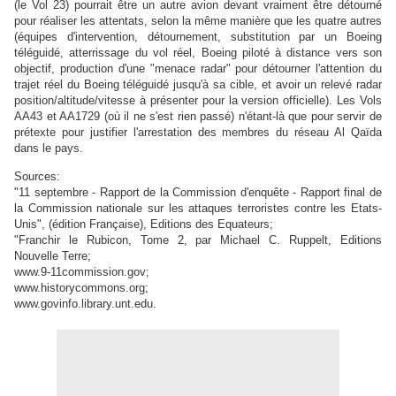
(le Vol 23) pourrait être un autre avion devant vraiment être détourné
pour réaliser les attentats, selon la même manière que les quatre autres
(équipes d'intervention, détournement, substitution par un Boeing
téléguidé, atterrissage du vol réel, Boeing piloté à distance vers son
objectif, production d'une "menace radar" pour détourner l'attention du
trajet réel du Boeing téléguidé jusqu'à sa cible, et avoir un relevé radar
position/altitude/vitesse à présenter pour la version officielle). Les Vols
AA43 et AA1729 (où il ne s'est rien passé) n'étant-là que pour servir de
prétexte pour justifier l'arrestation des membres du réseau Al Qaïda
dans le pays.
Sources:
"11 septembre - Rapport de la Commission d'enquête - Rapport final de
la Commission nationale sur les attaques terroristes contre les Etats-
Unis", (édition Française), Editions des Equateurs;
"Franchir le Rubicon, Tome 2, par Michael C. Ruppelt, Editions
Nouvelle Terre;
www.9-11commission.gov;
www.historycommons.org;
www.govinfo.library.unt.edu.