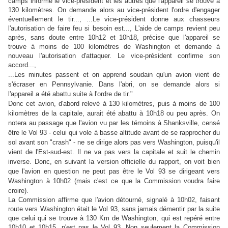
camps informe le vice-président et les autres que l'appareil se trouve à
130 kilomètres.
On demande alors au vice-président l'ordre d'engager
éventuellement le tir..., ...Le vice-président donne aux chasseurs
l'autorisation de faire feu si besoin est..., L'aide de camps revient peu
après, sans doute entre 10h12 et 10h18, précise que l'appareil se
trouve à moins de 100 kilomètres de Washington et demande à
nouveau l'autorisation d'attaquer. Le vice-président confirme son
accord...,
...Les minutes passent et on apprend soudain qu'un avion vient de
s'écraser en Pennsylvanie. Dans l'abri, on se demande alors si
l'appareil a été abattu suite à l'ordre de tir."
Donc cet avion, d'abord relevé à 130 kilomètres, puis à moins de 100
kilomètres de la capitale, aurait été abattu à 10h18 ou peu après. On
notera au passage que l'avion vu par les témoins à Shanksville, censé
être le Vol 93 - celui qui vole à basse altitude avant de se rapprocher du
sol avant son "crash" - ne se dirige alors pas vers Washington, puisqu'il
vient de l'Est-sud-est. Il ne va pas vers la capitale et suit le chemin
inverse. Donc, en suivant la version officielle du rapport, on voit bien
que l'avion en question ne peut pas être le Vol 93 se dirigeant vers
Washington à 10h02 (mais c'est ce que la Commission voudra faire
croire).
La Commission affirme que l'avion détourné, signalé à 10h02, faisant
route vers Washington était le Vol 93, sans jamais démentir par la suite
que celui qui se trouve à 130 Km de Washington, qui est repéré entre
10h10 et 10h15, n'est pas le Vol 93.
Non seulement la Commission