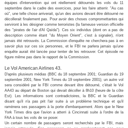
équipes d'intervention qui ont réellement détournés les vols du 11
septembre dans le cadre des exercices, pour les faire atterrir. "Au cas
où", une telle chose arriverait, qu'un des avions devant être détourné ne
décollerait finalement pas. Pour avoir des
choses compromettantes qui
serviront à les désigner comme terroristes (la fameuse version officielle
des "pirates de l'air d'Al Qaïda").
Ces six individus (dont on a pas de
description comme étant "du Moyen Orient", c'est à signaler), n'ont
jamais été retrouvés. La Commission d'enquête ne cherchera pas à en
savoir plus sur ces six personnes, et le FBI ne parlera jamais qu'une
enquête aurait été lancée pour tenter de les retrouver. Cet épisode ne
figure même pas dans le rapport de la Commission.
Le Vol American Airlines 43.
D'après plusieurs médias (BBC du 18 septembre 2001; Guardian du 19
septembre 2001;
New York Times du 19 septembre 2001)
; un autre vol
sera considéré par le FBI comme devant être détourné, c'était le Vol
AA43 au départ de Boston qui devait décoller à 8h10 (heure de la côte
Est).
Les informations sont contradictoires, la BBC et le Guardian
disant qu'il n'a pas prit l'air suite à un problème technique et qu'il
ramènera ses passagers à la porte d'embarquement. Alors que le
New
York Times dira que l'avion a atterri à Cincinnati suite à l'ordre de la
FAA à tous les vols de se poser.
Un certain nombre de passagers seront recherchés par le FBI, mais