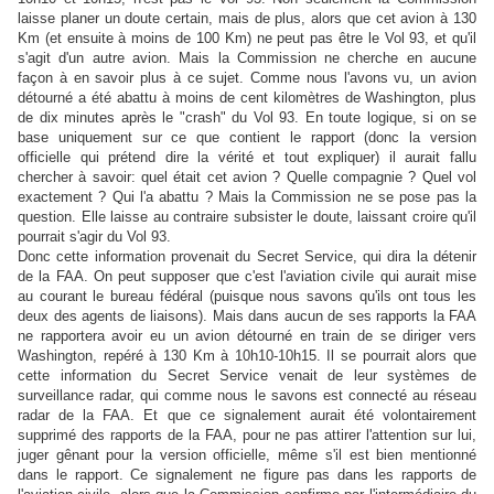
laisse planer un doute certain, mais de plus, alors que cet avion à 130
Km (et ensuite à moins de 100 Km) ne peut pas
être le Vol 93, et qu'il
s'agit d'un autre avion. Mais la Commission ne cherche en aucune
façon à en savoir plus à ce sujet. Comme nous l'avons vu, un avion
détourné a été abattu à moins de cent kilomètres de
Washington
, plus
de dix minutes après le "crash" du Vol 93. En toute logique, si on se
base uniquement sur ce que contient le rapport (donc la version
officielle qui prétend dire la vérité et tout expliquer) il aurait fallu
chercher à savoir: quel était cet avion ? Quelle compagnie ? Quel vol
exactement ? Qui l'a abattu ? Mais la Commission ne se pose pas la
question. Elle laisse au contraire subsister le doute, laissant croire qu'il
pourrait s'agir du Vol 93.
Donc cette information provenait du Secret Service, qui dira la détenir
de la FAA. On peut supposer que c'est l'aviation civile qui aurait mise
au courant le bureau fédéral (puisque nous savons qu'ils ont tous les
deux des agents de liaisons). Mais dans aucun de ses rapports la FAA
ne rapportera avoir eu un avion détourné en train de se diriger vers
Washington, repéré à 130 Km à 10h10-10h15. Il se pourrait alors que
cette information du Secret Service venait de leur systèmes de
surveillance radar, qui comme nous le savons est connecté au réseau
radar de la FAA. Et que ce signalement aurait été volontairement
supprimé des rapports de la FAA, pour ne pas attirer l'attention sur lui,
juger gênant pour la version officielle, même s'il est bien mentionné
dans le rapport. C
e signalement ne figure pas dans les rapports de