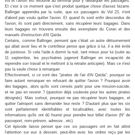
vol et l'avion est retourné au terminal pour y débarquer les passagers.
Et c'est à ce moment que s'est produit quelque chose d'assez bizarre.
Ballinger apprendra par la suite, que six passagers du Vol 23, n'ont
d'abord pas voulu quitter l'avion. Et quand ils sont enfin descendus de
l'avion, ils sont parti directement, sans récupérer leurs bagages. Dans
leurs bagages on trouvera ensuite des exemplaire du Coran et des
manuels d'instruction d'Al Qaïda.
Certains, comme Ballinger, pensent que c'était un autre détournement
qui allait avoir lieu et le contrôleur pense que grâce à lui, il a été évité
de justesse. Si cela l'aide à dormir la nuit, tant mieux pour lui (suite au
11 septembre, les psychiatres jugeront Ballinger en incapacité de
reprendre son travail et le mettront à la retraite anticipée). Mais ce n'est
pas la seule chose à remarquer.
Effectivement, si ce sont des "pirates de l'air d'Al Qaïda", pourquoi se
faire autant remarquer en refusant de quitter l'avion ? Pourquoi avoir
des bagages, alors qu'ils sont censés partir pour une mission-suicide,
et ne pas en revenir ? (question déjà soulevée pour les autres pirates
désignés). Mais surtout, pourquoi ne pas récupérer leurs bagages, et
quitter l'aéroport sans demander leur reste ? D'autant plus que les six
sont parfaitement identifiables et localisables, avec toutes les
informations qu'ils ont dû fournir pour prendre leur billet d'avion (N° de
passeport, nom-prénom, adresse...etc).
Cet épisode laisse penser que ces six passagers ont en fait attiré
l'attention sur eux à dessein, peut-être avec les ordres reçu par les