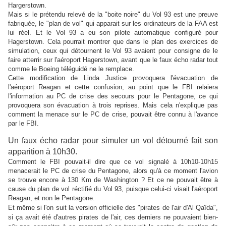
Hargerstown.
Mais si le prétendu relevé de la "boite noire" du Vol 93 est une preuve
fabriquée, le "plan de vol" qui apparait sur les ordinateurs de la FAA est
lui réel. Et le Vol 93 a eu son pilote automatique configuré pour
Hagerstown. Cela pourrait montrer que dans le plan des exercices de
simulation, ceux qui détournent le Vol 93 avaient pour consigne de le
faire atterrir sur l'aéroport Hagerstown, avant que le faux écho radar tout
comme le Boeing téléguidé ne le remplace.
Cette modification de Linda Justice provoquera l'évacuation de
l'aéroport Reagan et cette confusion, au point que le FBI relaiera
l'information au PC de crise des secours pour le Pentagone, ce qui
provoquera son évacuation à trois reprises. Mais cela n'explique pas
comment la menace sur le PC de crise, pouvait être connu à l'avance
par le FBI.
Un faux écho radar pour simuler un vol détourné fait son
apparition à 10h30.
Comment le FBI pouvait-il dire que ce vol signalé à 10h10-10h15
menacerait le PC de crise du Pentagone, alors qu'à ce moment l'avion
se trouve encore à 130 Km de Washington ? Et ce ne pouvait être à
cause du plan de vol réctifié du Vol 93, puisque celui-ci visait l'aéroport
Reagan, et non le Pentagone.
Et même si l'on suit la version officielle des "pirates de l'air d'Al Qaïda",
si ça avait été d'autres pirates de l'air, ces derniers ne pouvaient bien-