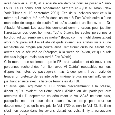
avait décoller à 8h50, et a ensuite été dérouté pour se poser à Saint-
Louis. Leurs noms sont Mohammed Azmath et Ayub Ali Khan (New
York Tilmes du 19 septembre 2001). Ces deux individus sont ceux-là
même qui avaient été arrêtés dans un train à Fort Worth
suite à "une
recherche de drogue de routine" et qu'ils auraient un lien avec le
Dr.
Albader Alhazmi.
Les autorités donneront comme raison, pour justifier
l'arrestation des deux hommes, "qu'ils étaient les seules personnes à
bord du vol qui semblaient se méfier" (léger, comme motif d'arrestation)
alors qu'auparavant il avait été dit qu'ils avaient été arrêtés suite à une
recherche de drogue (on pourra aussi remarquer qu'ils ne seront pas
arrêtés par la sécurité de l'aéroport, à la sortie de l'avion, ce qui aurait
été plus logique, mais plus tard à Fort Worth).
Cela montre non seulement que le FBI sait parfaitement où trouver les
personnes recherchées "en lien avec Al Qaïda" (coupables ou non,
d'après les listes de passagers), mais à quel point il est facile de
trouver un prétexte de les interpeller (même le plus insignifiant), en se
justifiant ensuite avec la liste de terroristes du FBI.
Et aussi que l'argument du FBI donné précédemment à la presse,
disant q
u'ils avaient peut-être prévu d'aider ou de participer aux
attentats du 11 septembre en détournant le Vol AA43 ne tient plus,
puisqu'ils ne sont que deux dans l'avion (trop peu pour un
détournement) et qu'ils ont pris le Vol 1729 et non le Vol 43. Et il ne
s'est rien passé dans les avions durant les vols, il n'y a eu aucune