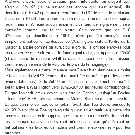
Andrews enverra deux chasseurs, pour l'intercepter en croyant qu'il
s'agit du Vol 93 (ils ne savent pas encore qu'il s'est écrasé). Ils
décolleront à 10h42 après avoir reçu l'ordre du PC de crise de la Maison
Blanche, à 10h38. Les pilotes se porteront à la rencontre de ce signal
radar mais il n'y aura aucun avion et plus tard ce signalement sera
considéré comme une fausse alerte. Cela montre que les F-16
d'Andrews qui décolleront à 10h42, n'ont pas été envoyés pour
simplement patrouiller au-dessus de Washington, suite à l'ordre de la
Maison Blanche comme on aurait pu le croire. Ils ont été envoyés pour
intercepter ce qui était en fait le faux signal radar, qui apparait à 10h30
(et qui figure de manière sybilline dans le rapport de la Commission
comme nous venons de le voir, par le biais du témoignage).
Mais également que cette "menace radar" était bien destinée à simuler
le trajet final du Vol 93 (comme il en avait été de même pour les autres
avions détournés). Si le Vol 93 ne s'était pas officièllement "écrasé", il
serait arrivé à Washington vers 10h25-10h30, les heures correspondent.
Et que l'objectif prévu devait bien être le Capitole, puisqu'un Boeing
"Doomsday" E-4B survolait encore la Maison-Blanche à cette heure-là.
Et que, comme ce faux écho radar n'avait plus lieu d'être, puisque le
Vol 93 (ou plutôt le Boeing téléguidé qui devait en tenir lieu) n'atteindra
jamais la capitale, cela suppose que ceux qui sont chargés de produire
les "menaces radars", ne devaient même pas savoir qu'ils étaient en
fait utilisés - les faux échos radars tout comme eux-mêmes - pour les
attentats.