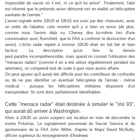
Impossible de savoir où il est, ni ce qu'il lui arrive". Finalement, l'abri
est informé que le prétendu avion détourné est en réalité un hélicoptère
sanitaire de l'armée."
L'avion signalé entre 10h10 et 10h15 est suivi par des chasseurs, avec
un ordre de l'abattre, cela montre qu'il y a bien un avion (de plus,
comme nous l'avons déjà vu, Cheney dira lui-même lors d'une
conversation avec Rumsfeld, que la FAA a confirmé la destruction d'un
avion). L'écho radar repéré à environ 10h30 était en fait bel et bien
factice. La description qu'un fera le témoin
peut paraître incompréhenssible, mais quand on connait l'utilisation des
"menaces radars" (comme il en a été utilisé régulièrement pendant les
attentats), on comprend tout de suite à quoi nous avons affaire.
On peut ajouter qu'il aurait été difficile pour les contrôleurs de confondre
ou de ne pas identifier un éventuel hélicoptère de l'armée - même
médical - puisque les hélicoptères militaires disposent d'un
transpondeur. Ils sont donc parfaitement identifiables.
Cette "menace radar" était destinée à simuler le "Vol 93",
qui aurait dû arriver à Washington.
Alors à 10h30 un avion suspect est localisé en train de descendre la
rivière Potomac. Le signalement provennait du Secret Service et du
gestionnaire de la FAA John Withe, d'après le Major David McNulty,
officier supérieur du renseignement d'Andrews.