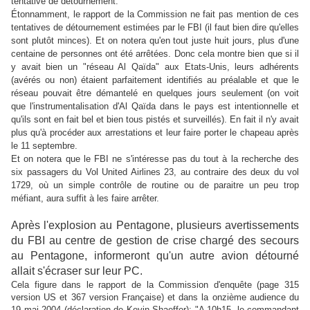
tentative de détournement.
Étonnamment, le rapport de la Commission ne fait pas mention de ces
tentatives de détournement estimées par le FBI (il faut bien dire qu'elles
sont plutôt minces). Et on notera qu'en tout juste huit jours, plus d'une
centaine de personnes ont été arrêtées. Donc cela montre bien que si il
y avait bien un "réseau Al Qaïda" aux Etats-Unis, leurs adhérents
(avérés ou non) étaient parfaitement identifiés au préalable et que le
réseau pouvait être démantelé en quelques jours seulement (on voit
que l'instrumentalisation d'Al Qaïda dans le pays est intentionnelle et
qu'ils sont en fait bel et bien tous pistés et surveillés). En fait il n'y avait
plus qu'à procéder aux arrestations et leur faire porter le chapeau après
le 11 septembre.
Et on notera que le FBI ne s'intéresse pas du tout à la recherche des
six passagers du Vol United Airlines 23, au contraire des deux du vol
1729, où un simple contrôle de routine ou de paraitre un peu trop
méfiant, aura suffit à les faire arrêter.
Après l'explosion au Pentagone, plusieurs avertissements
du FBI au centre de gestion de crise chargé des secours
au Pentagone, informeront qu'un autre avion détourné
allait s'écraser sur leur PC.
Cela figure dans le rapport de la Commission d'enquête (page 315
version US et 367 version Française) et dans la onzième audience du
19 mai 2004 (déclaration de Kevin Shaeffer): "A 10h15, le commandant