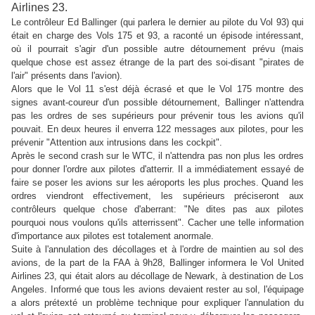
Airlines 23.
Le contrôleur Ed Ballinger (qui parlera le dernier au pilote du Vol 93) qui
était en charge des Vols 175 et 93, a raconté un épisode intéressant,
où il pourrait s'agir d'un possible autre détournement prévu (mais
quelque chose est assez étrange de la part des soi-disant "pirates de
l'air" présents dans l'avion).
Alors que le Vol 11 s'est déjà écrasé et que le Vol 175 montre des
signes avant-coureur d'un possible détournement, Ballinger n'attendra
pas les ordres de ses supérieurs pour prévenir tous les avions qu'il
pouvait. En deux heures il enverra 122 messages aux pilotes, pour les
prévenir "Attention aux intrusions dans les cockpit".
Après le second crash sur le WTC, il n'attendra pas non plus les ordres
pour donner l'ordre aux pilotes d'atterrir. Il a immédiatement essayé de
faire se poser les avions sur les aéroports les plus proches. Quand les
ordres viendront effectivement, les supérieurs préciseront aux
contrôleurs quelque chose d'aberrant: "Ne dites pas aux pilotes
pourquoi nous voulons qu'ils atterrissent". Cacher une telle information
d'importance aux pilotes est totalement anormale.
Suite à l'annulation des décollages et à l'ordre de maintien au sol des
avions, de la part de la FAA à 9h28, Ballinger informera le Vol United
Airlines 23, qui était alors au décollage de Newark, à destination de Los
Angeles. Informé que tous les avions devaient rester au sol, l'équipage
a alors prétexté un problème technique pour expliquer l'annulation du