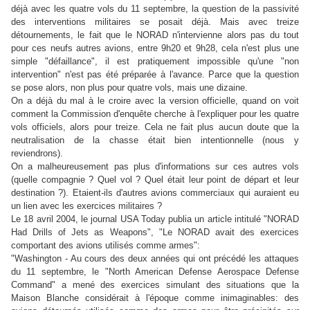
déjà avec les quatre vols du 11 septembre, la question de la passivité
des interventions militaires se posait déjà. Mais avec treize
détournements, le fait que le NORAD n'intervienne alors pas du tout
pour ces neufs autres avions, entre 9h20 et 9h28, cela n'est plus une
simple "défaillance", il est pratiquement impossible qu'une "non
intervention" n'est pas été préparée à l'avance. Parce que la question
se pose alors, non plus pour quatre vols, mais une dizaine.
On a déjà du mal à le croire avec la version officielle, quand on voit
comment la Commission d'enquête cherche à l'expliquer pour les quatre
vols officiels, alors pour treize. Cela ne fait plus aucun doute que la
neutralisation de la chasse était bien intentionnelle (nous y
reviendrons).
On a malheureusement pas plus d'informations sur ces autres vols
(quelle compagnie ? Quel vol ? Quel était leur point de départ et leur
destination ?). Etaient-ils d'autres avions commerciaux qui auraient eu
un lien avec les exercices militaires ?
Le 18 avril 2004, le journal USA Today publia un article intitulé "NORAD
Had Drills of Jets as Weapons", "Le NORAD avait des exercices
comportant des avions utilisés comme armes":
"Washington - Au cours des deux années qui ont précédé les attaques
du 11 septembre, le "North American Defense Aerospace Defense
Command" a mené des exercices simulant des situations que la
Maison Blanche considérait à l'époque comme inimaginables: des