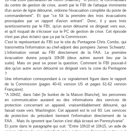
du centre de gestion de crise, averti par le FBI de l'attaque imminente
d'un avion de ligne détourné, ordonne l'évacuation complète du poste de
commandement". E
t que "ce fût la première des trois évacuations
provoquées par un rapport d'avion entrant". Donc, il y aura trois
avertissements par le FBI, qu'un avion détourné se dirigeait vers eux,
et qu'il risquait de s'écraser sur le PC de gestion de crise. Cet épisode
n'est pas plus éclairci que ça par la Commission.
C'est le représentant du FBI sur le site du Pentagone Chris Combs, qui
transmettra l'information au chef-adjoint des pompiers James Schwartz.
L'information venait au FBI directement de la FAA. La première
évacuation durera jusqu'à 10h38 (deux autres auront lieu par la
suite).
Mais on peut se poser la question:
Comment le FBI pouvait-il
dire qu'un autre avion détourné se dirigeait vers la zone du Pentagone
?
Une information correspondant à ce signalement figure dans le rapport
de la Commission (pages 40-41 version US et pages 61-62 version
Française):
"A 10h02, dans l'abri [le bunker de la Maison Blanche], les personnes
en communication auraient eu des informations des services de
protection concernant un appareil, vraisemblablement détourné, qui
faisait route vers Washington. Cet appareil est le vol 93. Les services
de protection du président tiennent l'information directement de la
FAA... Mais ils ignorent que l'avion s'est déjà écrasé en Pennsylvanie".
Et juste dans le paragraphe qui suit: "Entre 10h10 et 10h15, un aide de