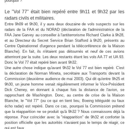
pourquoi ?
Le "Vol 77" était bien repéré entre 9h11 et 9h32 par les
radars civils et militaires.
Entre 9h09 et 9h30, il y aura deux douzaine de vols suspects sur les
radars de la FAA et du NORAD (déclaration de l'administratrice de la
FAA Jane Garvey au conseiller à l'antiterrorisme Richard Clarke à 9h28,
et au Directeur du Secret Service Brian Stafford à 9h20, présents au
Centre Opérationnel d'urgence pendant la téléconférence de la Maison
Blanche). En fait, ils n'étaient pas détournés et neuf de ces avions
atterriront par la suite. Les deux restants étant les vols AA 77 et UA 93.
Donc le Vol 77 était repéré bien avant 9h32.
Une autre chose indique qu'avant 9h32 le Vol 77 est bien repéré. C'est
la déclaration de Norman Mineta, secrétaire aux Transports devant la
Commission (deuxième audience de mai 2003). Qui dit qu'entre 9h25 et
9h30, un jeune homme venait régulièrement informer le Vice-Président
Dick Cheney, en donnant à chaque fois la distance de l'avion, se
rapprochant de Washington. Donc, au centre de crise de la Maison
Blanche, le "Vol 77" (ou ce qui en tient lieu, Boeing téléguidé ou faux
écho radar) est repéré. Dans ce cas, pourquoi la Commission prétend
que la réapparition ne se produit qu'à 9h32 ? Nous connaissons déjà la
réponse. Pour coïncider avec la "réapparition" de 9h32 et conforter la
position officielle que les autorités n'avaient pas le temps de réagir, ce
qui est faux.