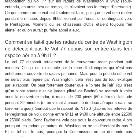
réapparition du Vol 77 sur les radars de Washington à 9h32 (sous-
entendu, en aussi peu de temps, ils n'avaient pas le temps d'intervenir).
Ce qui comme on le voit est totalement faux, puisque le vol sera repéré
pendant 6 minutes depuis 9h05, venant par l'ouest et se dirigeant vers
le Pentagone. Moment où les chasseurs d'Otis étaient toujours "en
alerte" et où on aurait pu faire appel à eux.
Comment se fait-il que les radars du centre de Washington
ne détectent pas le Vol 77 depuis son entrée dans leur
espace-aérien à 9h11 ?
Le Vol 77 disparait totalement de la couverture radar pendant huit
minutes. Ce qui est explicable par la zone d'Indianapolis qui n'est pas
entièrement couverte de radars primaires. Mais pour la période où le vol
ne serait plus repéré par Washington, cela n'est pas du tout expliqué
par le rapport. On peut fortement douter que le "pirate de l'air" (qui n'est
qu'un pilote amateur et n'a jamais piloté de Boeing) se mettrait à voler
sous la couverture radar, à moins de 200 pieds (60 mètres) d'altitude
pendant 29 minutes (et en volant à proximité de deux aéroports sans se
faire remarquer). Surtout que le rapport du NTSB (d'après les relevés de
l'enregistreur de vol), donne entre 9h11 et 9h30 une altitude entre 22500
et 25000 pieds. Donc l'avion ne vole pas sous la couverture radar. Alors
pourquoi les radars primaires de Washington ne le détectent-ils pas ?
Et si tel est le cas, pourquoi la Commission ne se demande pas