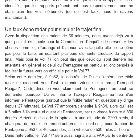
identifié", que les rapports présenteront tous respectivement comme
étant bien les vols détournés (ce qui est faux, nous le savons
maintenant).
Un faux écho radar pour simuler le trajet final.
Avec la disparition des radars de 36 minutes, nous avons déjà vu à
quel point il est facile pour la Commission d'enquête de présenter les
choses comme ça l'arrange et l'aisance avec laquelle elle ne se gêne
pas pour le faire, en écartant plusieurs éléments cruciaux du rapport
final. Mais pour le Vol 77, on peut dire que ceux qui sont derrière les
attentats en général et celui du Pentagone en particulier, ont pensés à
faciliter la future version officielle pour le Vol 77.
Selon cette dernière, à 9h32, le contrôle de Dulles "repère une cible
radar se dirigeant vers l'est à grande vitesse et informe l'aéroport
Reagan". Cette direction vise clairement le Pentagone, on peut se
demander pourquoi Dulles informe l'aéroport Reagan au lieu d'en
informer le Pentagone (surtout que la "cible radar" en question s'y dirige
depuis 27 minutes). Le Vol 77 amorcerait ensuite à 9h34, alors qu'il est
à 5 miles à l'ouest-sud ouest du Pentagone, par un virage à droite à 330
degrés. Arrivée en bas de la spirale, à une altitude de 2200 pieds, il
changera de route en remontant vers le nord-est, pour frapper le
Pentagone à 9h37 et 46 secondes, à la vitesse de 530 miles à l'heure.
Dans l'intervalle, le "Vol 77" sera aussi signalé à la FAA par le centre de