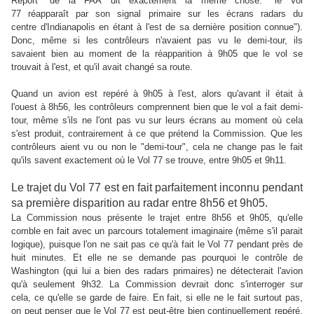
Report" de la FAA dit exactement la même chose: "le Vol
77 réapparaît par son signal primaire sur les écrans radars du
centre d'Indianapolis en étant à l'est de sa dernière position connue").
Donc, même si les contrôleurs n'avaient pas vu le demi-tour, ils
savaient bien au moment de la réapparition à 9h05 que le vol se
trouvait à l'est, et qu'il avait changé sa route.
Quand un avion est repéré à 9h05 à l'est, alors qu'avant il était à
l'ouest à 8h56, les contrôleurs comprennent bien que le vol a fait demi-
tour, même s'ils ne l'ont pas vu sur leurs écrans au moment où cela
s'est produit, contrairement à ce que prétend la Commission. Que les
contrôleurs aient vu ou non le "demi-tour", cela ne change pas le fait
qu'ils savent exactement où le Vol 77 se trouve, entre 9h05 et 9h11.
Le trajet du Vol 77 est en fait parfaitement inconnu pendant
sa première disparition au radar entre 8h56 et 9h05.
La Commission nous présente le trajet entre 8h56 et 9h05, qu'elle
comble en fait avec un parcours totalement imaginaire (même s'il parait
logique), puisque l'on ne sait pas ce qu'à fait le Vol 77 pendant près de
huit minutes. Et elle ne se demande pas pourquoi le contrôle de
Washington (qui lui a bien des radars primaires) ne détecterait l'avion
qu'à seulement 9h32. La Commission devrait donc s'interroger sur
cela, ce qu'elle se garde de faire. En fait, si elle ne le fait surtout pas,
on peut penser que le Vol 77 est peut-être bien continuellement repéré.