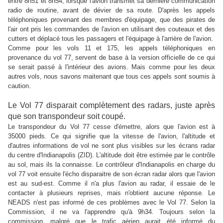
entre 8h51 et 8h54, lorsque l'avion transmet sa dernière communication
radio de routine, avant de dévier de sa route. D'après les appels
téléphoniques provenant des membres d'équipage, que des pirates de
l'air ont pris les commandes de l'avion en utilisant des couteaux et des
cutters et déplacé tous les passagers et l'équipage à l'arrière de l'avion.
Comme pour les vols 11 et 175, les appels téléphoniques en
provenance du vol 77, servent de base à la version officielle de ce qui
se serait passé à l'intérieur des avions. Mais comme pour les deux
autres vols, nous savons maitenant que tous ces appels sont soumis à
caution.
Le Vol 77 disparait complètement des radars, juste après
que son transpondeur soit coupé.
Le transpondeur du Vol 77 cesse d'émettre, alors que l'avion est à
35000 pieds. Ce qui signifie que la vitesse de l'avion, l'altitude et
d'autres informations de vol ne sont plus visibles sur les écrans radar
du centre d'Indianapolis (ZID). L'altitude doit être estimée par le contrôle
au sol, mais ils la connaisse. Le contrôleur d'Indianapolis en charge du
vol 77 voit ensuite l'écho disparaitre de son écran radar alors que l'avion
est au sud-est. Comme il n'a plus l'avion au radar, il essaie de le
contacter à plusieurs reprises, mais n'obtient aucune réponse. Le
NEADS n'est pas informé de ces problèmes avec le Vol 77. Selon la
Commission, il ne va l'apprendre qu'à 9h34. Toujours selon la
commission, malgré que le trafic aérien aurait été informé du