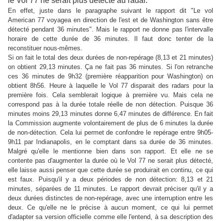
le Vol 77 ne serait plus détecté au radar.
En effet, juste dans le paragraphe suivant le rapport dit "Le vol
American 77 voyagea en direction de l'est et de Washington sans être
détecté pendant 36 minutes". Mais le rapport ne donne pas l'intervalle
horaire de cette durée de 36 minutes. Il faut donc tenter de la
reconstituer nous-mêmes.
Si on fait le total des deux durées de non-repérage (8,13 et 21 minutes)
on obtient 29,13 minutes. Ça ne fait pas 36 minutes. Si l'on retranche
ces 36 minutes de 9h32 (première réapparition pour Washington) on
obtient 8h56. Heure à laquelle le Vol 77 disparait des radars pour la
première fois. Cela semblerait logique à première vu. Mais cela ne
correspond pas à la durée totale réelle de non détection. Puisque 36
minutes moins 29,13 minutes donne 6,47 minutes de différence. En fait
la Commission augmente volontairement de plus de 6 minutes la durée
de non-détection. Cela lui permet de confondre le repérage entre 9h05-
9h11 par Indianapolis, en le comptant dans sa durée de 36 minutes.
Malgré qu'elle le mentionne bien dans son rapport. Et elle ne se
contente pas d'augmenter la durée où le Vol 77 ne serait plus détecté,
elle laisse aussi penser que cette durée se produirait en continu, ce qui
est faux. Puisqu'il y a deux périodes de non détection: 8,13 et 21
minutes, séparées de 11 minutes. Le rapport devrait préciser qu'il y a
deux durées distinctes de non-repérage, avec une interruption entre les
deux. Ce qu'elle ne le précise à aucun moment, ce qui lui permet
d'adapter sa version officielle comme elle l'entend, à sa description des