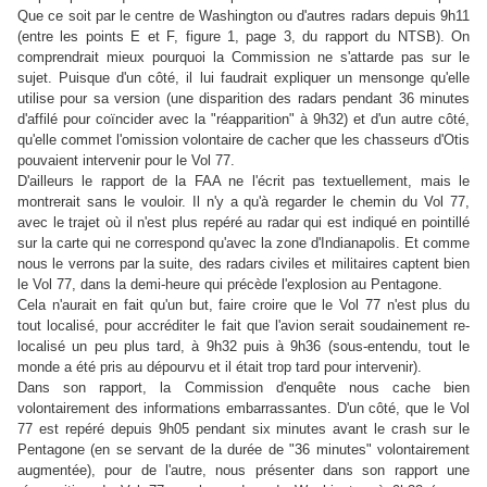
Que ce soit par le centre de Washington ou d'autres radars depuis 9h11
(entre les points E et F, figure 1, page 3, du rapport du NTSB). On
comprendrait mieux pourquoi la Commission ne s'attarde pas sur le
sujet. Puisque d'un côté, il lui faudrait expliquer un mensonge qu'elle
utilise pour sa version (une disparition des radars pendant 36 minutes
d'affilé pour coïncider avec la "réapparition" à 9h32) et d'un autre côté,
qu'elle commet l'omission volontaire de cacher que les chasseurs d'Otis
pouvaient intervenir pour le Vol 77.
D'ailleurs le rapport de la FAA ne l'écrit pas textuellement, mais le
montrerait sans le vouloir. Il n'y a qu'à regarder le chemin du Vol 77,
avec le trajet où il n'est plus repéré au radar qui est indiqué en pointillé
sur la carte qui ne correspond qu'avec la zone d'Indianapolis. Et comme
nous le verrons par la suite, des radars civiles et militaires captent bien
le Vol 77, dans la demi-heure qui précède l'explosion au Pentagone.
Cela n'aurait en fait qu'un but, faire croire que le Vol 77 n'est plus du
tout localisé, pour accréditer le fait que l'avion serait soudainement re-
localisé un peu plus tard, à 9h32 puis à 9h36 (sous-entendu, tout le
monde a été pris au dépourvu et il était trop tard pour intervenir).
Dans son rapport, la Commission d'enquête nous cache bien
volontairement des informations embarrassantes. D'un côté, que le Vol
77 est repéré depuis 9h05 pendant six minutes avant le crash sur le
Pentagone (en se servant de la durée de "36 minutes" volontairement
augmentée), pour de l'autre, nous présenter dans son rapport une