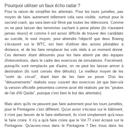
Pourquoi utiliser un faux écho radar ?
Pour la raison de simplifier les attentats. Pour les tours jumelles, pas
moyen de faire autrement tellement cela sera visible, surtout pour le
second crash, qui sera bien-sûr filmé par toutes les télévisions. Comme
on ne peut laisser des terroristes sachant à peine piloter (ils n'auraient
jamais réussi) et comme il est assez difficile de trouver des candidats
au suicide, le seul moyen, pour atteindre l'objectif que deux Boeing
s'écrasent sur le WTC, est bien d'utiliser des avions pilotables à
distance, et de les faire remplacer les vols réels à un moment donné.
Ces derniers étant détournés pour les faire atterrir par des équipes
d'interventions, dans le cadre des exercices de simulations. Forcément,
puisqu'ils sont remplacés par d'autre, on ne peut les laisser arriver à
destination (ils sont censés être détruits). Le meilleur moyen de les
"sortir du circuit", étant bien de les faire se poser. D'où les
"détournements" réalisés sous couvert des exercices (et que bien-sûr
la version officielle présentera comme avoir été réalisés par les "pirates
de l'air d'Al Qaïda", puisque c'est bien le but des attentats).
Mais alors qu'ils ne peuvent pas faire autrement pour les tours jumelles,
pour le Pentagone c'est différent. Qu'un avion s'écrase sur le bâtiment,
il n'ont pas besoin de le faire réellement, ils n'ont simplement qu'à nous
le faire croire. Il n'y a qu'à faire croire que le Vol 77 s'est écrasé sur le
Pentagone. Qu'avons-nous dans le Pentagone ? Des trous dans les