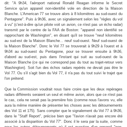
dit: "A 9h34, l'aéroport national Ronald Reagan informe le Secret
Service qu'un appareil non-identifié vole en direction de la Maison
Blanche. L'American 77 se trouve alors à 8 kilomètres au sud-ouest du
Pentagone". Puis à 9h36, avec un signalement selon les "règles du vol
à vu" (c'est-à-dire qu'un pilote voit un avion, ce n'est pas un écho radar)
transmit par le centre de la FAA de Boston: "appareil non identifié se
rapprochant de Washington", en disant qu'il se trouve "neuf kilomètres
au sud-est de la Maison Blanche... neuf sud-ouest. Neuf sud-ouest de
la Maison Blanche". Donc le Vol 77 se trouverait à 9h29 à l'ouest et à
9h34 au sud-ouest du Pentagone, pour se trouver ensuite à 9h36,
d'abord au sud-est, puis dans l'instant qui suit au sud-ouest de la
Maison Blanche (ce qui ne correspond pas du tout au trajet-retour vers
Washington). Soit l'un des échos radars repérés ne devait pas être le
Vol 77. Ou s'il s'agit bien du Vol 77, il n'a pas du tout suivi le trajet que
l'on prétend.
Que la Commission voudrait nous faire croire que les deux repérages
radars différents seraient un seul et même avion, alors que ce n'est pas
le cas, cela ne serait pas la première fois (comme nous l'avons vu, elle
aura la même manière de présenter les choses avec les détournements
des Vol 11 et 175). Sans compter que le signalement du Vol 77 à 9h36,
dans le "Staff Report", précise bien que "l'avion n'avait pas encore été
associé à la disparition du Vol 77". Donc il le sera par la suite, comme
pour les autres détournements où il est question d'un appareil "non-