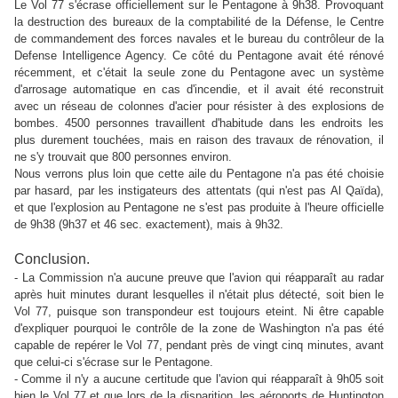
Le Vol 77 s'écrase officiellement sur le Pentagone à 9h38. Provoquant
la destruction des bureaux de la comptabilité de la Défense, le Centre
de commandement des forces navales et le bureau du contrôleur de la
Defense Intelligence Agency. Ce côté du Pentagone avait été rénové
récemment, et c'était la seule zone du Pentagone avec un système
d'arrosage automatique en cas d'incendie, et il avait été reconstruit
avec un réseau de colonnes d'acier pour résister à des explosions de
bombes. 4500 personnes travaillent d'habitude dans les endroits les
plus durement touchées, mais en raison des travaux de rénovation, il
ne s'y trouvait que 800 personnes environ.
Nous verrons plus loin que cette aile du Pentagone n'a pas été choisie
par hasard, par les instigateurs des attentats (qui n'est pas Al Qaïda),
et que l'explosion au Pentagone ne s'est pas produite à l'heure officielle
de 9h38 (9h37 et 46 sec. exactement), mais à 9h32.
Conclusion.
- La Commission n'a aucune preuve que l'avion qui réapparaît au radar
après huit minutes durant lesquelles il n'était plus détecté, soit bien le
Vol 77, puisque son transpondeur est toujours eteint. Ni être capable
d'expliquer pourquoi le contrôle de la zone de Washington n'a pas été
capable de repérer le Vol 77, pendant près de vingt cinq minutes, avant
que celui-ci s'écrase sur le Pentagone.
- Comme il n'y a aucune certitude que l'avion qui réapparaît à 9h05 soit
bien le Vol 77 et que lors de la disparition, les aéroports de Huntington