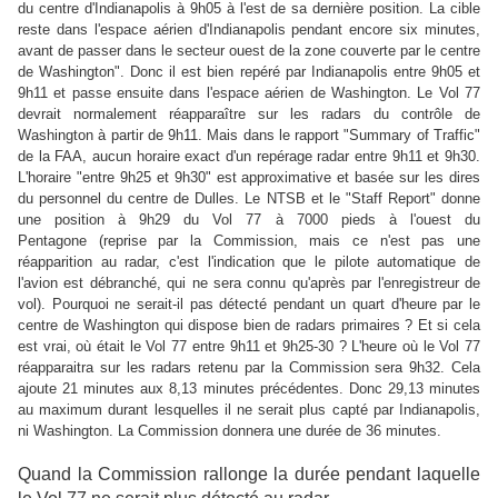
du centre d'Indianapolis à 9h05 à l'est de sa dernière position. La cible
reste dans l'espace aérien d'Indianapolis pendant encore six minutes,
avant de passer dans le secteur ouest de la zone couverte par le centre
de Washington". Donc il est bien repéré par Indianapolis entre 9h05 et
9h11 et passe ensuite dans l'espace aérien de Washington. Le Vol 77
devrait normalement réapparaître sur ​​les radars du contrôle de
Washington à partir de 9h11. Mais dans le rapport "Summary of Traffic"
de la FAA, aucun horaire exact d'un repérage radar entre 9h11 et 9h30.
L'horaire "entre 9h25 et 9h30" est approximative et basée sur les dires
du personnel du centre de Dulles. Le NTSB et le "Staff Report" donne
une position à 9h29 du Vol 77 à 7000 pieds à l'ouest du
Pentagone (reprise par la Commission, mais ce n'est pas une
réapparition au radar, c'est l'indication que le pilote automatique de
l'avion est débranché, qui ne sera connu qu'après par l'enregistreur de
vol). Pourquoi ne serait-il pas détecté pendant un quart d'heure par le
centre de Washington qui dispose bien de radars primaires ? Et si cela
est vrai, où était le Vol 77 entre 9h11 et 9h25-30 ? L'heure où le Vol 77
réapparaitra sur les radars retenu par la Commission sera 9h32. Cela
ajoute 21 minutes aux 8,13 minutes précédentes. Donc 29,13 minutes
au maximum durant lesquelles il ne serait plus capté par Indianapolis,
ni Washington. La Commission donnera une durée de 36 minutes.
Quand la Commission rallonge la durée pendant laquelle