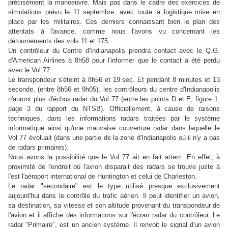
précisément la manoeuvre. Mais pas dans le cadre des exercices de
simulations prévu le 11 septembre, avec toute la logistique mise en
place par les militaires. Ces derniers connaissant bien le plan des
attentats à l'avance, comme nous l'avons vu concernant les
détournements des vols 11 et 175.
Un contrôleur du Centre d'Indianapolis prendra contact avec le Q.G.
d'American Airlines à 8h58 pour l'informer que le contact a été perdu
avec le Vol 77.
Le transpondeur s'éteint à 8h56 et 19 sec. Et pendant 8 minutes et 13
seconde, (entre 8h56 et 9h05), les contrôleurs du centre d'Indianapolis
n'auront plus d'échos radar du Vol 77 (entre les points D et E, figure 1,
page 3 du rapport du NTSB). Officiellement, à cause de raisons
techniques, dans les informations radars traitées par le système
informatique ainsi qu'une mauvaise couverture radar dans laquelle le
Vol 77 évoluait (dans une partie de la zone d'Indianapolis où il n'y a pas
de radars primaires).
Nous avons la possibilité que le Vol 77 ait en fait atterri. En effet, à
proximité de l'endroit où l'avion disparait des radars se trouve juste à
l'est l'aéroport international de Huntington et celui de Charleston.
Le radar "secondaire" est le type utilisé presque exclusivement
aujourd'hui dans le contrôle du trafic aérien. Il peut identifier un avion,
sa destination, sa vitesse et son altitude provenant du transpondeur de
l'avion et il affiche des informations sur l'écran radar du contrôleur. Le
radar "Primaire", est un ancien système. Il renvoit le signal d'un avion