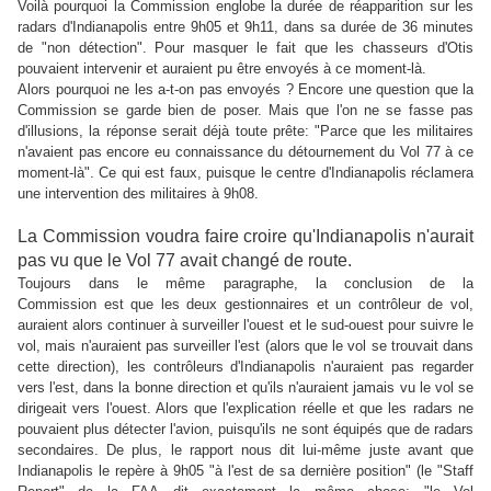
Voilà pourquoi la Commission englobe la durée de réapparition sur les
radars d'Indianapolis entre 9h05 et 9h11, dans sa durée de 36 minutes
de "non détection". Pour masquer le fait que les chasseurs d'Otis
pouvaient intervenir et auraient pu être envoyés à ce moment-là.
Alors pourquoi ne les a-t-on pas envoyés ? Encore une question que la
Commission se garde bien de poser. Mais que l'on ne se fasse pas
d'illusions, la réponse serait déjà toute prête: "Parce que les militaires
n'avaient pas encore eu connaissance du détournement du Vol 77 à ce
moment-là". Ce qui est faux, puisque le centre d'Indianapolis réclamera
une intervention des militaires à 9h08.
La Commission voudra faire croire qu'Indianapolis n'aurait
pas vu que le Vol 77 avait changé de route.
Toujours dans le même paragraphe, la conclusion de la
Commission est que les deux gestionnaires et un contrôleur de vol,
auraient alors continuer à surveiller l'ouest et le sud-ouest pour suivre le
vol, mais n'auraient pas surveiller l'est (alors que le vol se trouvait dans
cette direction), les contrôleurs d'Indianapolis n'auraient pas regarder
vers l'est, dans la bonne direction et qu'ils n'auraient jamais vu le vol se
dirigeait vers l'ouest. Alors que l'explication réelle et que les radars ne
pouvaient plus détecter l'avion, puisqu'ils ne sont équipés que de radars
secondaires. De plus, le rapport nous dit lui-même juste avant que
Indianapolis le repère à 9h05 "à l'est de sa dernière position" (le "Staff