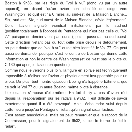
Boston à 9h36, par les règle du "vol à vu" (donc vu par un autre
appareil), en disant "qu'un avion non identifié se dirige vers
Washington" et qu'il est "à 6 miles au sud-est de la Maison Blanche...
Six, sud-est. Six, sud-ouest de la Maison Blanche, dévie légèrement".
Donc l'avion signalé viendrait initialement par le sud-est
(position totalement à l'opposé du Pentagone qui n'est pas celle du "Vol
77" puisque ce dernier vient par l'ouest), puis il passerait au sud-ouest.
Cette direction n'étant pas du tout celle prise depuis le détournement,
on peut douter que ce "vol à vu" aurait bien identifié le Vol 77. On peut
aussi se demander pourquoi c'est le centre de Boston qui donne cette
information et non le centre de Washington (et ce n'est pas le pilote du
C-130 qui aperçoit l'avion en question).
Comme nous le verrons plus loin, la figure en spirale est techniquement
impossible à réaliser par l'avion et physiquement insupportable pour un
pilote. De plus, tout montre qu'aucun Boeing n'a frappé le bâtiment, que
ce soit le Vol 77 ou un autre Boeing, même piloté à distance.
L'explication s'impose d'elle-même. En fait il n'y a pas d'avion réel
depuis la "réapparaition" sur les radars à 9h32. Il est difficile de savoir
exactement quand il a été provoqué. Mais l'écho radar suivi depuis
cette heure jusqu'au Pentagone n'était qu'un signal radar factice.
C'est assez anecdotique, mais on peut remarquer que le rapport de la
Commission, pour le signalement de 9h32, utilise le terme de "cible
radar".