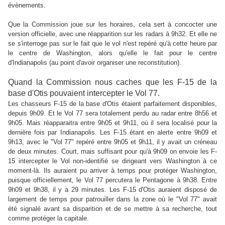
évènements.
Que la Commission joue sur les horaires, cela sert à concocter une
version officielle, avec une réapparition sur les radars à 9h32. Et elle ne
se s'interroge pas sur le fait que le vol n'est repéré qu'à cette heure par
le centre de Washington, alors qu'elle le fait pour le centre
d'Indianapolis (au point d'avoir organiser une reconstitution).
Quand la Commission nous caches que les F-15 de la
base d'Otis pouvaient intercepter le Vol 77.
Les chasseurs F-15 de la base d'Otis étaient parfaitement disponibles,
depuis 9h09. Et le Vol 77 sera totalement perdu au radar entre 8h56 et
9h05. Mais réapparaitra entre 9h05 et 9h11, où il sera localisé pour la
dernière fois par Indianapolis. Les F-15 étant en alerte entre 9h09 et
9h13, avec le "Vol 77" repéré entre 9h05 et 9h11, il y avait un créneau
de deux minutes. Court, mais suffisant pour qu'à 9h09 on envoie les F-
15 intercepter le Vol non-identifié se dirigeant vers Washington à ce
moment-là. Ils auraient pu arriver à temps pour protéger Washington,
puisque officiellement, le Vol 77 percutera le Pentagone à 9h38. Entre
9h09 et 9h38, il y a 29 minutes. Les F-15 d'Otis auraient disposé de
largement de temps pour patrouiller dans la zone où le "Vol 77" avait
été signalé avant sa disparition et de se mettre à sa recherche, tout
comme protéger la capitale.