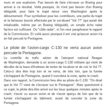
murs et une explosion. Pas besoin de faire s'écraser un Boeing pour
arriver à ce résultat. Voilà pourquoi, ils n'ont pas besoin d'un Boeing
téléguidé, pour faire le trajet retour vers Washington après le
détournement. Pour symboliser pour les contrôleurs, une partie du trajet
et la fameuse boucle effectuée par le soi-disant "Vol 77" (qui aurait été
irréalisable, même par un Boeing téléguidé), un simple écho radar
factice est suffisant. Ou "cible radar", si l'on veut paraphraser le rapport
de la Commission. Et voilà aussi pourquoi il est vrai qu'aucun avion n'a
en fait percuté le Pentagone.
Le pilote de l'avion-cargo C-130 ne verra aucun avion
percuter le Pentagone.
Le contrôle du trafic aérien de l'aéroport national Reagan
de Washington, demande à un avion-cargo C-130 militaire qui vient de
décoller de la base d'Andrews de tenter de localiser et de voir le Vol 77.
Celui-ci dira être trop loin et ne verra, de très loin, que la fumée
s'échappant du Pentagone, quand il survolera la zone, après le crash.
Dans son rapport, la Commission fera dire au pilote du C-130: "On dirait
que le Vol 77 vient de s'écraser sur le Pentagone". Mais questionné à
ce sujet, le pilote dira être arrivé sur les lieux quelques minutes après le
crash, n'avoir vu aucun avion et de n'avoir aperçu de loin que de la
fumée s'échappant du bâtiment, avant de survoler la zone du
Pentagone.