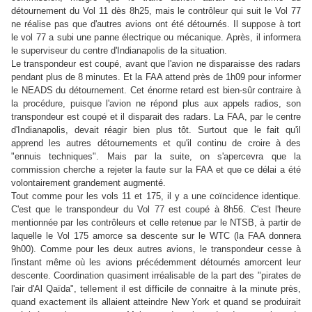
détournement du Vol 11 dès 8h25, mais le contrôleur qui suit le Vol 77
ne réalise pas que d'autres avions ont été détournés. Il suppose à tort
le vol 77 a subi une panne électrique ou mécanique. Après, il informera
le superviseur du centre d'Indianapolis de la situation.
Le transpondeur est coupé, avant que l'avion ne disparaisse des radars
pendant plus de 8 minutes. Et la FAA attend près de 1h09 pour informer
le NEADS du détournement. Cet énorme retard est bien-sûr contraire à
la procédure, puisque l'avion ne répond plus aux appels radios, son
transpondeur est coupé et il disparait des radars. La FAA, par le centre
d'Indianapolis, devait réagir bien plus tôt. Surtout que le fait qu'il
apprend les autres détournements et qu'il continu de croire à des
"ennuis techniques". Mais par la suite, on s'apercevra que la
commission cherche a rejeter la faute sur la FAA et que ce délai a été
volontairement grandement augmenté.
Tout comme pour les vols 11 et 175, il y a une coïncidence identique.
C'est que le transpondeur du Vol 77 est coupé à 8h56. C'est l'heure
mentionnée par les contrôleurs et celle retenue par le NTSB, à partir de
laquelle le Vol 175 amorce sa descente sur le WTC (la FAA donnera
9h00). Comme pour les deux autres avions, le transpondeur cesse à
l'instant même où les avions précédemment détournés amorcent leur
descente. Coordination quasiment irréalisable de la part des "pirates de
l'air d'Al Qaïda", tellement il est difficile de connaitre à la minute près,
quand exactement ils allaient atteindre New York et quand se produirait