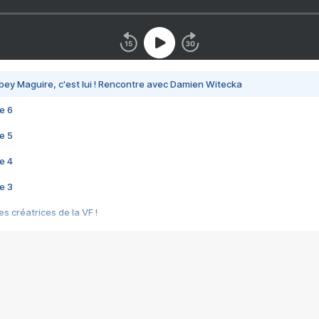
bey Maguire, c'est lui ! Rencontre avec Damien Witecka
e 6
e 5
e 4
e 3
s créatrices de la VF !
e 2
e 1
e Mektoub My Love arrive enfin ! Rencontre avec Shaïn Boumedine et Sal
i : après Toni en famille