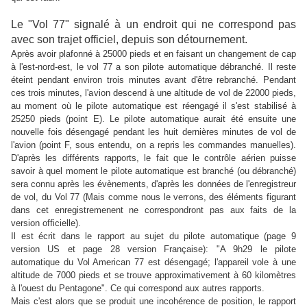
Le "Vol 77" signalé à un endroit qui ne correspond pas
avec son trajet officiel, depuis son détournement.
Après avoir plafonné à 25000 pieds et en faisant un changement de cap
à l'est-nord-est, le vol 77 a son pilote automatique débranché. Il reste
éteint pendant environ trois minutes avant d'être rebranché. Pendant
ces trois minutes, l'avion descend à une altitude de vol de 22000 pieds,
au moment où le pilote automatique est réengagé il s'est stabilisé à
25250 pieds (point E). Le pilote automatique aurait été ensuite une
nouvelle fois désengagé pendant les huit dernières minutes de vol de
l'avion (point F, sous entendu, on a repris les commandes manuelles).
D'après les différents rapports, le fait que le contrôle aérien puisse
savoir à quel moment le pilote automatique est branché (ou débranché)
sera connu après les évènements, d'après les données de l'enregistreur
de vol, du Vol 77 (Mais comme nous le verrons, des éléments figurant
dans cet enregistremenent ne correspondront pas aux faits de la
version officielle).
Il est écrit dans le rapport au sujet du pilote automatique (page 9
version US et page 28 version Française): "A 9h29 le pilote
automatique du Vol American 77 est désengagé; l'appareil vole à une
altitude de 7000 pieds et se trouve approximativement à 60 kilomètres
à l'ouest du Pentagone". Ce qui correspond aux autres rapports.
Mais c'est alors que se produit une incohérence de position, le rapport