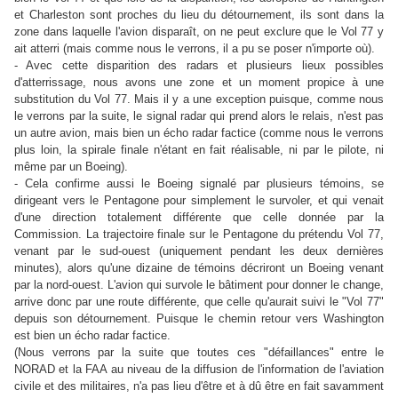
et Charleston sont proches du lieu du détournement, ils sont dans la
zone dans laquelle l'avion disparaît, on ne peut exclure que le Vol 77 y
ait atterri (mais comme nous le verrons, il a pu se poser n'importe où).
- Avec cette disparition des radars et plusieurs lieux possibles
d'atterrissage, nous avons une zone et un moment propice à une
substitution du Vol 77. Mais il y a une exception puisque, comme nous
le verrons par la suite, le signal radar qui prend alors le relais, n'est pas
un autre avion, mais bien un écho radar factice (comme nous le verrons
plus loin, la spirale finale n'étant en fait réalisable, ni par le pilote, ni
même par un Boeing).
- Cela confirme aussi le Boeing signalé par plusieurs témoins, se
dirigeant vers le Pentagone pour simplement le survoler, et qui venait
d'une direction totalement différente que celle donnée par la
Commission. La trajectoire finale sur le Pentagone du prétendu Vol 77,
venant par le sud-ouest (uniquement pendant les deux dernières
minutes), alors qu'une dizaine de témoins décriront un Boeing venant
par la nord-ouest. L'avion qui survole le bâtiment pour donner le change,
arrive donc par une route différente, que celle qu'aurait suivi le "Vol 77"
depuis son détournement. Puisque le chemin retour vers Washington
est bien un écho radar factice.
(Nous verrons par la suite que toutes ces "défaillances" entre le
NORAD et la FAA au niveau de la diffusion de l'information de l'aviation
civile et des militaires, n'a pas lieu d'être et à dû être en fait savamment