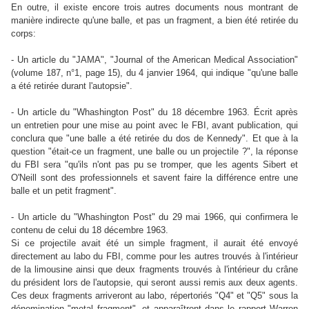
En outre, il existe encore trois autres documents nous montrant de
manière indirecte qu'une balle, et pas un fragment, a bien été retirée du
corps:
- Un article du "JAMA", "Journal of the American Medical Association"
(volume 187, n°1, page 15), du 4 janvier 1964, qui indique "qu'une balle
a été retirée durant l'autopsie".
- Un article du "Whashington Post" du 18 décembre 1963. Écrit après
un entretien pour une mise au point avec le FBI, avant publication, qui
conclura que "une balle a été retirée du dos de Kennedy". Et que à la
question "était-ce un fragment, une balle ou un projectile ?", la réponse
du FBI sera "qu'ils n'ont pas pu se tromper, que les agents Sibert et
O'Neill sont des professionnels et savent faire la différence entre une
balle et un petit fragment".
- Un article du "Whashington Post" du 29 mai 1966, qui confirmera le
contenu de celui du 18 décembre 1963.
Si ce projectile avait été un simple fragment, il aurait été envoyé
directement au labo du FBI, comme pour les autres trouvés à l'intérieur
de la limousine ainsi que deux fragments trouvés à l'intérieur du crâne
du président lors de l'autopsie, qui seront aussi remis aux deux agents.
Ces deux fragments arriveront au labo, répertoriés "Q4" et "Q5" sous la
dénomination "metal fragment", et apparaîtront dans le rapport Warren