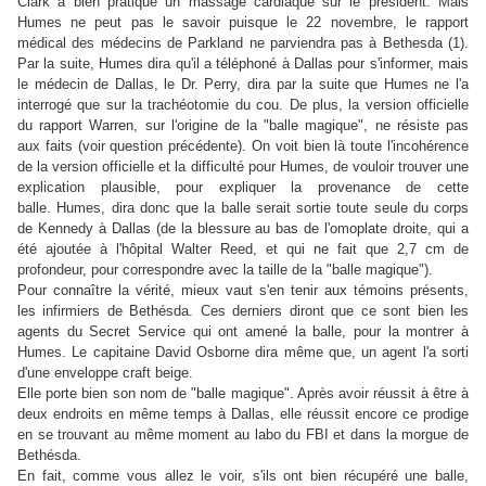
Clark a bien pratiqué un massage cardiaque sur le président. Mais
Humes ne peut pas le savoir puisque le 22 novembre, le rapport
médical des médecins de Parkland ne parviendra pas à Bethesda (1).
Par la suite, Humes dira qu'il a téléphoné à Dallas pour s'informer, mais
le médecin de Dallas, le Dr. Perry, dira par la suite que Humes ne l'a
interrogé que sur la trachéotomie du cou. De plus, la version officielle
du rapport Warren, sur l'origine de la "balle magique", ne résiste pas
aux faits (voir question précédente). On voit bien là toute l'incohérence
de la version officielle et la difficulté pour Humes, de vouloir trouver une
explication plausible, pour expliquer la provenance de cette
balle. Humes, dira donc que la balle serait sortie toute seule du corps
de Kennedy à Dallas (de la blessure au bas de l'omoplate droite, qui a
été ajoutée à l'hôpital Walter Reed, et qui ne fait que 2,7 cm de
profondeur, pour correspondre avec la taille de la "balle magique").
Pour connaître la vérité, mieux vaut s'en tenir aux témoins présents,
les infirmiers de Bethésda. Ces derniers diront que ce sont bien les
agents du Secret Service qui ont amené la balle, pour la montrer à
Humes. Le capitaine David Osborne dira même que, un agent l'a sorti
d'une enveloppe craft beige.
Elle porte bien son nom de "balle magique". Après avoir réussit à être à
deux endroits en même temps à Dallas, elle réussit encore ce prodige
en se trouvant au même moment au labo du FBI et dans la morgue de
Bethésda.
En fait, comme vous allez le voir, s'ils ont bien récupéré une balle,