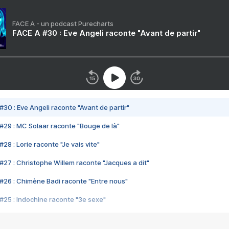
FACE A - un podcast Purecharts
FACE A #30 : Eve Angeli raconte "Avant de partir"
#30 : Eve Angeli raconte "Avant de partir"
#29 : MC Solaar raconte "Bouge de là"
28 : Lorie raconte "Je vais vite"
#27 : Christophe Willem raconte "Jacques a dit"
#26 : Chimène Badi raconte "Entre nous"
#25 : Indochine raconte "3e sexe"
#24 : Zaho raconte "C'est chelou"