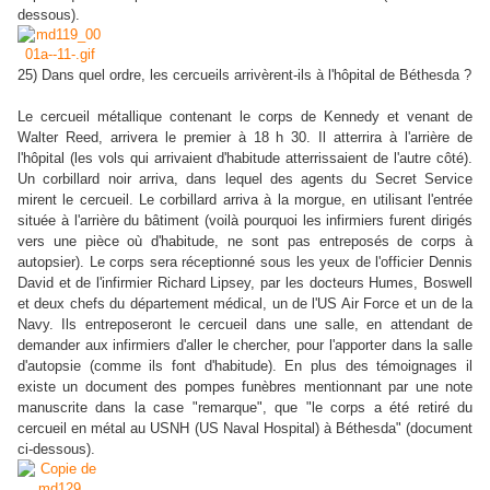
dessous).
25) Dans quel ordre, les cercueils arrivèrent-ils à l'hôpital de Béthesda ?
Le cercueil métallique contenant le corps de Kennedy et venant de
Walter Reed, arrivera le premier à 18 h 30. Il atterrira à l'arrière de
l'hôpital (les vols qui arrivaient d'habitude atterrissaient de l'autre côté).
Un corbillard noir arriva, dans lequel des agents du Secret Service
mirent le cercueil. Le corbillard arriva à la morgue, en utilisant l'entrée
située à l'arrière du bâtiment (voilà pourquoi les infirmiers furent dirigés
vers une pièce où d'habitude, ne sont pas entreposés de corps à
autopsier). Le corps sera réceptionné sous les yeux de l'officier Dennis
David et de l'infirmier Richard Lipsey, par les docteurs Humes, Boswell
et deux chefs du département médical, un de l'US Air Force et un de la
Navy. Ils entreposeront le cercueil dans une salle, en attendant de
demander aux infirmiers d'aller le chercher, pour l'apporter dans la salle
d'autopsie (comme ils font d'habitude). En plus des témoignages il
existe un document des pompes funèbres mentionnant par une note
manuscrite dans la case "remarque", que "le corps a été retiré du
cercueil en métal au USNH (US Naval Hospital) à Béthesda" (document
ci-dessous).