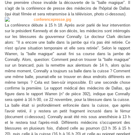
Une première chose invalide la découverte de la "balle magique". Il
s'agit de la conférence de presse des médecins de l'hôpital de Dallas
(qui était filmée et sera retransmise à la télévision, photo ci-dessous).
La conférence débute à 15 h 18. Après avoir parlé de leur intervention
sur le président Kennedy et de son décès, les médecins sont intérrogés
sur les blessures du gouverneur Connally. Le docteur Clark déclare
alors: "Il a encore une balle dans la jambe qui n'a pas été retirée. Ce
n'est qu'une situation temporaire et elle sera retirée". Selon le rapport
Warren, la "balle magique" aurait fini sa course dans la jambe de
Connally. Alors, question: Comment peut-on trouver la "balle magique"
sur un brancard, puis la remettre aux alentours de 14 h, alors qu'au
même moment, Connally a toujours sa balle dans la cuisse ? Comment
une même balle, pourrait-elle se trouver en deux endroits différents en
même temps ? Cela est bien-sûr impossible. Et une seconde chose
confirme la première. Le rapport médical des médecins de Dallas, qui
figure dans le rapport Warren (n° de pièce 392), indique que Connally
sera opéré à 16 h 00, ce 22 novembre, pour la blessure dans la cuisse.
La balle était si profondément enfoncée dans la cuisse, que après
l'avoir retiré, il y restera un petit fragment incrusté dans le fémur
(document ci-dessous). Connally avait été mis sous anesthésie à 13 h
et le restera tout l'après-midi. Différents médecins s'occuperont des
blessures en plusieurs fois, d'abord celle au poumon (13 h 35 à 15 h
20), puis celle à la cuisse (16 h à 16 h 20) et celle au poignet pendant