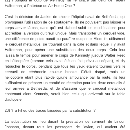
22) Pourquoi le corp de Kennedy fût remplacé par celui de l'agent
Halterman, à l'intérieur de Air Force One ?
C'est la décision de Jackie de choisir l'hôpital naval de Bethésda, qui
provoquera l'utilisation de ce stratagème. Ils ne pouvaient pas laisser le
corps arriver là-bas, sans qu'il est d'abord subit les modifications pour
accréditer la version du tireur unique. Mais transporter un cercueil vide,
une différence de poids aurait pu paraître suspecte. Alors ils utilisèrent
le cercueil métallique, se trouvant dans la cale et dans lequel il y avait
Halterman, pour opérer une substitution des deux corps. Cela leur
laissa le temps pour amener le corps de Kennedy jusqu'à Walter Reed
en hélicoptère (comme cela avait été en fait prévu au départ), et d'y
retoucher le corps, pendant que tous les yeux étaient tournés vers le
cercueil de cérémonie couleur bronze. C'était risqué, mais un
hélicoptère étant plus rapide qu'une ambulance par la route, ils leur
suffisaient de préparer un comité de réception pour les deux cercueils à
leur arrivée à Bethésda, et de s'assurer que le cerceuil métallique
contenant alors Kennedy, serait bien celui qui arriverait sur la table
d'autopsie.
23) Y a t-il eu des traces laissées par la substitution ?
La substitution eu lieu durant la prestation de serment de Lindon
Johnson, devant tous les passagers de l'avion, qui avaient été