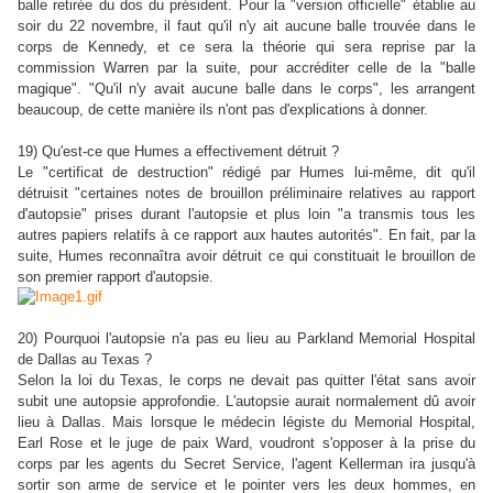
balle retirée du dos du président. Pour la "version officielle" établie au
soir du 22 novembre, il faut qu'il n'y ait aucune balle trouvée dans le
corps de Kennedy, et ce sera la théorie qui sera reprise par la
commission Warren par la suite, pour accréditer celle de la "balle
magique". "Qu'il n'y avait aucune balle dans le corps", les arrangent
beaucoup, de cette manière ils n'ont pas d'explications à donner.
19) Qu'est-ce que Humes a effectivement détruit ?
Le "certificat de destruction" rédigé par Humes lui-même, dit qu'il
détruisit "certaines notes de brouillon préliminaire relatives au rapport
d'autopsie" prises durant l'autopsie et plus loin "a transmis tous les
autres papiers relatifs à ce rapport aux hautes autorités". En fait, par la
suite, Humes reconnaîtra avoir détruit ce qui constituait le brouillon de
son premier rapport d'autopsie.
20) Pourquoi l'autopsie n'a pas eu lieu au Parkland Memorial Hospital
de Dallas au Texas ?
Selon la loi du Texas, le corps ne devait pas quitter l'état sans avoir
subit une autopsie approfondie. L'autopsie aurait normalement dû avoir
lieu à Dallas. Mais lorsque le médecin légiste du Memorial Hospital,
Earl Rose et le juge de paix Ward, voudront s'opposer à la prise du
corps par les agents du Secret Service, l'agent Kellerman ira jusqu'à
sortir son arme de service et le pointer vers les deux hommes, en