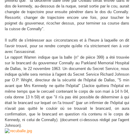
prétend que: "la deuxième balle tirée par Oswald serait entrée dans le
dos de kennedy, au-dessous de la nuque, serait sortie par le cou, aurait
changée de trajectoire pour ensuite pénétrer dans le dos du Connally.
Ressortir, changer de trajectoire encore une fois, pour toucher le
poignet du gouverneur, ricocher dessus, pour terminer sa course dans
la cuisse de Connally".
Il suffit de s'intéresser aux circonstances et à l'heure à laquelle on dit
l'avoir trouvé, pour se rendre compte qu'elle n'a strictement rien à voir
avec l'assassinat.
Le rapport Warren indique que la balle (n° de pièce 399) a été trouvée
sur le brancard du gouverneur Connally au Parkland Memorial Hospital
de Dallas, le 22 novembre 1963. Un document du Secret Service, nous
indique qu'elle sera remise à l'agent du Secret Service Richard Johnson
par O.P. Wright, directeur de la sécurité de l'hôpital de Dallas, "5 min
avant que Mrs Kennedy ne quitte l'hôpital" (Jackie quittera l'hôpital en
même temps que le cercueil contenant le corps de son mari à 14 h 04,
cela donne 13 h 59) et que "il n'a pas été possible de déterminer à qui
était le brancard sur lequel on l'a trouvé" (par un infirmier de l'hôpital qui
n'avait pas quitté le couloir où se trouvait le brancard, on aura
confirmation, que le brancard en question n'a contenu ni le corps de
Kennedy, ni celui de Connally). (document ci-dessous rédigé par l'agent
Johnson).