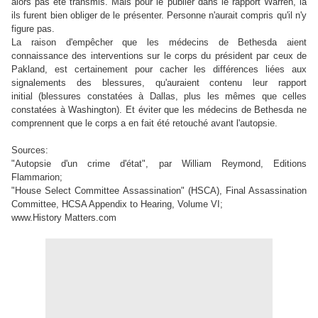
alors pas été transmis. Mais pour le publier dans le rapport Warren, là
ils furent bien obliger de le présenter. Personne n'aurait compris qu'il n'y
figure pas.
La raison d'empêcher que les médecins de Bethesda aient
connaissance des interventions sur le corps du président par ceux de
Pakland, est certainement pour cacher les différences liées aux
signalements des blessures, qu'auraient contenu leur rapport
initial (blessures constatées à Dallas, plus les mêmes que celles
constatées à Washington). Et éviter que les médecins de Bethesda ne
comprennent que le corps a en fait été retouché avant l'autopsie.
Sources:
"Autopsie d'un crime d'état", par William Reymond, Editions
Flammarion;
"House Select Committee Assassination" (HSCA), Final Assassination
Committee, HCSA Appendix to Hearing, Volume VI;
www.History Matters.com