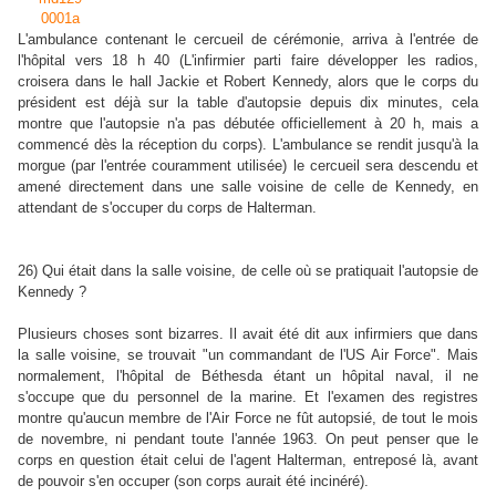
L'ambulance contenant le cercueil de cérémonie, arriva à l'entrée de
l'hôpital vers 18 h 40 (L'infirmier parti faire développer les radios,
croisera dans le hall Jackie et Robert Kennedy, alors que le corps du
président est déjà sur la table d'autopsie depuis dix minutes, cela
montre que l'autopsie n'a pas débutée officiellement à 20 h, mais a
commencé dès la réception du corps). L'ambulance se rendit jusqu'à la
morgue (par l'entrée couramment utilisée) le cercueil sera descendu et
amené directement dans une salle voisine de celle de Kennedy, en
attendant de s'occuper du corps de Halterman.
26) Qui était dans la salle voisine, de celle où se pratiquait l'autopsie de
Kennedy ?
Plusieurs choses sont bizarres. Il avait été dit aux infirmiers que dans
la salle voisine, se trouvait "un commandant de l'US Air Force". Mais
normalement, l'hôpital de Béthesda étant un hôpital naval, il ne
s'occupe que du personnel de la marine. Et l'examen des registres
montre qu'aucun membre de l'Air Force ne fût autopsié, de tout le mois
de novembre, ni pendant toute l'année 1963. On peut penser que le
corps en question était celui de l'agent Halterman, entreposé là, avant
de pouvoir s'en occuper (son corps aurait été incinéré).