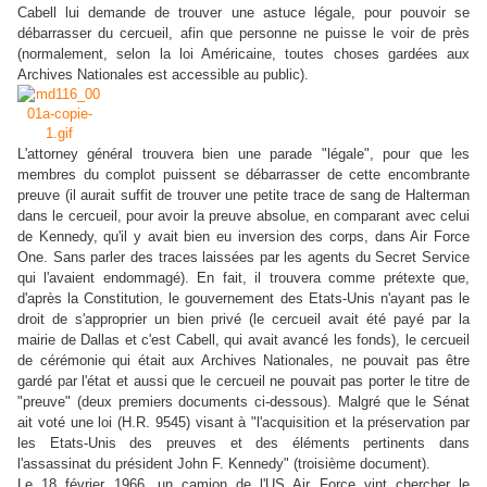
Cabell lui demande de trouver une astuce légale, pour pouvoir se
débarrasser du cercueil, afin que personne ne puisse le voir de près
(normalement, selon la loi Américaine, toutes choses gardées aux
Archives Nationales est accessible au public).
L'attorney général trouvera bien une parade "légale", pour que les
membres du complot puissent se débarrasser de cette encombrante
preuve (il aurait suffit de trouver une petite trace de sang de Halterman
dans le cercueil, pour avoir la preuve absolue, en comparant avec celui
de Kennedy, qu'il y avait bien eu inversion des corps, dans Air Force
One. Sans parler des traces laissées par les agents du Secret Service
qui l'avaient endommagé). En fait, il trouvera comme prétexte que,
d'après la Constitution, le gouvernement des Etats-Unis n'ayant pas le
droit de s'approprier un bien privé (le cercueil avait été payé par la
mairie de Dallas et c'est Cabell, qui avait avancé les fonds), le cercueil
de cérémonie qui était aux Archives Nationales, ne pouvait pas être
gardé par l'état et aussi que le cercueil ne pouvait pas porter le titre de
"preuve" (deux premiers documents ci-dessous). Malgré que le Sénat
ait voté une loi (H.R. 9545) visant à "l'acquisition et la préservation par
les Etats-Unis des preuves et des éléments pertinents dans
l'assassinat du président John F. Kennedy" (troisième document).
Le 18 février 1966, un camion de l'US Air Force vint chercher le