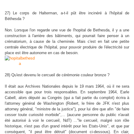
27) Le corps de Halterman, a-t-il pût être incinéré à l'hôpital de
Béthesda ?
Non. Lorsque l'on regarde une vue de l'hopital de Bethesda, il y a une
construction à l'arrière des bâtiments, qui pourrait faire penser à un
crématorium, à cause de la cheminée. Mais c'est en fait une petite
centrale électrique de l'hôpital, pour pouvoir produire de l'électricité sur
place est être autonome en cas de besoin.
28) Qu'est devenu le cercueil de cérémonie couleur bronze ?
Il était aux Archives Nationales depuis le 19 mars 1964, où il ne sera
accessible que pour trois responsables. En septembre 1964, Earle
Cabell, alors député au Congrès (qui a fait partie du complot) écrira à
l'attorney général de Washington (Robert, le frère de JFK n'est plus
attorney général, "ministre de la justice"), pour lui dire que afin "de faire
cesser toute curiosité morbide",... (aucune personne du public n'avait
été autorisé à voir le cercueil, NdT) ..."le cercueil, malgré son rôle
historique, n'est pas d'un grand intérêt pour les Etats-Unis", et que par
conséquent, "il peut être détruit" (document ci-dessous). En clair,