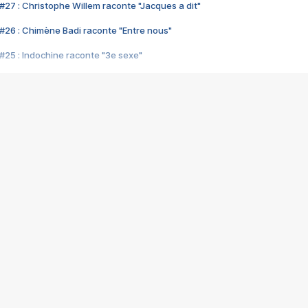
#27 : Christophe Willem raconte "Jacques a dit"
#26 : Chimène Badi raconte "Entre nous"
#25 : Indochine raconte "3e sexe"
#24 : Zaho raconte "C'est chelou"
#23 : Patrick Bruel raconte "Au café des délices"
#22 : Kyo raconte "Le chemin"
#21 : Nolwenn Leroy raconte "Cassé"
#20 : Patrick Hernandez raconte "Born to be alive"
#19 : Lorie raconte "Près de moi"
#18 : Michael Jones raconte "A nos actes manqués" (avec Jean-Jacque
#17 : Khaled raconte "Aïcha"
#16 : Corneille raconte "Parce qu'on vient de loin"
#15 : Indochine raconte "L'aventurier"