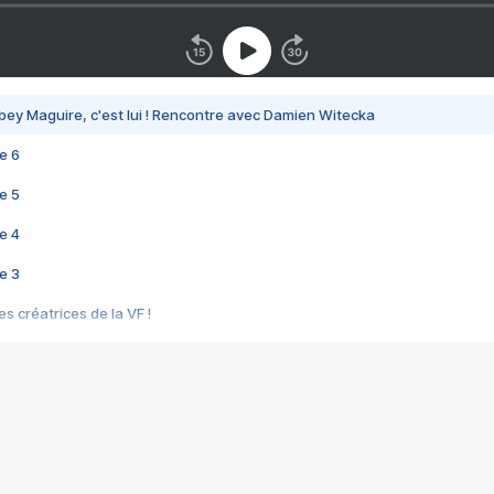
bey Maguire, c'est lui ! Rencontre avec Damien Witecka
e 6
e 5
e 4
e 3
s créatrices de la VF !
e 2
e 1
e Mektoub My Love arrive enfin ! Rencontre avec Shaïn Boumedine et Sal
i : après Toni en famille