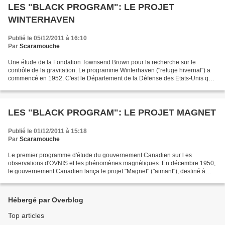
LES "BLACK PROGRAM": LE PROJET
WINTERHAVEN
Publié le 05/12/2011 à 16:10
Par
Scaramouche
Une étude de la Fondation Townsend Brown pour la recherche sur le
contrôle de la gravitation. Le programme Winterhaven ("refuge hivernal") a
commencé en 1952. C'est le Département de la Défense des Etats-Unis qui
l'avait demandé, par le biais d'un contrat...
LES "BLACK PROGRAM": LE PROJET MAGNET
Publié le 01/12/2011 à 15:18
Par
Scaramouche
Le premier programme d'étude du gouvernement Canadien sur l es
observations d'OVNIS et les phénomènes magnétiques. En décembre 1950,
le gouvernement Canadien lança le projet "Magnet" ("aimant"), destiné à
étudier les ovnis. Il avait été autorisé par par...
Hébergé par Overblog
Top articles