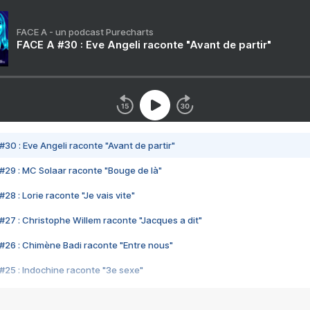
FACE A - un podcast Purecharts
FACE A #30 : Eve Angeli raconte "Avant de partir"
#30 : Eve Angeli raconte "Avant de partir"
#29 : MC Solaar raconte "Bouge de là"
28 : Lorie raconte "Je vais vite"
#27 : Christophe Willem raconte "Jacques a dit"
#26 : Chimène Badi raconte "Entre nous"
#25 : Indochine raconte "3e sexe"
#24 : Zaho raconte "C'est chelou"