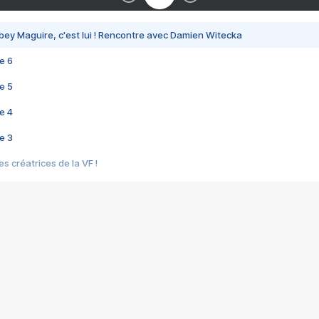
bey Maguire, c'est lui ! Rencontre avec Damien Witecka
e 6
e 5
e 4
e 3
s créatrices de la VF !
e 2
e 1
e Mektoub My Love arrive enfin ! Rencontre avec Shaïn Boumedine et Sal
i : après Toni en famille
elle réalise le bouleversant Dites lui que je l'aime
ais ! Rencontre autour de Vie privée de Rebecca Zlotowski