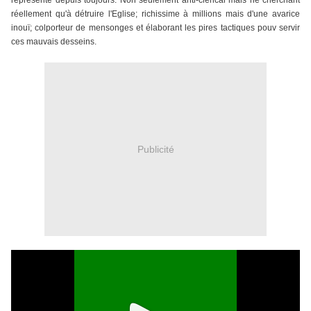
représente depuis toujours: Non seulement a
nti-clérical mais ne cherchant
réellement qu'à détruire l'Eglise; richissime à millions mais d'une avarice
inouï; colporteur de mensonges et élaborant les pires tactiques pouv servir
ces mauvais desseins.
Publicité