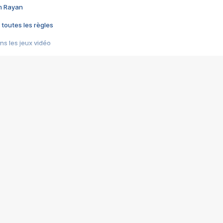
im Rayan
 toutes les règles
s les jeux vidéo
us choquant de Rockstar ? - Le scandale BULLY
e plus moche de Steam
du RÊVE tourne au CAUCHEMAR
pendant 8 heures
it… à tort
umiliés par un jeu vidéo
ire - Final Fantasy 8
ti un empire - Age of Empires
story DOFUS
tard, il crée l'un des pires jeux de tous les temps, MindsEye.