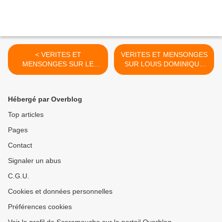
< VERITES ET
VERITES ET MENSONGES
MENSONGES SUR LE
SUR LOUIS DOMINIQUE
RÔLE DE L'EGLISE DANS
CARTOUCHE >
LA CHASSE AUX
SORCIERES ET
Hébergé par Overblog
L'INQUISITION
Top articles
Pages
Contact
Signaler un abus
C.G.U.
Cookies et données personnelles
Préférences cookies