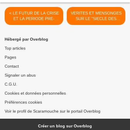
< LE FUTUR DE LA CRISE
VERITES ET MENSONGES
ET LA PERIODE PRE-
SUR LE "SIECLE DES
REVOLUTIONAIRE: LES
LUMIERES" >
SCENARIOS POSSIBLES
ET LEURS
Hébergé par Overblog
CONSEQUENCES.
Top articles
Pages
Contact
Signaler un abus
C.G.U.
Cookies et données personnelles
Préférences cookies
Voir le profil de Scaramouche sur le portail Overblog
Créer un blog sur Overblog